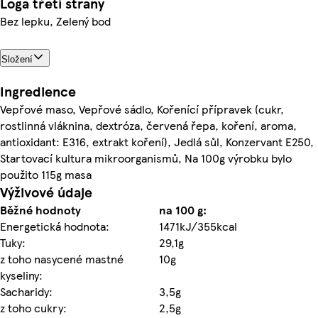
Loga třetí strany
Bez lepku, Zelený bod
Složení
Ingredience
Vepřové maso, Vepřové sádlo, Kořenící přípravek (cukr,
rostlinná vláknina, dextróza, červená řepa, koření, aroma,
antioxidant: E316, extrakt koření), Jedlá sůl, Konzervant E250,
Startovací kultura mikroorganismů, Na 100g výrobku bylo
použito 115g masa
Výživové údaje
Běžné hodnoty
na 100 g:
Energetická hodnota:
1471kJ/355kcal
Tuky:
29,1g
z toho nasycené mastné
10g
kyseliny:
Sacharidy:
3,5g
z toho cukry:
2,5g