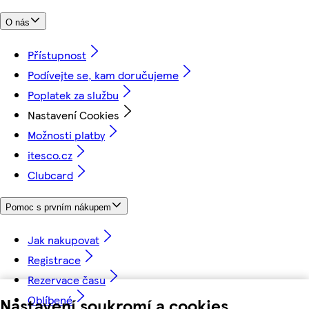
O nás
Přístupnost
Podívejte se, kam doručujeme
Poplatek za službu
Nastavení Cookies
Možnosti platby
itesco.cz
Clubcard
Pomoc s prvním nákupem
Jak nakupovat
Registrace
Rezervace času
Oblíbené
Nastavení soukromí a cookies