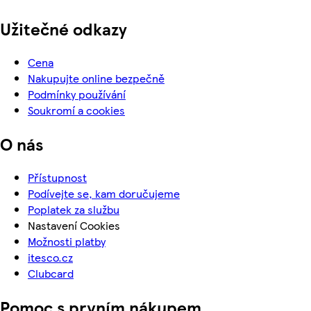
Užitečné odkazy
Cena
Nakupujte online bezpečně
Podmínky používání
Soukromí a cookies
O nás
Přístupnost
Podívejte se, kam doručujeme
Poplatek za službu
Nastavení Cookies
Možnosti platby
itesco.cz
Clubcard
Pomoc s prvním nákupem