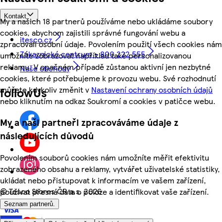
Kontakt
My a našich 18 partnerů používáme nebo ukládáme soubory
cookies, abychom zajistili správné fungování webu a
itesco.cz
zpracovali osobní údaje. Povolením použití všech cookies nám
Zákaznické centrum - 800 222 555
umožníte zobrazovat například také personalizovanou
reklamu. V opačném případě zůstanou aktivní jen nezbytné
Naše obchody
cookies, které potřebujeme k provozu webu. Své rozhodnutí
můžete kdykoliv změnit v
Nastavení ochrany osobních údajů
followUs
nebo kliknutím na odkaz Soukromí a cookies v patičce webu.
My a naši partneři zpracováváme údaje z
následujících důvodů
Povolením souborů cookies nám umožníte měřit efektivitu
zobrazeného obsahu a reklamy, vytvářet uživatelské statistiky,
ukládat nebo přistupovat k informacím ve vašem zařízení,
©
Tesco Stores ČR a.s. 2026
používat přesná data o poloze a identifikovat vaše zařízení.
Seznam partnerů.