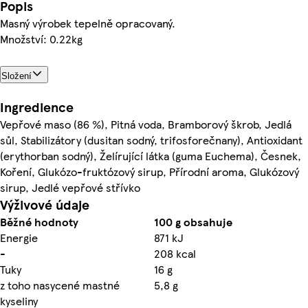
Popis
Masný výrobek tepelně opracovaný.
Množství: 0.22kg
Složení
Ingredience
Vepřové maso (86 %), Pitná voda, Bramborový škrob, Jedlá
sůl, Stabilizátory (dusitan sodný, trifosforečnany), Antioxidant
(erythorban sodný), Želírující látka (guma Euchema), Česnek,
Koření, Glukózo-fruktózový sirup, Přírodní aroma, Glukózový
sirup, Jedlé vepřové střívko
Výživové údaje
Běžné hodnoty
100 g obsahuje
Energie
871 kJ
-
208 kcal
Tuky
16 g
z toho nasycené mastné
5,8 g
kyseliny