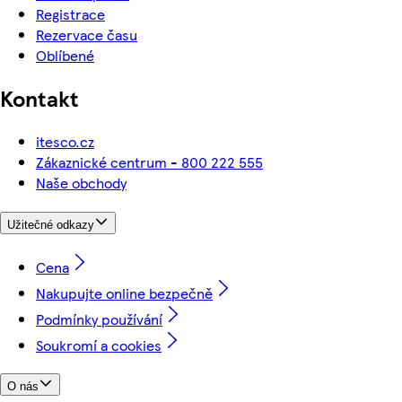
Registrace
Rezervace času
Oblíbené
Kontakt
itesco.cz
Zákaznické centrum - 800 222 555
Naše obchody
Užitečné odkazy
Cena
Nakupujte online bezpečně
Podmínky používání
Soukromí a cookies
O nás