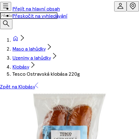
Přejít na hlavní obsah
Přeskočit na vyhledávání
Maso a lahůdky
Uzeniny a lahůdky
Klobásy
Tesco Ostravská klobása 220g
Zpět na Klobásy