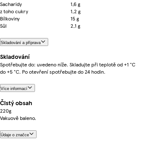
Sacharidy
1,6 g
z toho cukry
1,2 g
Bílkoviny
15 g
Sůl
2,1 g
Skladování a příprava
Skladování
Spotřebujte do: uvedeno níže. Skladujte při teplotě od +1 °C
do +5 °C. Po otevření spotřebujte do 24 hodin.
Více informací
Čistý obsah
220g
Vakuově baleno.
Údaje o značce