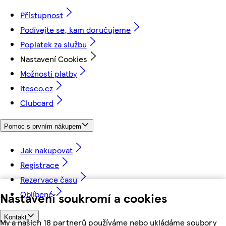
Přístupnost
Podívejte se, kam doručujeme
Poplatek za službu
Nastavení Cookies
Možnosti platby
itesco.cz
Clubcard
Pomoc s prvním nákupem
Jak nakupovat
Registrace
Rezervace času
Oblíbené
Nastavení soukromí a cookies
Kontakt
My a našich 18 partnerů používáme nebo ukládáme soubory