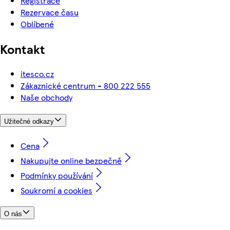
Registrace
Rezervace času
Oblíbené
Kontakt
itesco.cz
Zákaznické centrum - 800 222 555
Naše obchody
Užitečné odkazy
Cena
Nakupujte online bezpečně
Podmínky používání
Soukromí a cookies
O nás