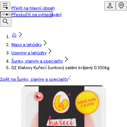
Přejít na hlavní obsah
Přeskočit na vyhledávání
Maso a lahůdky
Uzeniny a lahůdky
Šunky, slaniny a speciality
DZ Klatovy Kuřecí šunkový salám krájený 0,100kg
Zpět na Šunky, slaniny a speciality