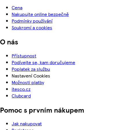
Cena
Nakupujte online bezpečně
Podmínky používání
Soukromí a cookies
O nás
Přístupnost
Podívejte se, kam doručujeme
Poplatek za službu
Nastavení Cookies
Možnosti platby
itesco.cz
Clubcard
Pomoc s prvním nákupem
Jak nakupovat