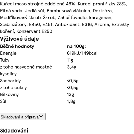
Kuřecí maso strojně oddělené 48%, Kuřecí prsní řízky 28%,
Pitná voda, Jedlá sůl, Bambusová vláknina, Dextróza,
Modifikovaný škrob, Škrob, Zahušťovadlo: karagenan,
Stabilizátory: E450, E451, Antioxidant: E316, Aroma, Extrakty
koření, Konzervant E250
Výživové údaje
Běžné hodnoty
na 100g:
Energie
619kJ/149kcal
Tuky
11g
z toho nasycené mastné
3,4g
kyseliny
Sacharidy
<0,5g
z toho cukry
<0,5g
Bílkoviny
13g
Sůl
1,8g
Skladování a příprava
Skladování