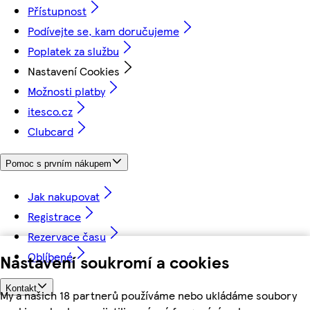
Přístupnost
Podívejte se, kam doručujeme
Poplatek za službu
Nastavení Cookies
Možnosti platby
itesco.cz
Clubcard
Pomoc s prvním nákupem
Jak nakupovat
Registrace
Rezervace času
Oblíbené
Nastavení soukromí a cookies
Kontakt
My a našich 18 partnerů používáme nebo ukládáme soubory