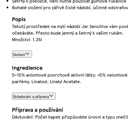
Šetrný k pokožce, není nutné používat gumové rukavice
Bohaté složení pro zářivě čisté nádobí, účinné odstraňo
Popis
Tekutý prostředek na mytí nádobí Jar Sensitive vám posk
očekáváte. Přesto bude jemný a šetrný k vašim rukám.
Množství: 1.35l
Složení
Ingredience
5-15% aniontové povrchově aktivní látky; <5% neiontové 
parfémy, Linalool, Linalyl Acetate.
Skladování a příprava
Příprava a používání
Dávkování: Počet kapek přizpůsobte úrovni a typu zneči