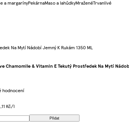
e a margaríny
Pekárna
Maso a lahůdky
Mražené
Trvanlivé
tředek Na Mytí Nádobí Jemný K Rukám 1350 ML
ive Chamomile & Vitamin E Tekutý Prostředek Na Mytí Nád
é hodnocení
,11 Kč/l
Přidat