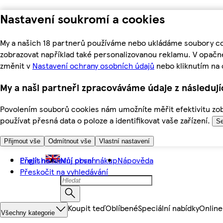
Nastavení soukromí a cookies
My a našich 18 partnerů používáme nebo ukládáme soubory coo
zobrazovat například také personalizovanou reklamu. V opačn
změnit v
Nastavení ochrany osobních údajů
nebo kliknutím na 
My a naši partneři zpracováváme údaje z následuj
Povolením souborů cookies nám umožníte měřit efektivitu zobr
používat přesná data o poloze a identifikovat vaše zařízení.
Se
Přijmout vše
Odmítnout vše
Vlastní nastavení
Přejít na hlavní obsah
English
Můj první nákup
Nápověda
Přeskočit na vyhledávání
Koupit teď
Oblíbené
Speciální nabídky
Online
Všechny kategorie