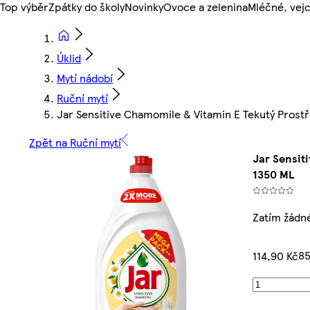
Top výběr
Zpátky do školy
Novinky
Ovoce a zelenina
Mléčné, vejc
Úklid
Mytí nádobí
Ruční mytí
Jar Sensitive Chamomile & Vitamin E Tekutý Pros
Zpět na Ruční mytí
Jar Sensit
1350 ML
Zatím žádn
85
114,90 Kč