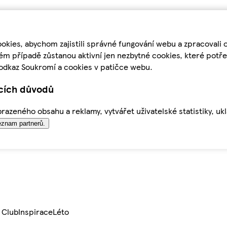
kies, abychom zajistili správné fungování webu a zpracovali 
ém případě zůstanou aktivní jen nezbytné cookies, které pot
odkaz Soukromí a cookies v patičce webu.
ících důvodů
azeného obsahu a reklamy, vytvářet uživatelské statistiky, uk
znam partnerů.
 Club
Inspirace
Léto