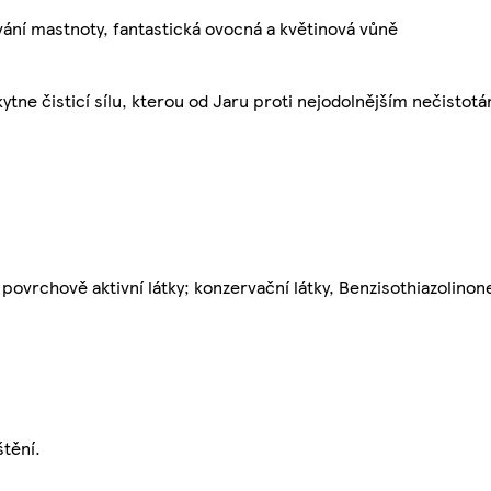
vání mastnoty, fantastická ovocná a květinová vůně
ytne čisticí sílu, kterou od Jaru proti nejodolnějším nečisto
povrchově aktivní látky; konzervační látky, Benzisothiazolinon
štění.