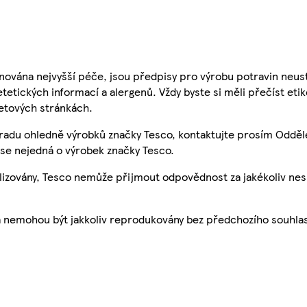
nována nejvyšší péče, jsou předpisy pro výrobu potravin neust
etetických informací a alergenů. Vždy byste si měli přečíst eti
etových stránkách.
 radu ohledně výrobků značky Tesco, kontaktujte prosím Odděl
se nejedná o výrobek značky Tesco.
ualizovány, Tesco nemůže přijmout odpovědnost za jakékoliv ne
a nemohou být jakkoliv reprodukovány bez předchozího souhla