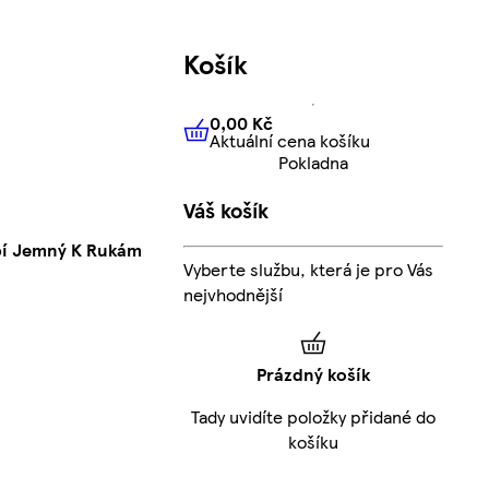
Košík
0,00 Kč
Aktuální cena košíku
0,00 Kč
Aktuální cena košíku
Pokladna
Váš košík
obí Jemný K Rukám
Vyberte službu, která je pro Vás
nejvhodnější
Prázdný košík
Tady uvidíte položky přidané do
košíku