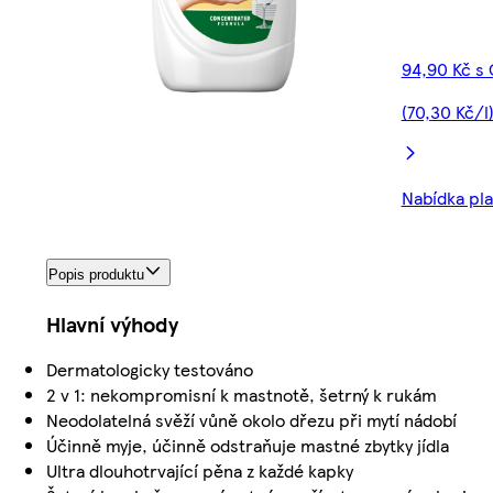
94,90 Kč s
(70,30 Kč/l
Nabídka pla
Popis produktu
Hlavní výhody
Dermatologicky testováno
2 v 1: nekompromisní k mastnotě, šetrný k rukám
Neodolatelná svěží vůně okolo dřezu při mytí nádobí
Účinně myje, účinně odstraňuje mastné zbytky jídla
Ultra dlouhotrvající pěna z každé kapky