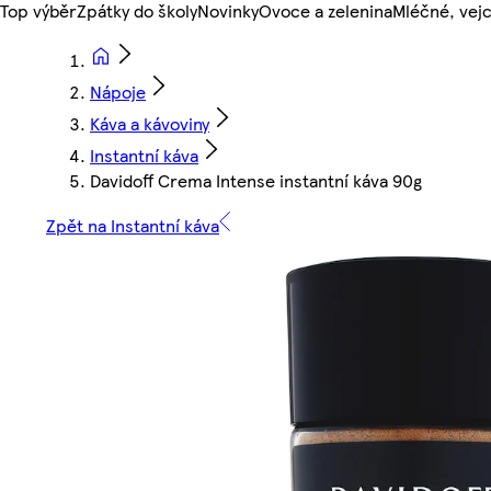
Top výběr
Zpátky do školy
Novinky
Ovoce a zelenina
Mléčné, vejc
Nápoje
Káva a kávoviny
Instantní káva
Davidoff Crema Intense instantní káva 90g
Zpět na Instantní káva