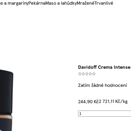
e a margaríny
Pekárna
Maso a lahůdky
Mražené
Trvanlivé
Davidoff Crema Intense 
Zatím žádné hodnocení
2 721,11 Kč/kg
244,90 Kč