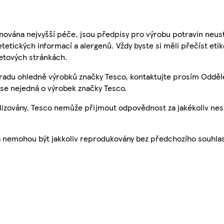
nována nejvyšší péče, jsou předpisy pro výrobu potravin neust
etetických informací a alergenů. Vždy byste si měli přečíst eti
etových stránkách.
 radu ohledně výrobků značky Tesco, kontaktujte prosím Odděl
se nejedná o výrobek značky Tesco.
ualizovány, Tesco nemůže přijmout odpovědnost za jakékoliv ne
a nemohou být jakkoliv reprodukovány bez předchozího souhla