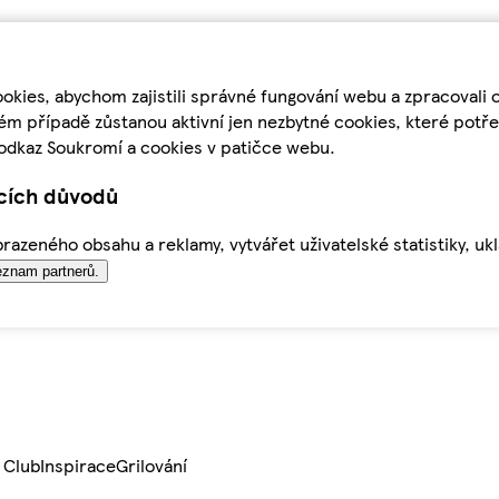
kies, abychom zajistili správné fungování webu a zpracovali 
ém případě zůstanou aktivní jen nezbytné cookies, které pot
odkaz Soukromí a cookies v patičce webu.
ících důvodů
azeného obsahu a reklamy, vytvářet uživatelské statistiky, uk
znam partnerů.
 Club
Inspirace
Grilování