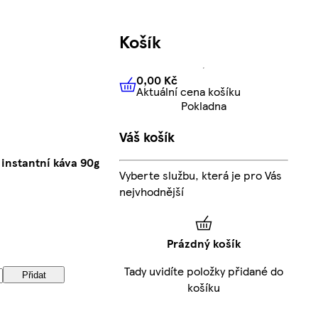
Košík
0,00 Kč
Aktuální cena košíku
0,00 Kč
Aktuální cena košíku
Pokladna
Váš košík
instantní káva 90g
Vyberte službu, která je pro Vás
nejvhodnější
Prázdný košík
Tady uvidíte položky přidané do
Přidat
košíku