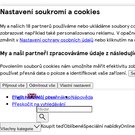
Nastavení soukromí a cookies
My a našich 18 partnerů používáme nebo ukládáme soubory coo
zobrazovat například také personalizovanou reklamu. V opačn
změnit v
Nastavení ochrany osobních údajů
nebo kliknutím na 
My a naši partneři zpracováváme údaje z následuj
Povolením souborů cookies nám umožníte měřit efektivitu zobr
používat přesná data o poloze a identifikovat vaše zařízení.
Se
Přijmout vše
Odmítnout vše
Vlastní nastavení
Přejít na hlavní obsah
English
Můj první nákup
Nápověda
Přeskočit na vyhledávání
Koupit teď
Oblíbené
Speciální nabídky
Online
Všechny kategorie