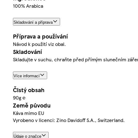
100% Arabica
Skladování a příprava
Příprava a používání
Návod k použití viz obal.
Skladování
Skladujte v suchu, chraňte před přímým slunečním zářen
Více informací
Čistý obsah
90g ℮
Země původu
Káva mimo EU
Vyrobeno v licenci: Zino Davidoff S.A., Switzerland.
Údaje o značce