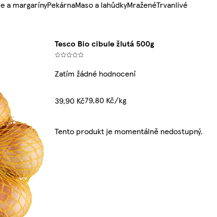
e a margaríny
Pekárna
Maso a lahůdky
Mražené
Trvanlivé
Tesco Bio cibule žlutá 500g
Zatím žádné hodnocení
79,80 Kč/kg
39,90 Kč
Tento produkt je momentálně nedostupný.