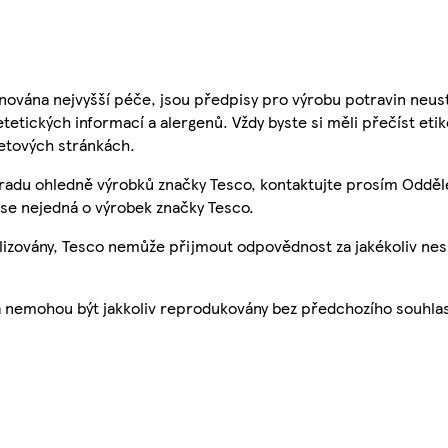
nována nejvyšší péče, jsou předpisy pro výrobu potravin neust
etetických informací a alergenů. Vždy byste si měli přečíst eti
etových stránkách.
 radu ohledně výrobků značky Tesco, kontaktujte prosím Odděl
se nejedná o výrobek značky Tesco.
ualizovány, Tesco nemůže přijmout odpovědnost za jakékoliv ne
a nemohou být jakkoliv reprodukovány bez předchozího souhla