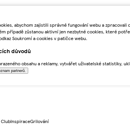
kies, abychom zajistili správné fungování webu a zpracovali 
ém případě zůstanou aktivní jen nezbytné cookies, které pot
odkaz Soukromí a cookies v patičce webu.
ících důvodů
azeného obsahu a reklamy, vytvářet uživatelské statistiky, uk
znam partnerů.
 Club
Inspirace
Grilování