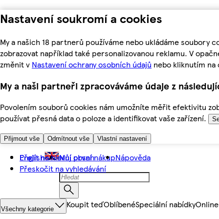
Nastavení soukromí a cookies
My a našich 18 partnerů používáme nebo ukládáme soubory coo
zobrazovat například také personalizovanou reklamu. V opačn
změnit v
Nastavení ochrany osobních údajů
nebo kliknutím na 
My a naši partneři zpracováváme údaje z následuj
Povolením souborů cookies nám umožníte měřit efektivitu zobr
používat přesná data o poloze a identifikovat vaše zařízení.
Se
Přijmout vše
Odmítnout vše
Vlastní nastavení
Přejít na hlavní obsah
English
Můj první nákup
Nápověda
Přeskočit na vyhledávání
Koupit teď
Oblíbené
Speciální nabídky
Online
Všechny kategorie