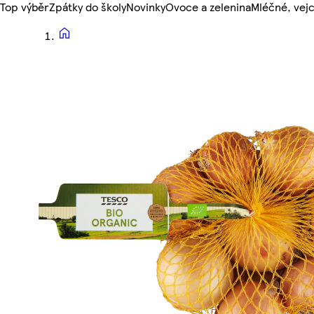
Top výběr
Zpátky do školy
Novinky
Ovoce a zelenina
Mléčné, vejc