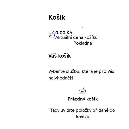
Košík
0,00 Kč
Aktuální cena košíku
0,00 Kč
Aktuální cena košíku
Pokladna
Váš košík
Vyberte službu, která je pro Vás
nejvhodnější
Prázdný košík
Tady uvidíte položky přidané do
košíku