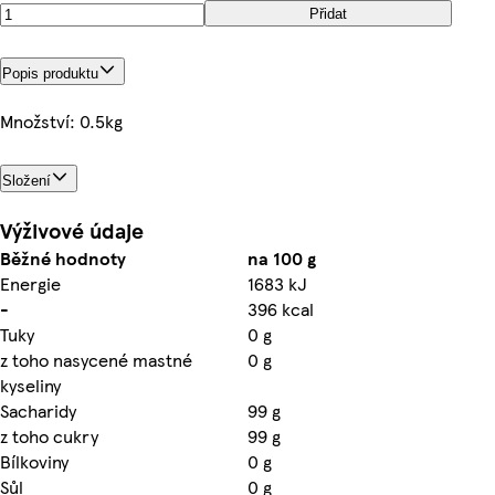
Přidat
Popis produktu
Množství: 0.5kg
Složení
Výživové údaje
Běžné hodnoty
na 100 g
Energie
1683 kJ
-
396 kcal
Tuky
0 g
z toho nasycené mastné
0 g
kyseliny
Sacharidy
99 g
z toho cukry
99 g
Bílkoviny
0 g
Sůl
0 g