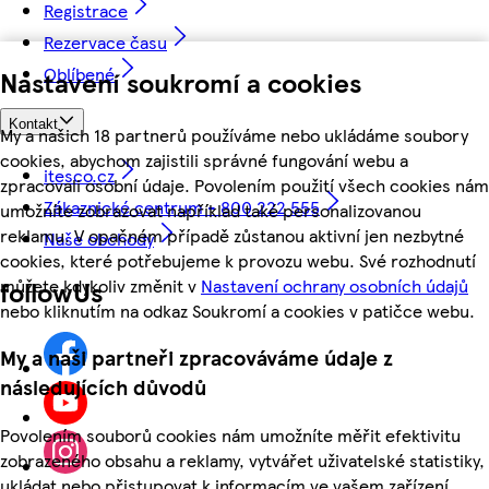
Registrace
Rezervace času
Oblíbené
Nastavení soukromí a cookies
Kontakt
My a našich 18 partnerů používáme nebo ukládáme soubory
cookies, abychom zajistili správné fungování webu a
itesco.cz
zpracovali osobní údaje. Povolením použití všech cookies nám
Zákaznické centrum - 800 222 555
umožníte zobrazovat například také personalizovanou
reklamu. V opačném případě zůstanou aktivní jen nezbytné
Naše obchody
cookies, které potřebujeme k provozu webu. Své rozhodnutí
můžete kdykoliv změnit v
Nastavení ochrany osobních údajů
followUs
nebo kliknutím na odkaz Soukromí a cookies v patičce webu.
My a naši partneři zpracováváme údaje z
následujících důvodů
Povolením souborů cookies nám umožníte měřit efektivitu
zobrazeného obsahu a reklamy, vytvářet uživatelské statistiky,
ukládat nebo přistupovat k informacím ve vašem zařízení,