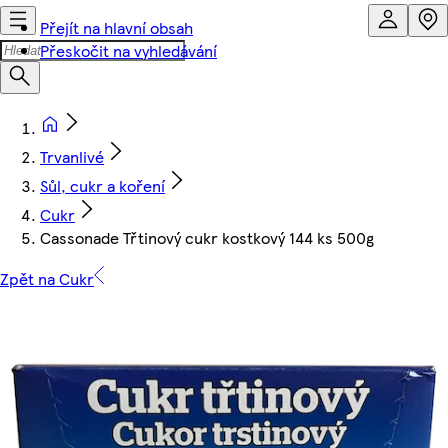
Přejít na hlavní obsah
Přeskočit na vyhledávání
Trvanlivé
Sůl, cukr a koření
Cukr
Cassonade Třtinový cukr kostkový 144 ks 500g
Zpět na Cukr