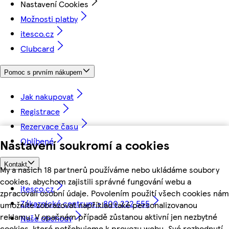
Nastavení Cookies
Možnosti platby
itesco.cz
Clubcard
Pomoc s prvním nákupem
Jak nakupovat
Registrace
Rezervace času
Oblíbené
Nastavení soukromí a cookies
Kontakt
My a našich 18 partnerů používáme nebo ukládáme soubory
cookies, abychom zajistili správné fungování webu a
itesco.cz
zpracovali osobní údaje. Povolením použití všech cookies nám
Zákaznické centrum - 800 222 555
umožníte zobrazovat například také personalizovanou
reklamu. V opačném případě zůstanou aktivní jen nezbytné
Naše obchody
cookies, které potřebujeme k provozu webu. Své rozhodnutí