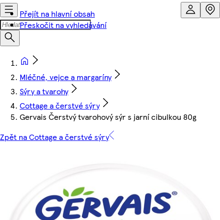
Přejít na hlavní obsah
Přeskočit na vyhledávání
Mléčné, vejce a margaríny
Sýry a tvarohy
Cottage a čerstvé sýry
Gervais Čerstvý tvarohový sýr s jarní cibulkou 80g
Zpět na Cottage a čerstvé sýry