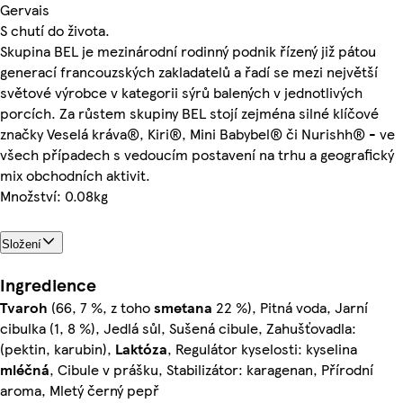
Gervais
S chutí do života.
Skupina BEL je mezinárodní rodinný podnik řízený již pátou
generací francouzských zakladatelů a řadí se mezi největší
světové výrobce v kategorii sýrů balených v jednotlivých
porcích. Za růstem skupiny BEL stojí zejména silné klíčové
značky Veselá kráva®, Kiri®, Mini Babybel® či Nurishh® - ve
všech případech s vedoucím postavení na trhu a geografický
mix obchodních aktivit.
Množství: 0.08kg
Složení
Ingredience
Tvaroh
(66, 7 %, z toho
smetana
22 %), Pitná voda, Jarní
cibulka (1, 8 %), Jedlá sůl, Sušená cibule, Zahušťovadla:
(pektin, karubin),
Laktóza
, Regulátor kyselosti: kyselina
mléčná
, Cibule v prášku, Stabilizátor: karagenan, Přírodní
aroma, Mletý černý pepř