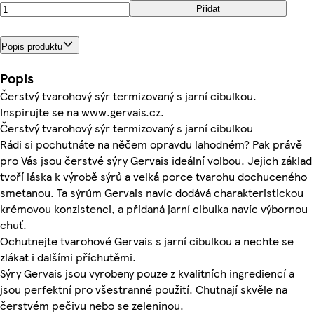
Přidat
Popis produktu
Popis
Čerstvý tvarohový sýr termizovaný s jarní cibulkou.
Inspirujte se na www.gervais.cz.
Čerstvý tvarohový sýr termizovaný s jarní cibulkou
Rádi si pochutnáte na něčem opravdu lahodném? Pak právě
pro Vás jsou čerstvé sýry Gervais ideální volbou. Jejich základ
tvoří láska k výrobě sýrů a velká porce tvarohu dochuceného
smetanou. Ta sýrům Gervais navíc dodává charakteristickou
krémovou konzistenci, a přidaná jarní cibulka navíc výbornou
chuť.
Ochutnejte tvarohové Gervais s jarní cibulkou a nechte se
zlákat i dalšími příchutěmi.
Sýry Gervais jsou vyrobeny pouze z kvalitních ingrediencí a
jsou perfektní pro všestranné použití. Chutnají skvěle na
čerstvém pečivu nebo se zeleninou.