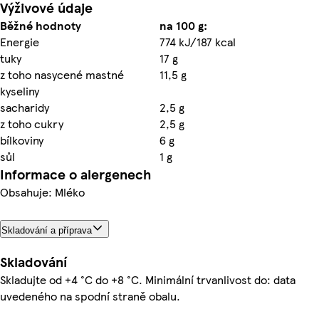
Výživové údaje
Běžné hodnoty
na 100 g:
Energie
774 kJ/187 kcal
tuky
17 g
z toho nasycené mastné
11,5 g
kyseliny
sacharidy
2,5 g
z toho cukry
2,5 g
bílkoviny
6 g
sůl
1 g
Informace o alergenech
Obsahuje: Mléko
Skladování a příprava
Skladování
Skladujte od +4 °C do +8 °C. Minimální trvanlivost do: data
uvedeného na spodní straně obalu.