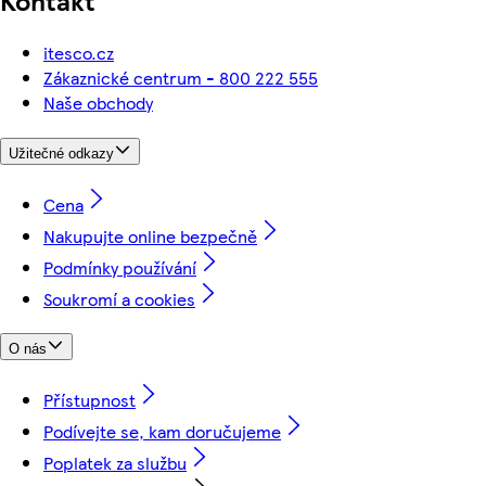
Kontakt
itesco.cz
Zákaznické centrum - 800 222 555
Naše obchody
Užitečné odkazy
Cena
Nakupujte online bezpečně
Podmínky používání
Soukromí a cookies
O nás
Přístupnost
Podívejte se, kam doručujeme
Poplatek za službu