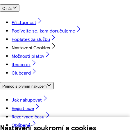
O nás
Přístupnost
Podívejte se, kam doručujeme
Poplatek za službu
Nastavení Cookies
Možnosti platby
itesco.cz
Clubcard
Pomoc s prvním nákupem
Jak nakupovat
Registrace
Rezervace času
Oblíbené
Nastavení soukromí a cookies