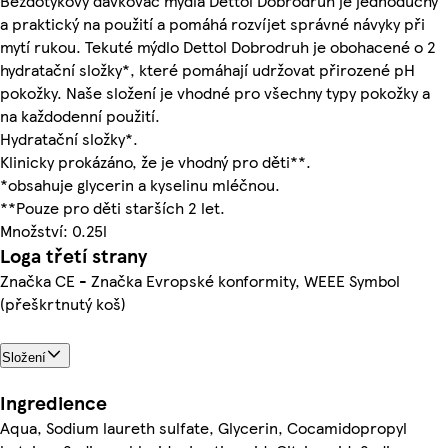
Bezdotykový dávkovač mýdla Dettol Dobrodruh je jednoduchý
a praktický na použití a pomáhá rozvíjet správné návyky při
mytí rukou. Tekuté mýdlo Dettol Dobrodruh je obohacené o 2
hydratační složky*, které pomáhají udržovat přirozené pH
pokožky. Naše složení je vhodné pro všechny typy pokožky a
na každodenní použití.
Hydratační složky*.
Klinicky prokázáno, že je vhodný pro děti**.
*obsahuje glycerin a kyselinu mléčnou.
**Pouze pro děti starších 2 let.
Množství: 0.25l
Loga třetí strany
Značka CE - Značka Evropské konformity, WEEE Symbol
(přeškrtnutý koš)
Složení
Ingredience
Aqua, Sodium laureth sulfate, Glycerin, Cocamidopropyl