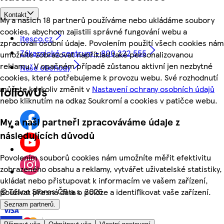
Kontakt
My a našich 18 partnerů používáme nebo ukládáme soubory
cookies, abychom zajistili správné fungování webu a
itesco.cz
zpracovali osobní údaje. Povolením použití všech cookies nám
Zákaznické centrum - 800 222 555
umožníte zobrazovat například také personalizovanou
reklamu. V opačném případě zůstanou aktivní jen nezbytné
Naše obchody
cookies, které potřebujeme k provozu webu. Své rozhodnutí
můžete kdykoliv změnit v
Nastavení ochrany osobních údajů
followUs
nebo kliknutím na odkaz Soukromí a cookies v patičce webu.
My a naši partneři zpracováváme údaje z
následujících důvodů
Povolením souborů cookies nám umožníte měřit efektivitu
zobrazeného obsahu a reklamy, vytvářet uživatelské statistiky,
ukládat nebo přistupovat k informacím ve vašem zařízení,
©
Tesco Stores ČR a.s. 2026
používat přesná data o poloze a identifikovat vaše zařízení.
Seznam partnerů.