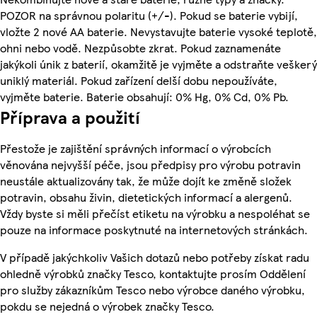
POZOR na správnou polaritu (+/-). Pokud se baterie vybijí,
vložte 2 nové AA baterie. Nevystavujte baterie vysoké teplotě,
ohni nebo vodě. Nezpůsobte zkrat. Pokud zaznamenáte
jakýkoli únik z baterií, okamžitě je vyjměte a odstraňte veškerý
uniklý materiál. Pokud zařízení delší dobu nepoužíváte,
vyjměte baterie. Baterie obsahují: 0% Hg, 0% Cd, 0% Pb.
Příprava a použití
Přestože je zajištění správných informací o výrobcích
věnována nejvyšší péče, jsou předpisy pro výrobu potravin
neustále aktualizovány tak, že může dojít ke změně složek
potravin, obsahu živin, dietetických informací a alergenů.
Vždy byste si měli přečíst etiketu na výrobku a nespoléhat se
pouze na informace poskytnuté na internetových stránkách.
V případě jakýchkoliv Vašich dotazů nebo potřeby získat radu
ohledně výrobků značky Tesco, kontaktujte prosím Oddělení
pro služby zákazníkům Tesco nebo výrobce daného výrobku,
pokdu se nejedná o výrobek značky Tesco.