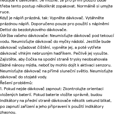
třeba tento postup několikrát zopakovat. Normálně si umyjte
ruce.
Když je náplň prázdná, tak: Vypněte dávkovač. Vytáhněte
prázdnou náplň. Doporučeno pouze pro použití s náplněmi
Dettol do bezdotykového dávkovače.
Údržba vašeho dávkovače: Neumisťujte dávkovač pod tekoucí
vodu. Neumisťujte dávkovač do myčky nádobí. Jestliže bude
dávkovač vyžadovat čištění, vypněte jej, a poté vytřete
dávkovač vlhkým nebrusným hadříkem. Pečlivě jej vysušte.
Zajistěte, aby čočka na spodní straně trysky neobsahovala
žádné nánosy mýdla, neboť by mohlo dojít k aktivaci senzoru.
Neumisťujte dávkovač na přímé sluneční světlo. Neumisťujte
dávkovač do stojaté vody.
Řešení problémů:
1. Pokud nejde dávkovač zapnout: Zkontrolujte orientaci
vložených baterií. Pokud baterie vložíte správně, budou
indikátory na přední straně dávkovače několik sekund blikat,
po zapnutí zařízení a jeho připravení k použití indikátory
zhasnou.