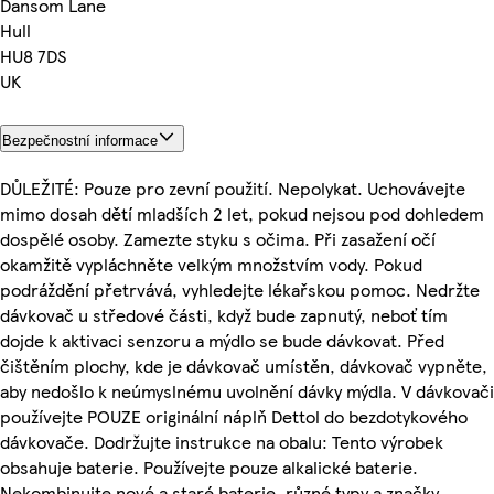
Dansom Lane
Hull
HU8 7DS
UK
Bezpečnostní informace
DŮLEŽITÉ: Pouze pro zevní použití. Nepolykat. Uchovávejte
mimo dosah dětí mladších 2 let, pokud nejsou pod dohledem
dospělé osoby. Zamezte styku s očima. Při zasažení očí
okamžitě vypláchněte velkým množstvím vody. Pokud
podráždění přetrvává, vyhledejte lékařskou pomoc. Nedržte
dávkovač u středové části, když bude zapnutý, neboť tím
dojde k aktivaci senzoru a mýdlo se bude dávkovat. Před
čištěním plochy, kde je dávkovač umístěn, dávkovač vypněte,
aby nedošlo k neúmyslnému uvolnění dávky mýdla. V dávkovači
používejte POUZE originální náplň Dettol do bezdotykového
dávkovače. Dodržujte instrukce na obalu: Tento výrobek
obsahuje baterie. Používejte pouze alkalické baterie.
Nekombinujte nové a staré baterie, různé typy a značky.