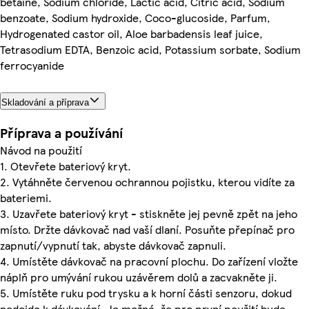
betaine, Sodium chloride, Lactic acid, Citric acid, Sodium
benzoate, Sodium hydroxide, Coco-glucoside, Parfum,
Hydrogenated castor oil, Aloe barbadensis leaf juice,
Tetrasodium EDTA, Benzoic acid, Potassium sorbate, Sodium
ferrocyanide
Skladování a příprava
Příprava a používání
Návod na použití
1. Otevřete bateriový kryt.
2. Vytáhněte červenou ochrannou pojistku, kterou vidíte za
bateriemi.
3. Uzavřete bateriový kryt - stiskněte jej pevně zpět na jeho
místo. Držte dávkovač nad vaší dlaní. Posuňte přepínač pro
zapnutí/vypnutí tak, abyste dávkovač zapnuli.
4. Umístěte dávkovač na pracovní plochu. Do zařízení vložte
náplň pro umývání rukou uzávěrem dolů a zacvakněte ji.
5. Umístěte ruku pod trysku a k horní části senzoru, dokud
nedojde k dávkování. Je možné, že pro první použití bude