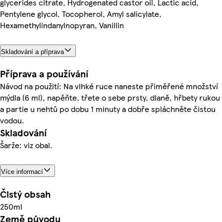
glycerides citrate, Hydrogenated castor oil, Lactic acid,
Pentylene glycol, Tocopherol, Amyl salicylate,
Hexamethylindanylnopyran, Vanillin
Skladování a příprava
Příprava a používání
Návod na použití: Na vlhké ruce naneste přiměřené množství
mýdla (6 ml), napěňte, třete o sebe prsty, dlaně, hřbety rukou
a partie u nehtů po dobu 1 minuty a dobře spláchněte čistou
vodou.
Skladování
Šarže: viz obal.
Více informací
Čistý obsah
250ml
Země původu