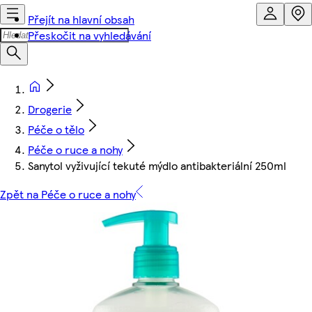
Přejít na hlavní obsah
Přeskočit na vyhledávání
Drogerie
Péče o tělo
Péče o ruce a nohy
Sanytol vyživující tekuté mýdlo antibakteriální 250ml
Zpět na Péče o ruce a nohy