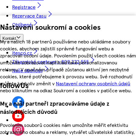
Registrace
Rezervace času
Oblíbené
Nastavení soukromí a cookies
Kontakt
My a našich 18 partnerů používáme nebo ukládáme soubory
cookies, abychom zajistili správné fungování webu a
itesco.cz
zpracovali osobní údaje. Povolením použití všech cookies nám
Zákaznické centrum - 800 222 555
umožníte zobrazovat například také personalizovanou
reklamu. V opačném případě zůstanou aktivní jen nezbytné
Naše obchody
cookies, které potřebujeme k provozu webu. Své rozhodnutí
můžete kdykoliv změnit v
Nastavení ochrany osobních údajů
followUs
nebo kliknutím na odkaz Soukromí a cookies v patičce webu.
My a naši partneři zpracováváme údaje z
následujících důvodů
Povolením souborů cookies nám umožníte měřit efektivitu
zobrazeného obsahu a reklamy, vytvářet uživatelské statistiky,