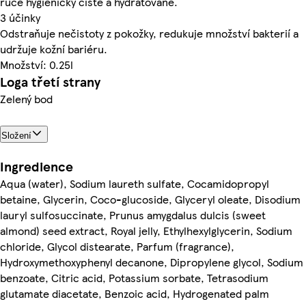
ruce hygienicky čisté a hydratované.
3 účinky
Odstraňuje nečistoty z pokožky, redukuje množství bakterií a
udržuje kožní bariéru.
Množství: 0.25l
Loga třetí strany
Zelený bod
Složení
Ingredience
Aqua (water), Sodium laureth sulfate, Cocamidopropyl
betaine, Glycerin, Coco-glucoside, Glyceryl oleate, Disodium
lauryl sulfosuccinate, Prunus amygdalus dulcis (sweet
almond) seed extract, Royal jelly, Ethylhexylglycerin, Sodium
chloride, Glycol distearate, Parfum (fragrance),
Hydroxymethoxyphenyl decanone, Dipropylene glycol, Sodium
benzoate, Citric acid, Potassium sorbate, Tetrasodium
glutamate diacetate, Benzoic acid, Hydrogenated palm