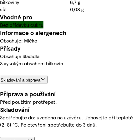
bílkoviny
6,7 g
sůl
0,08 g
Vhodné pro
Bez přídavku cukru
Informace o alergenech
Obsahuje: Mléko
Přísady
Obsahuje Sladidla
S vysokým obsahem bílkovin
Skladování a příprava
Příprava a používání
Před použitím protřepat.
Skladování
Spotřebujte do: uvedeno na uzávěru. Uchovejte při teplotě
(2-8) °C. Po otevření spotřebujte do 3 dnů.