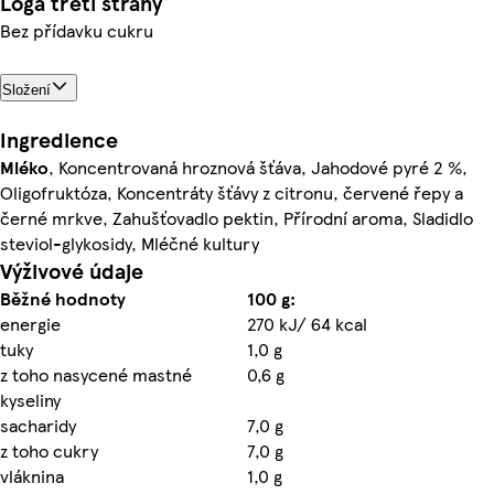
Loga třetí strany
Bez přídavku cukru
Složení
Ingredience
Mléko
, Koncentrovaná hroznová šťáva, Jahodové pyré 2 %,
Oligofruktóza, Koncentráty šťávy z citronu, červené řepy a
černé mrkve, Zahušťovadlo pektin, Přírodní aroma, Sladidlo
steviol-glykosidy, Mléčné kultury
Výživové údaje
Běžné hodnoty
100 g:
energie
270 kJ/ 64 kcal
tuky
1,0 g
z toho nasycené mastné
0,6 g
kyseliny
sacharidy
7,0 g
z toho cukry
7,0 g
vláknina
1,0 g