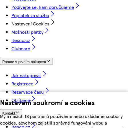
Podívejte se, kam doručujeme
Poplatek za službu
Nastavení Cookies
Možnosti platby
itesco.cz
Clubcard
Pomoc s prvním nákupem
Jak nakupovat
Registrace
Rezervace času
Oblíbené
Nastavení soukromí a cookies
Kontakt
My a našich 18 partnerů používáme nebo ukládáme soubory
cookies, abychom zajistili správné fungování webu a
itesco.cz