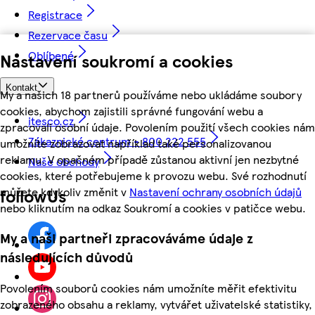
Registrace
Rezervace času
Oblíbené
Nastavení soukromí a cookies
Kontakt
My a našich 18 partnerů používáme nebo ukládáme soubory
cookies, abychom zajistili správné fungování webu a
itesco.cz
zpracovali osobní údaje. Povolením použití všech cookies nám
Zákaznické centrum - 800 222 555
umožníte zobrazovat například také personalizovanou
reklamu. V opačném případě zůstanou aktivní jen nezbytné
Naše obchody
cookies, které potřebujeme k provozu webu. Své rozhodnutí
můžete kdykoliv změnit v
Nastavení ochrany osobních údajů
followUs
nebo kliknutím na odkaz Soukromí a cookies v patičce webu.
My a naši partneři zpracováváme údaje z
následujících důvodů
Povolením souborů cookies nám umožníte měřit efektivitu
zobrazeného obsahu a reklamy, vytvářet uživatelské statistiky,