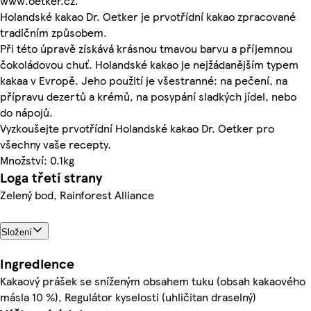
www.oetker.cz.
Holandské kakao Dr. Oetker je prvotřídní kakao zpracované
tradičním způsobem.
Při této úpravě získává krásnou tmavou barvu a příjemnou
čokoládovou chuť. Holandské kakao je nejžádanějším typem
kakaa v Evropě. Jeho použití je všestranné: na pečení, na
přípravu dezertů a krémů, na posypání sladkých jídel, nebo
do nápojů.
Vyzkoušejte prvotřídní Holandské kakao Dr. Oetker pro
všechny vaše recepty.
Množství: 0.1kg
Loga třetí strany
Zelený bod, Rainforest Alliance
Složení
Ingredience
Kakaový prášek se sníženým obsahem tuku (obsah kakaového
másla 10 %), Regulátor kyselosti (uhličitan draselný)