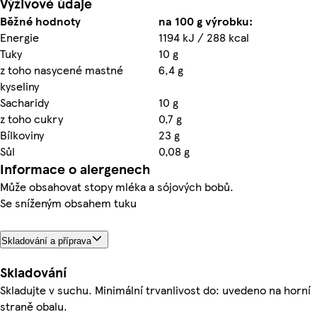
Výživové údaje
Běžné hodnoty
na 100 g výrobku:
Energie
1194 kJ / 288 kcal
Tuky
10 g
z toho nasycené mastné
6,4 g
kyseliny
Sacharidy
10 g
z toho cukry
0,7 g
Bílkoviny
23 g
Sůl
0,08 g
Informace o alergenech
Může obsahovat stopy mléka a sójových bobů.
Se sníženým obsahem tuku
Skladování a příprava
Skladování
Skladujte v suchu. Minimální trvanlivost do: uvedeno na horní
straně obalu.