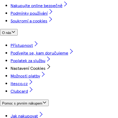
Nakupujte online bezpečně
Podmínky používání
Soukromí a cookies
O nás
Přístupnost
Podívejte se, kam doručujeme
Poplatek za službu
Nastavení Cookies
Možnosti platby
itesco.cz
Clubcard
Pomoc s prvním nákupem
Jak nakupovat