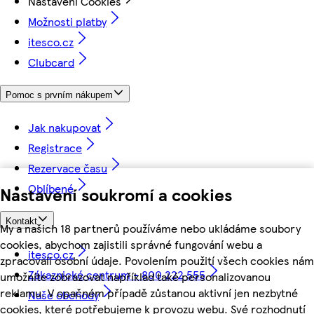
Nastavení Cookies
Možnosti platby
itesco.cz
Clubcard
Pomoc s prvním nákupem
Jak nakupovat
Registrace
Rezervace času
Oblíbené
Nastavení soukromí a cookies
Kontakt
My a našich 18 partnerů používáme nebo ukládáme soubory
cookies, abychom zajistili správné fungování webu a
itesco.cz
zpracovali osobní údaje. Povolením použití všech cookies nám
Zákaznické centrum - 800 222 555
umožníte zobrazovat například také personalizovanou
reklamu. V opačném případě zůstanou aktivní jen nezbytné
Naše obchody
cookies, které potřebujeme k provozu webu. Své rozhodnutí