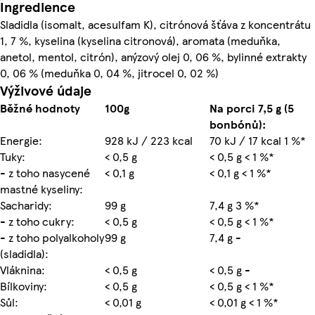
Ingredience
Sladidla (isomalt, acesulfam K), citrónová šťáva z koncentrátu
1, 7 %, kyselina (kyselina citronová), aromata (meduňka,
anetol, mentol, citrón), anýzový olej 0, 06 %, bylinné extrakty
0, 06 % (meduňka 0, 04 %, jitrocel 0, 02 %)
Výživové údaje
Běžné hodnoty
100g
Na porci 7,5 g (5
bonbónů):
Energie:
928 kJ / 223 kcal
70 kJ / 17 kcal 1 %*
Tuky:
< 0,5 g
< 0,5 g < 1 %*
- z toho nasycené
< 0,1 g
< 0,1 g < 1 %*
mastné kyseliny:
Sacharidy:
99 g
7,4 g 3 %*
- z toho cukry:
< 0,5 g
< 0,5 g < 1 %*
- z toho polyalkoholy
99 g
7,4 g -
(sladidla):
Vláknina:
< 0,5 g
< 0,5 g -
Bílkoviny:
< 0,5 g
< 0,5 g < 1 %*
Sůl:
< 0,01 g
< 0,01 g < 1 %*