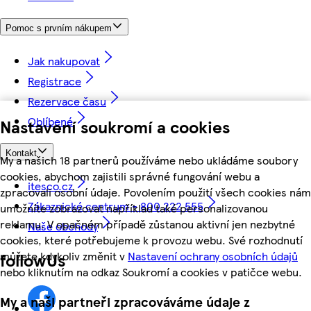
Pomoc s prvním nákupem
Jak nakupovat
Registrace
Rezervace času
Oblíbené
Nastavení soukromí a cookies
Kontakt
My a našich 18 partnerů používáme nebo ukládáme soubory
cookies, abychom zajistili správné fungování webu a
itesco.cz
zpracovali osobní údaje. Povolením použití všech cookies nám
Zákaznické centrum - 800 222 555
umožníte zobrazovat například také personalizovanou
reklamu. V opačném případě zůstanou aktivní jen nezbytné
Naše obchody
cookies, které potřebujeme k provozu webu. Své rozhodnutí
můžete kdykoliv změnit v
Nastavení ochrany osobních údajů
followUs
nebo kliknutím na odkaz Soukromí a cookies v patičce webu.
My a naši partneři zpracováváme údaje z