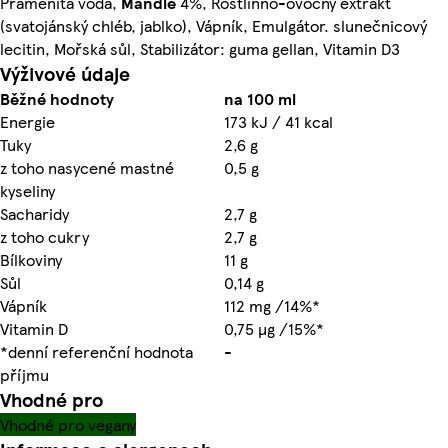
Pramenitá voda,
Mandle
4%, Rostlinno-ovocný extrakt
(svatojánský chléb, jablko), Vápník, Emulgátor. slunečnicový
lecitin, Mořská sůl, Stabilizátor: guma gellan, Vitamin D3
Výživové údaje
Běžné hodnoty
na 100 ml
Energie
173 kJ / 41 kcal
Tuky
2,6 g
z toho nasycené mastné
0,5 g
kyseliny
Sacharidy
2,7 g
z toho cukry
2,7 g
Bílkoviny
11 g
Sůl
0,14 g
Vápník
112 mg /14%*
Vitamin D
0,75 µg /15%*
*denní referenční hodnota
-
příjmu
Vhodné pro
Vhodné pro vegany