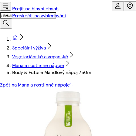
Přejít na hlavní obsah
Přeskočit na vyhledávání
Speciální výživa
Vegetariánské a veganské
Mana a rostlinné nápoje
Body & Future Mandlový nápoj 750ml
Zpět na Mana a rostlinné nápoje