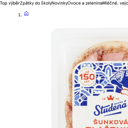
Top výběr
Zpátky do školy
Novinky
Ovoce a zelenina
Mléčné, vejc