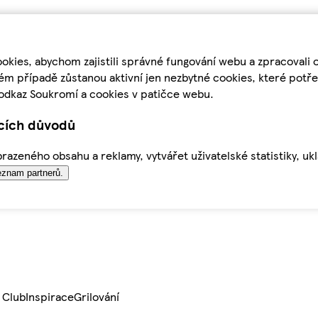
kies, abychom zajistili správné fungování webu a zpracovali 
ém případě zůstanou aktivní jen nezbytné cookies, které pot
odkaz Soukromí a cookies v patičce webu.
ících důvodů
azeného obsahu a reklamy, vytvářet uživatelské statistiky, uk
znam partnerů.
 Club
Inspirace
Grilování