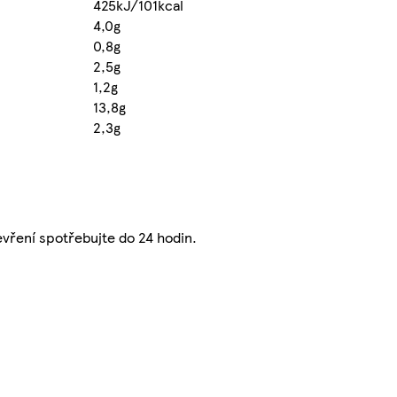
425kJ/101kcal
4,0g
0,8g
2,5g
1,2g
13,8g
2,3g
evření spotřebujte do 24 hodin.