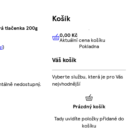
Košík
á tlačenka 200g
0,00 Kč
Aktuální cena košíku
0,00 Kč
Aktuální cena košíku
Pokladna
zí
)
Váš košík
Vyberte službu, která je pro Vás
nejvhodnější
tálně nedostupný.
Prázdný košík
Tady uvidíte položky přidané do
košíku