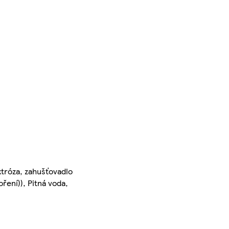
xtróza, zahušťovadlo
ření)), Pitná voda,