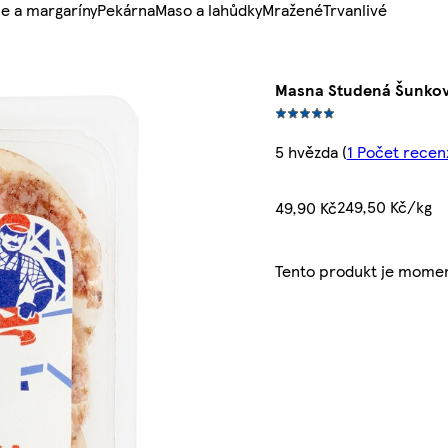
e a margaríny
Pekárna
Maso a lahůdky
Mražené
Trvanlivé
Masna Studená Šunkov
5 hvězda
(
1 Počet recen
249,50 Kč/kg
49,90 Kč
Tento produkt je momen