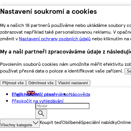
Nastavení soukromí a cookies
My a našich 18 partnerů používáme nebo ukládáme soubory coo
zobrazovat například také personalizovanou reklamu. V opačn
změnit v
Nastavení ochrany osobních údajů
nebo kliknutím na 
My a naši partneři zpracováváme údaje z následuj
Povolením souborů cookies nám umožníte měřit efektivitu zobr
používat přesná data o poloze a identifikovat vaše zařízení.
Se
Přijmout vše
Odmítnout vše
Vlastní nastavení
Přejít na hlavní obsah
English
Můj první nákup
Nápověda
Přeskočit na vyhledávání
Koupit teď
Oblíbené
Speciální nabídky
Online
Všechny kategorie