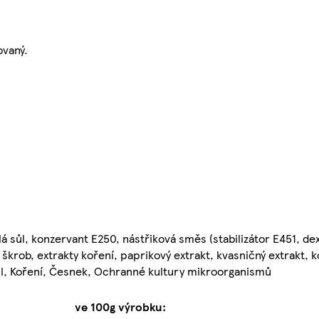
ovaný.
 sůl, konzervant E250, nástřiková směs (stabilizátor E451, de
škrob, extrakty koření, paprikový extrakt, kvasničný extrakt, ko
ůl, Koření, Česnek, Ochranné kultury mikroorganismů
ve 100g výrobku: