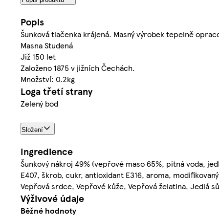
Popis
Šunková tlačenka krájená. Masný výrobek tepelně oprac
Masna Studená
Již 150 let
Založeno 1875 v jižních Čechách.
Množství: 0.2kg
Loga třetí strany
Zelený bod
Složení
Ingredience
Šunkový nákroj 49% (vepřové maso 65%, pitná voda, jedlá
E407, škrob, cukr, antioxidant E316, aroma, modifikovaný 
Vepřová srdce, Vepřové kůže, Vepřová želatina, Jedlá s
Výživové údaje
Běžné hodnoty