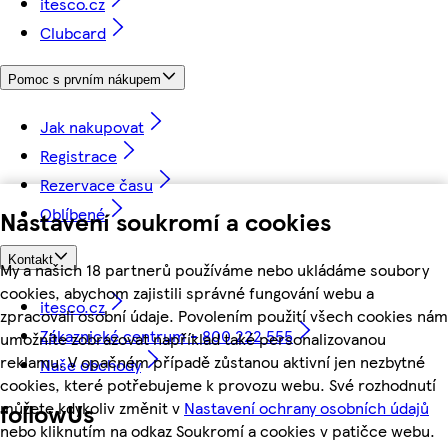
itesco.cz
Clubcard
Pomoc s prvním nákupem
Jak nakupovat
Registrace
Rezervace času
Oblíbené
Nastavení soukromí a cookies
Kontakt
My a našich 18 partnerů používáme nebo ukládáme soubory
cookies, abychom zajistili správné fungování webu a
itesco.cz
zpracovali osobní údaje. Povolením použití všech cookies nám
Zákaznické centrum - 800 222 555
umožníte zobrazovat například také personalizovanou
reklamu. V opačném případě zůstanou aktivní jen nezbytné
Naše obchody
cookies, které potřebujeme k provozu webu. Své rozhodnutí
můžete kdykoliv změnit v
Nastavení ochrany osobních údajů
followUs
nebo kliknutím na odkaz Soukromí a cookies v patičce webu.