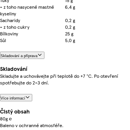
Tuky
15 g
- z toho nasycené mastné
6,4 g
kyseliny
Sacharidy
0,2 g
- z toho cukry
0,2 g
Bílkoviny
25 g
Sůl
5,0 g
Skladování a příprava
Skladování
Skladujte a uchovávejte při teplotě do +7 °C. Po otevření
spotřebujte do 2-3 dní.
Více informací
Čistý obsah
80g ℮
Baleno v ochranné atmosféře.