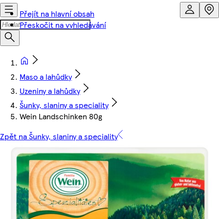
Přejít na hlavní obsah
Přeskočit na vyhledávání
Maso a lahůdky
Uzeniny a lahůdky
Šunky, slaniny a speciality
Wein Landschinken 80g
Zpět na Šunky, slaniny a speciality