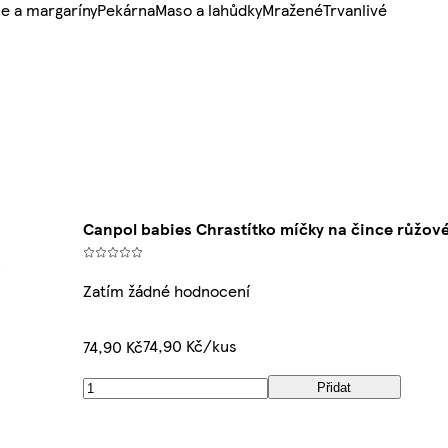
e a margaríny
Pekárna
Maso a lahůdky
Mražené
Trvanlivé
Canpol babies Chrastítko míčky na čince růžov
Zatím žádné hodnocení
74,90 Kč/kus
74,90 Kč
Přidat