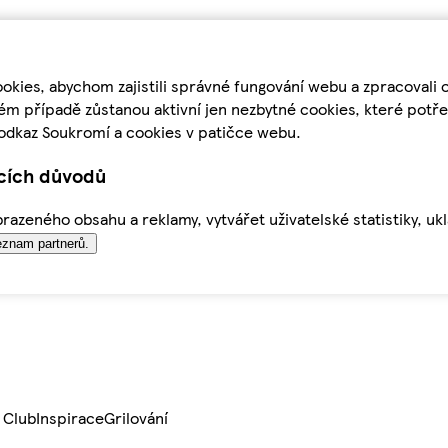
kies, abychom zajistili správné fungování webu a zpracovali 
ém případě zůstanou aktivní jen nezbytné cookies, které pot
odkaz Soukromí a cookies v patičce webu.
ících důvodů
azeného obsahu a reklamy, vytvářet uživatelské statistiky, uk
znam partnerů.
 Club
Inspirace
Grilování