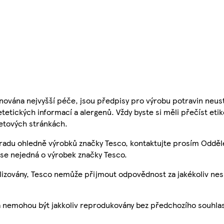
nována nejvyšší péče, jsou předpisy pro výrobu potravin neust
etetických informací a alergenů. Vždy byste si měli přečíst eti
etových stránkách.
 radu ohledně výrobků značky Tesco, kontaktujte prosím Odděl
se nejedná o výrobek značky Tesco.
ualizovány, Tesco nemůže přijmout odpovědnost za jakékoliv ne
a nemohou být jakkoliv reprodukovány bez předchozího souhla