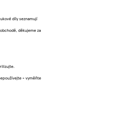
vukové díly seznamují
a obchodě, děkujeme za
ilizujte.
nepoužívejte - vyměňte