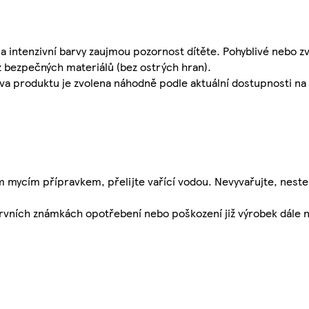
a intenzivní barvy zaujmou pozornost dítěte. Pohyblivé nebo z
z bezpečných materiálů (bez ostrých hran).
rva produktu je zvolena náhodně podle aktuální dostupnosti n
 mycím přípravkem, přelijte vařící vodou. Nevyvařujte, nester
 prvních známkách opotřebení nebo poškození již výrobek dále 