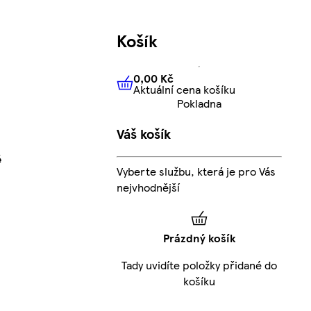
Košík
0,00 Kč
Aktuální cena košíku
0,00 Kč
Aktuální cena košíku
Pokladna
Váš košík
é
Vyberte službu, která je pro Vás
nejvhodnější
Prázdný košík
Tady uvidíte položky přidané do
košíku