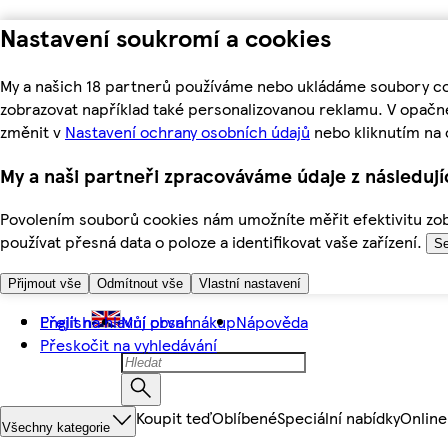
Nastavení soukromí a cookies
My a našich 18 partnerů používáme nebo ukládáme soubory coo
zobrazovat například také personalizovanou reklamu. V opačn
změnit v
Nastavení ochrany osobních údajů
nebo kliknutím na 
My a naši partneři zpracováváme údaje z následuj
Povolením souborů cookies nám umožníte měřit efektivitu zobr
používat přesná data o poloze a identifikovat vaše zařízení.
Se
Přijmout vše
Odmítnout vše
Vlastní nastavení
Přejít na hlavní obsah
English
Můj první nákup
Nápověda
Přeskočit na vyhledávání
Koupit teď
Oblíbené
Speciální nabídky
Online
Všechny kategorie