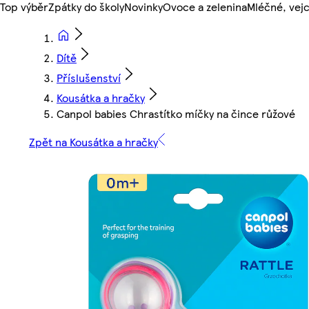
Top výběr
Zpátky do školy
Novinky
Ovoce a zelenina
Mléčné, vejc
Dítě
Příslušenství
Kousátka a hračky
Canpol babies Chrastítko míčky na čince růžové
Zpět na Kousátka a hračky