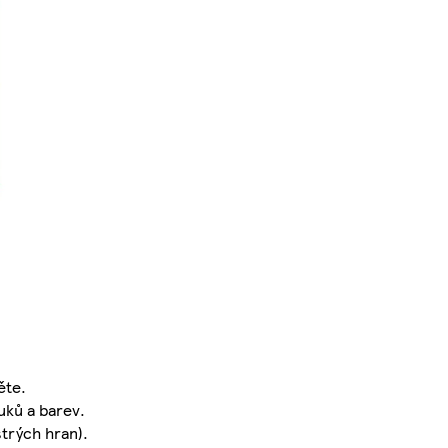
ěte.
uků a barev.
trých hran).