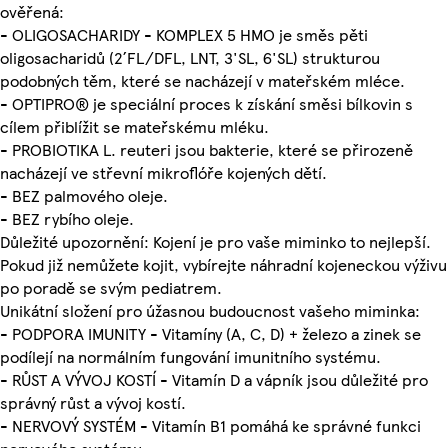
ověřená:
- OLIGOSACHARIDY - KOMPLEX 5 HMO je směs pěti
oligosacharidů (2´FL/DFL, LNT, 3'SL, 6'SL) strukturou
podobných těm, které se nacházejí v mateřském mléce.
- OPTIPRO® je speciální proces k získání směsi bílkovin s
cílem přiblížit se mateřskému mléku.
- PROBIOTIKA L. reuteri jsou bakterie, které se přirozeně
nacházejí ve střevní mikroflóře kojených dětí.
- BEZ palmového oleje.
- BEZ rybího oleje.
Důležité upozornění: Kojení je pro vaše miminko to nejlepší.
Pokud již nemůžete kojit, vybírejte náhradní kojeneckou výživu
po poradě se svým pediatrem.
Unikátní složení pro úžasnou budoucnost vašeho miminka:
- PODPORA IMUNITY - Vitamíny (A, C, D) + železo a zinek se
podílejí na normálním fungování imunitního systému.
- RŮST A VÝVOJ KOSTÍ - Vitamín D a vápník jsou důležité pro
správný růst a vývoj kostí.
- NERVOVÝ SYSTÉM - Vitamín B1 pomáhá ke správné funkci