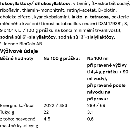
fukosyllaktosy/ difukosyllaktosy
, vitamíny (L-askorbát sodný,
riboflavin, thiamin-mononitrát, retinyl-acetát, D-biotin,
cholekalciferol, kyanokobalamin),
lakto-n-tetraosa
, bakterie
mléčného kvašení (Limosilactobacillus reuteri DSM 17938¹; 8,
9 x 10⁷ KTJ / 100 g prášku na konci minimální trvanlivosti),
sodná sůl 6'-sialyllaktózy
,
sodná sůl 3'-sialyllaktózy
,
¹Licence BioGaia AB
Výživové údaje
Běžné hodnoty
Na 100 g prášku:
Na 100 ml
připravené výživy
(14,4 g prášku + 90
ml vody),
připravené podle
návodu na
přípravu:
Energie: kJ/kcal
2022 / 483
289 / 69
Tuky: g
22
3,1
z toho: nasycené
4,5
0,6
mastné kyseliny: g