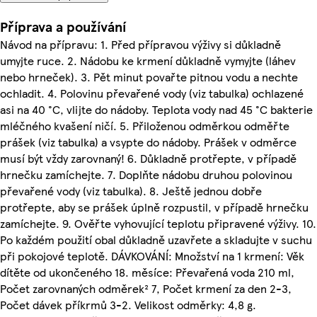
Příprava a používání
Návod na přípravu: 1. Před přípravou výživy si důkladně
umyjte ruce. 2. Nádobu ke krmení důkladně vymyjte (láhev
nebo hrneček). 3. Pět minut povařte pitnou vodu a nechte
ochladit. 4. Polovinu převařené vody (viz tabulka) ochlazené
asi na 40 °C, vlijte do nádoby. Teplota vody nad 45 °C bakterie
mléčného kvašení ničí. 5. Přiloženou odměrkou odměřte
prášek (viz tabulka) a vsypte do nádoby. Prášek v odměrce
musí být vždy zarovnaný! 6. Důkladně protřepte, v případě
hrnečku zamíchejte. 7. Doplňte nádobu druhou polovinou
převařené vody (viz tabulka). 8. Ještě jednou dobře
protřepte, aby se prášek úplně rozpustil, v případě hrnečku
zamíchejte. 9. Ověřte vyhovující teplotu připravené výživy. 10.
Po každém použití obal důkladně uzavřete a skladujte v suchu
při pokojové teplotě. DÁVKOVÁNÍ: Množství na 1 krmení: Věk
dítěte od ukončeného 18. měsíce: Převařená voda 210 ml,
Počet zarovnaných odměrek² 7, Počet krmení za den 2-3,
Počet dávek příkrmů 3-2. Velikost odměrky: 4,8 g.