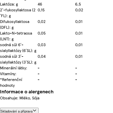
Laktóza: g
46
6,5
2´-fukosyllaktosa (2
0,15
0,02
´FL): g
Difukosyllaktosa
0,02
0,01
(DFL): g
Lakto-N-tetraosa
0,05
0,01
(LNT): g
sodná sůl 6´-
0,03
0,01
sialyllaktózy (6´SL): g
sodná sůl 3´-
0,04
0,01
sialyllaktózy (3´SL): g
Minerální látky:
-
-
Vitamíny:
-
-
*Referenční
-
-
hodnoty
Informace o alergenech
Obsahuje: Mléko, Sója
Skladování a příprava