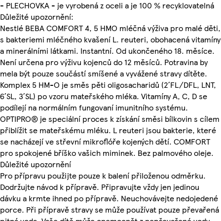
- PLECHOVKA - je vyrobená z oceli a je 100 % recyklovatelná
Důležité upozornění:
Nestlé BEBA COMFORT 4, 5 HMO mléčná výživa pro malé děti,
s bakteriemi mléčného kvašení L. reuteri, obohacená vitamíny
a minerálními látkami. Instantní. Od ukončeného 18. měsíce.
Není určena pro výživu kojenců do 12 měsíců. Potravina by
mela být pouze součástí smíšené a vyvážené stravy dítěte.
Komplex 5 HM-O je směs pěti oligosacharidů (2´FL/DFL, LNT,
6´SL, 3´SL) po vzoru mateřského mléka. Vitamíny A, C, D se
podílejí na normálním fungovaní imunitního systému.
OPTIPRO® je speciální proces k získání směsi bílkovin s cílem
přiblížit se mateřskému mléku. L reuteri jsou bakterie, které
se nacházejí ve střevní mikroflóře kojených dětí. COMFORT
pro spokojené bříško vašich miminek. Bez palmového oleje.
Důležité upozornění
Pro přípravu použijte pouze k balení přiloženou odměrku.
Dodržujte návod k přípravě. Připravujte vždy jen jedinou
dávku a krmte ihned po přípravě. Neuchovávejte nedojedené
porce. Při přípravě stravy se může používat pouze převařená
pitná voda. Vaše dítě může onemocnět z nepřevařené vody,