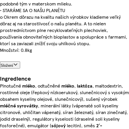
podobné tým v materskom mlieku.
• STARÁME SA O NAŠU PLANÉTU
o Okrem dôrazu na kvalitu našich výrobkov kladieme veľký
dôraz aj na starostlivosť o našu planétu. A to nielen
prostredníctvom plne recyklovateľných plechoviek,
používania obnoviteľných bioplastov a spolupráce s farmami,
ktorí sa zaviazali znížiť svoju uhlíkovú stopu.
Množství: 0.8kg
Složení
Ingredience
Plnotučné
mléko
, odtučněné
mléko
,
laktóza
, maltodextrin,
rostlinné oleje (řepkový nízkoerukový, slunečnicový s vysokým
obsahem kyseliny olejové, slunečnicový), sušený výrobek
mléčné
syrovátky
, minerální látky (vápenaté soli kyseliny
citronové, uhličitan vápenatý, síran železnatý, síran zinečnatý,
jodid draselný), regulátory kyselosti (draselné soli kyseliny
fosforečné), emulgátor (
sójový
lecitin), směs
2´-