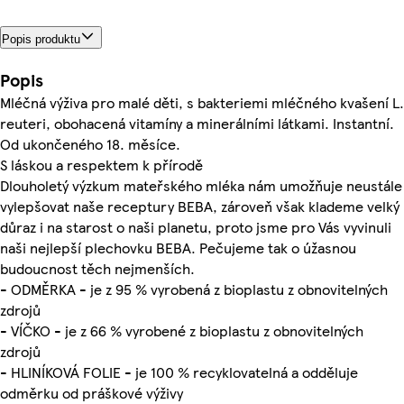
Popis produktu
Popis
Mléčná výživa pro malé děti, s bakteriemi mléčného kvašení L.
reuteri, obohacená vitamíny a minerálními látkami. Instantní.
Od ukončeného 18. měsíce.
S láskou a respektem k přírodě
Dlouholetý výzkum mateřského mléka nám umožňuje neustále
vylepšovat naše receptury BEBA, zároveň však klademe velký
důraz i na starost o naši planetu, proto jsme pro Vás vyvinuli
naši nejlepší plechovku BEBA. Pečujeme tak o úžasnou
budoucnost těch nejmenších.
- ODMĚRKA - je z 95 % vyrobená z bioplastu z obnovitelných
zdrojů
- VÍČKO - je z 66 % vyrobené z bioplastu z obnovitelných
zdrojů
- HLINÍKOVÁ FOLIE - je 100 % recyklovatelná a odděluje
odměrku od práškové výživy