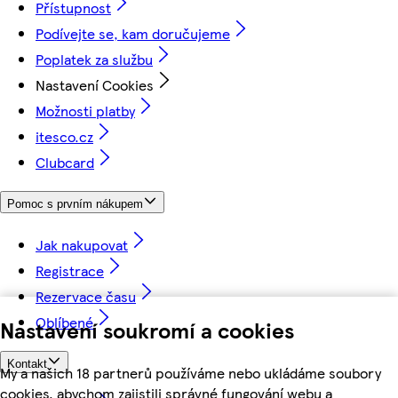
Přístupnost
Podívejte se, kam doručujeme
Poplatek za službu
Nastavení Cookies
Možnosti platby
itesco.cz
Clubcard
Pomoc s prvním nákupem
Jak nakupovat
Registrace
Rezervace času
Oblíbené
Nastavení soukromí a cookies
Kontakt
My a našich 18 partnerů používáme nebo ukládáme soubory
cookies, abychom zajistili správné fungování webu a