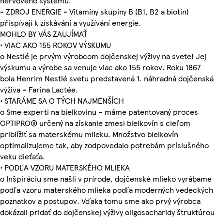
nervového systému.
- ZDROJ ENERGIE - Vitamíny skupiny B (B1, B2 a biotin)
přispívají k získávání a využívání energie.
MOHLO BY VÁS ZAUJÍMAŤ
• VIAC AKO 155 ROKOV VÝSKUMU
o Nestlé je prvým výrobcom dojčenskej výživy na svete! Jej
výskumu a výrobe sa venuje viac ako 155 rokov. Roku 1867
bola Henrim Nestlé svetu predstavená 1. náhradná dojčenská
výživa – Farina Lactée.
• STARÁME SA O TÝCH NAJMENŠÍCH
o Sme experti na bielkovinu – máme patentovaný proces
OPTIPRO® určený na získanie zmesi bielkovín s cieľom
priblížiť sa materskému mlieku. Množstvo bielkovín
optimalizujeme tak, aby zodpovedalo potrebám príslušného
veku dieťaťa.
• PODĽA VZORU MATERSKÉHO MLIEKA
o Inšpiráciu sme našli v prírode, dojčenské mlieko vyrábame
podľa vzoru materského mlieka podľa moderných vedeckých
poznatkov a postupov. Vďaka tomu sme ako prvý výrobca
dokázali pridať do dojčenskej výživy oligosacharidy štruktúrou