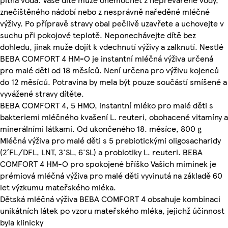
znečištěného nádobí nebo z nesprávně naředěné mléčné
výživy. Po přípravě stravy obal pečlivě uzavřete a uchovejte v
suchu při pokojové teplotě. Neponechávejte dítě bez
dohledu, jinak muže dojít k vdechnutí výživy a zalknutí. Nestlé
BEBA COMFORT 4 HM-O je instantní mléčná výživa určená
pro malé děti od 18 měsíců. Není určena pro výživu kojenců
do 12 měsíců. Potravina by mela být pouze součástí smíšené a
vyvážené stravy dítěte.
BEBA COMFORT 4, 5 HMO, instantní mléko pro malé děti s
bakteriemi mléčného kvašení L. reuteri, obohacené vitamíny a
minerálními látkami. Od ukončeného 18. měsíce, 800 g
Mléčná výživa pro malé děti s 5 prebiotickými oligosacharidy
(2´FL/DFL, LNT, 3'SL, 6'SL) a probiotiky L. reuteri. BEBA
COMFORT 4 HM-O pro spokojené bříško Vašich miminek je
prémiová mléčná výživa pro malé děti vyvinutá na základě 60
let výzkumu mateřského mléka.
Dětská mléčná výživa BEBA COMFORT 4 obsahuje kombinaci
unikátních látek po vzoru mateřského mléka, jejichž účinnost
byla klinicky