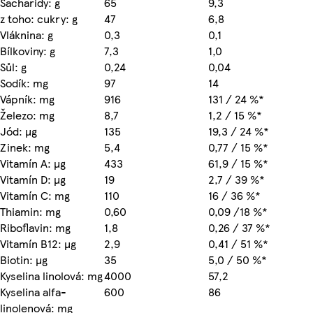
Sacharidy: g
65
9,3
z toho: cukry: g
47
6,8
Vláknina: g
0,3
0,1
Bílkoviny: g
7,3
1,0
Sůl: g
0,24
0,04
Sodík: mg
97
14
Vápník: mg
916
131 / 24 %*
Železo: mg
8,7
1,2 / 15 %*
Jód: µg
135
19,3 / 24 %*
Zinek: mg
5,4
0,77 / 15 %*
Vitamín A: µg
433
61,9 / 15 %*
Vitamín D: µg
19
2,7 / 39 %*
Vitamín C: mg
110
16 / 36 %*
Thiamin: mg
0,60
0,09 /18 %*
Riboflavin: mg
1,8
0,26 / 37 %*
Vitamín B12: µg
2,9
0,41 / 51 %*
Biotin: µg
35
5,0 / 50 %*
Kyselina linolová: mg
4000
57,2
Kyselina alfa-
600
86
linolenová: mg