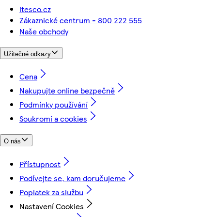
itesco.cz
Zákaznické centrum - 800 222 555
Naše obchody
Užitečné odkazy
Cena
Nakupujte online bezpečně
Podmínky používání
Soukromí a cookies
O nás
Přístupnost
Podívejte se, kam doručujeme
Poplatek za službu
Nastavení Cookies