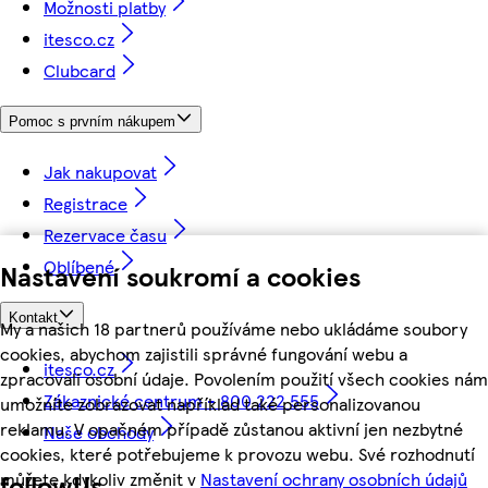
Možnosti platby
itesco.cz
Clubcard
Pomoc s prvním nákupem
Jak nakupovat
Registrace
Rezervace času
Oblíbené
Nastavení soukromí a cookies
Kontakt
My a našich 18 partnerů používáme nebo ukládáme soubory
cookies, abychom zajistili správné fungování webu a
itesco.cz
zpracovali osobní údaje. Povolením použití všech cookies nám
Zákaznické centrum - 800 222 555
umožníte zobrazovat například také personalizovanou
reklamu. V opačném případě zůstanou aktivní jen nezbytné
Naše obchody
cookies, které potřebujeme k provozu webu. Své rozhodnutí
můžete kdykoliv změnit v
Nastavení ochrany osobních údajů
followUs