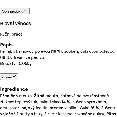
Popis produktu
Hlavní výhody
Ruční práce
Popis
Perník s kakaovou polevou (18 %), zdobený cukrovou polevou
(18 %). Trvanlivé pečivo.
Množství: 0.06kg
Složení
Ingredience
Pšeničná
mouka,
Žitná
mouka, Kakaová poleva (částečně
ztužený řepkový tuk, cukr, kakao 14 %, sušená
syrovátka
,
emulgátor:
sójový
lecitin, aroma: vanilin), Cukr 26 %, Sušené
vaječné
žloutky a bílky, Sirup z karamelizovaného cukru, Pitná