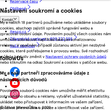
Rezervace času
Oblíbené
Nastavení soukromí a cookies
Kontakt
My a našich 18 partnerů používáme nebo ukládáme soubory
cookies, abychom zajistili správné fungování webu a
itesco.cz
zpracovali osobní údaje. Povolením použití všech cookies nám
Zákaznické centrum - 800 222 555
umožníte zobrazovat například také personalizovanou
reklamu. V opačném případě zůstanou aktivní jen nezbytné
Naše obchody
cookies, které potřebujeme k provozu webu. Své rozhodnutí
můžete kdykoliv změnit v
Nastavení ochrany osobních údajů
followUs
nebo kliknutím na odkaz Soukromí a cookies v patičce webu.
My a naši partneři zpracováváme údaje z
následujících důvodů
Povolením souborů cookies nám umožníte měřit efektivitu
zobrazeného obsahu a reklamy, vytvářet uživatelské statistiky,
ukládat nebo přistupovat k informacím ve vašem zařízení,
©
Tesco Stores ČR a.s. 2026
používat přesná data o poloze a identifikovat vaše zařízení.