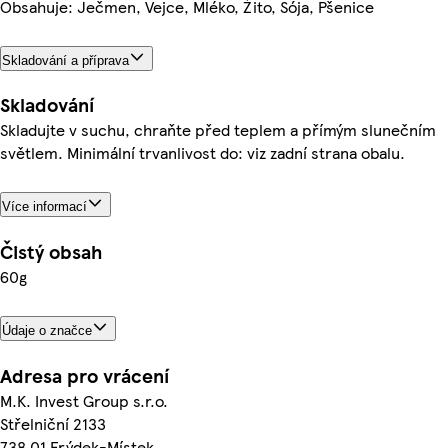
Obsahuje: Ječmen, Vejce, Mléko, Žito, Sója, Pšenice
Skladování a příprava
Skladování
Skladujte v suchu, chraňte před teplem a přímým slunečním
světlem. Minimální trvanlivost do: viz zadní strana obalu.
Více informací
Čistý obsah
60g
Údaje o značce
Adresa pro vrácení
M.K. Invest Group s.r.o.
Střelniční 2133
738 01 Frýdek-Místek