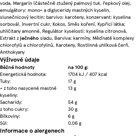
voda, Margarín (částečně ztužený palmový tuk, řepkový olej,
emulgátory: mono- a diglyceridy mastných kyselin,
slunečnicový lecitin; barvivo: karoteny, konzervant: kyselina
sorbová), Invertní cukr, Kokos, Směs koření, Kypřicí látka:
uhličitany amonné, Regulátor kyselosti: kyselina citronová,
Extrakt z
ječného
sladu, Barviva: karmíny, Měďnaté komplexy
chlorofylů a chlorofylinů, Karoteny, Rostlinná uhlíková čerň,
Anthokyany
Výživové údaje
Běžné hodnoty
na 100 g:
Energetická hodnota:
1704 kJ / 407 kcal
Tuky:
17 g
- z toho nasycené mastné
13 g
kyseliny:
Sacharidy:
54 g
z toho cukry:
30 g
Bílkoviny:
6 g
Sůl:
0,06 g
Informace o alergenech