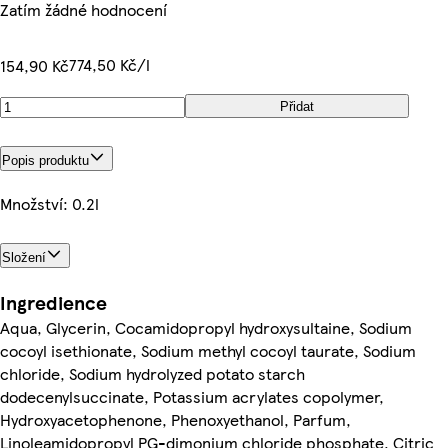
Zatím žádné hodnocení
774,50 Kč/l
154,90 Kč
Přidat
Popis produktu
Množství: 0.2l
Složení
Ingredience
Aqua, Glycerin, Cocamidopropyl hydroxysultaine, Sodium
cocoyl isethionate, Sodium methyl cocoyl taurate, Sodium
chloride, Sodium hydrolyzed potato starch
dodecenylsuccinate, Potassium acrylates copolymer,
Hydroxyacetophenone, Phenoxyethanol, Parfum,
Linoleamidopropyl PG-dimonium chloride phosphate, Citric