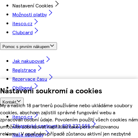
Nastavení Cookies
Možnosti platby
itesco.cz
Clubcard
Pomoc s prvním nákupem
Jak nakupovat
Registrace
Rezervace času
Oblíbené
Nastavení soukromí a cookies
Kontakt
My a našich 18 partnerů používáme nebo ukládáme soubory
cookies, abychom zajistili správné fungování webu a
itesco.cz
zpracovali osobní údaje. Povolením použití všech cookies nám
Zákaznické centrum - 800 222 555
umožníte zobrazovat například také personalizovanou
reklamu. V opačném případě zůstanou aktivní jen nezbytné
Naše obchody