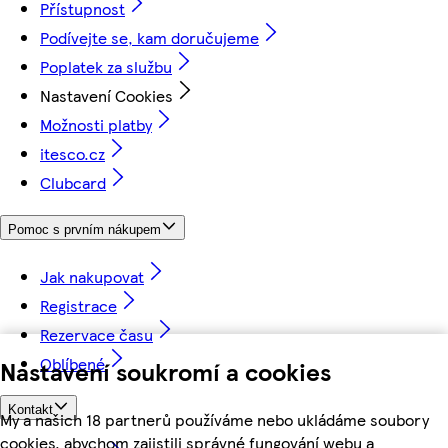
Přístupnost
Podívejte se, kam doručujeme
Poplatek za službu
Nastavení Cookies
Možnosti platby
itesco.cz
Clubcard
Pomoc s prvním nákupem
Jak nakupovat
Registrace
Rezervace času
Oblíbené
Nastavení soukromí a cookies
Kontakt
My a našich 18 partnerů používáme nebo ukládáme soubory
cookies, abychom zajistili správné fungování webu a