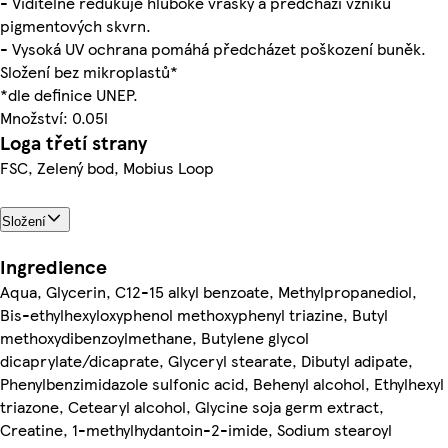
- Viditelně redukuje hluboké vrásky a předchází vzniku
pigmentových skvrn.
- Vysoká UV ochrana pomáhá předcházet poškození buněk.
Složení bez mikroplastů*
*dle definice UNEP.
Množství: 0.05l
Loga třetí strany
FSC, Zelený bod, Mobius Loop
Složení
Ingredience
Aqua, Glycerin, C12-15 alkyl benzoate, Methylpropanediol,
Bis-ethylhexyloxyphenol methoxyphenyl triazine, Butyl
methoxydibenzoylmethane, Butylene glycol
dicaprylate/dicaprate, Glyceryl stearate, Dibutyl adipate,
Phenylbenzimidazole sulfonic acid, Behenyl alcohol, Ethylhexyl
triazone, Cetearyl alcohol, Glycine soja germ extract,
Creatine, 1-methylhydantoin-2-imide, Sodium stearoyl