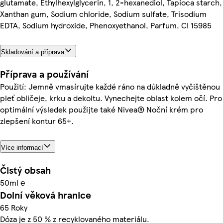
glutamate, Ethylhexylglycerin, 1, 2-hexanediol, Tapioca starch,
Xanthan gum, Sodium chloride, Sodium sulfate, Trisodium
EDTA, Sodium hydroxide, Phenoxyethanol, Parfum, CI 15985
Skladování a příprava
Příprava a používání
Použití: Jemně vmasírujte každé ráno na důkladně vyčištěnou
pleť obličeje, krku a dekoltu. Vynechejte oblast kolem očí. Pro
optimální výsledek použijte také Nivea® Noční krém pro
zlepšení kontur 65+.
Více informací
Čistý obsah
50ml ℮
Dolní věková hranice
65 Roky
Dóza je z 50 % z recyklovaného materiálu.