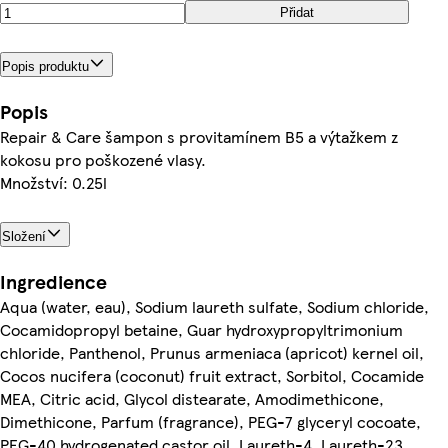
Přidat
Popis produktu
Popis
Repair & Care šampon s provitamínem B5 a výtažkem z
kokosu pro poškozené vlasy.
Množství: 0.25l
Složení
Ingredience
Aqua (water, eau), Sodium laureth sulfate, Sodium chloride,
Cocamidopropyl betaine, Guar hydroxypropyltrimonium
chloride, Panthenol, Prunus armeniaca (apricot) kernel oil,
Cocos nucifera (coconut) fruit extract, Sorbitol, Cocamide
MEA, Citric acid, Glycol distearate, Amodimethicone,
Dimethicone, Parfum (fragrance), PEG-7 glyceryl cocoate,
PEG-40 hydrogenated castor oil, Laureth-4, Laureth-23,