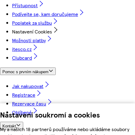
Přístupnost
Podívejte se, kam doručujeme
Poplatek za službu
Nastavení Cookies
Možnosti platby
itesco.cz
Clubcard
Pomoc s prvním nákupem
Jak nakupovat
Registrace
Rezervace času
Oblíbené
Nastavení soukromí a cookies
Kontakt
My a našich 18 partnerů používáme nebo ukládáme soubory