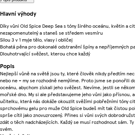
Hlavní výhody
Díky vůni Old Spice Deep Sea s tóny širého oceánu, květin a c
nezapomenutelný a staneš se středem vesmíru
Silou 3 v 1 myje tělo, vlasy i obličej
Bohatá pěna pro dokonalé odstranění špíny a nepříjemných p
Dlouhotrvající svěžest, kterou chce každý
Popis
Nejlepší vůně na světě jsou ty, které člověk nikdy předtím necít
nebo ne – my se rozhodně nemýlíme. Proto jsme se ponořili do
oceánu, abychom získali jeho svěžest. Nevíme, jestli se někom
mořské dno. My si ale představujeme jeho vůni jako přísnou, a
učitelku, která nás dokáže okouzlit svěžími pobřežními tóny cit
sprchovému gelu pro muže Old Spice budeš mít tak čistou po
sprše cítil jako znovuzrozený. Přines si vůni svých dobrodružs
zdát o těch nadcházejících. Každý se musí rozhodnout sám. Ty 
svém.