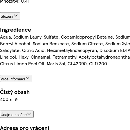
Množství: 0.4l
Složení
Ingredience
Aqua, Sodium Lauryl Sulfate, Cocamidopropyl Betaine, Sodium
Benzyl Alcohol, Sodium Benzoate, Sodium Citrate, Sodium Xyl
Salicylate, Citric Acid, Hexamethylindanopyran, Disodium EDT
Linalool, Hexyl Cinnamal, Tetramethyl Acetyloctahydronaphth
Citrus Limon Peel Oil, Maris Sal, CI 42090, CI 17200
Více informací
Čistý obsah
400ml ℮
Údaje o značce
Adresa pro vrácení