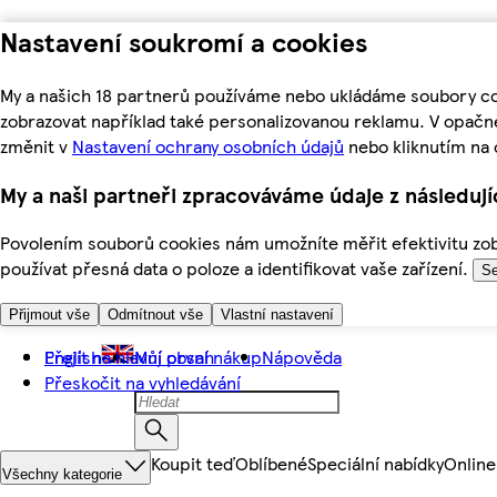
Nastavení soukromí a cookies
My a našich 18 partnerů používáme nebo ukládáme soubory coo
zobrazovat například také personalizovanou reklamu. V opačn
změnit v
Nastavení ochrany osobních údajů
nebo kliknutím na 
My a naši partneři zpracováváme údaje z následuj
Povolením souborů cookies nám umožníte měřit efektivitu zobr
používat přesná data o poloze a identifikovat vaše zařízení.
Se
Přijmout vše
Odmítnout vše
Vlastní nastavení
Přejít na hlavní obsah
English
Můj první nákup
Nápověda
Přeskočit na vyhledávání
Koupit teď
Oblíbené
Speciální nabídky
Online
Všechny kategorie