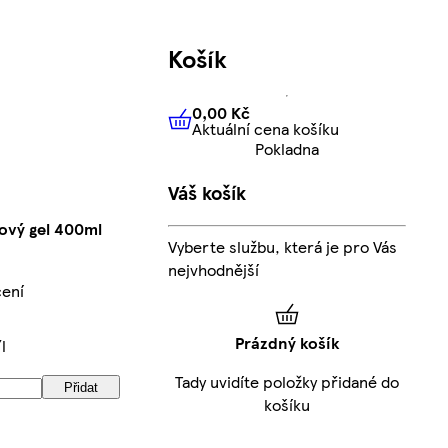
Košík
0,00 Kč
Aktuální cena košíku
0,00 Kč
Aktuální cena košíku
Pokladna
Váš košík
hový gel 400ml
Vyberte službu, která je pro Vás
nejvhodnější
cení
Prázdný košík
l
Tady uvidíte položky přidané do
Přidat
košíku