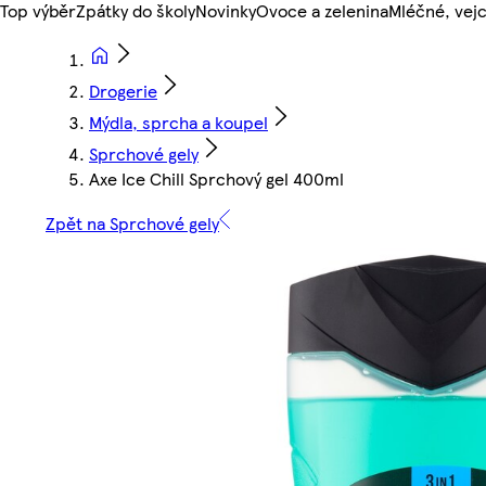
Top výběr
Zpátky do školy
Novinky
Ovoce a zelenina
Mléčné, vejc
Drogerie
Mýdla, sprcha a koupel
Sprchové gely
Axe Ice Chill Sprchový gel 400ml
Zpět na Sprchové gely