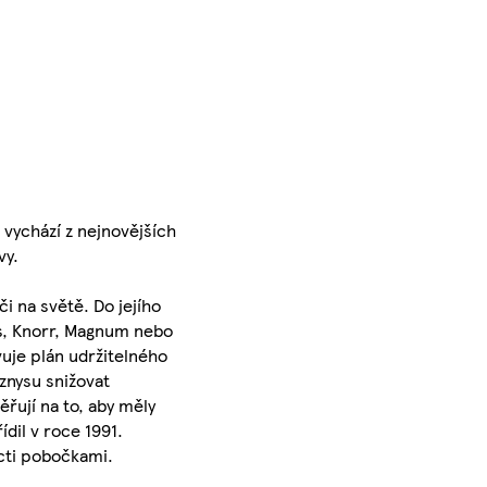
vychází z nejnovějších
vy.
i na světě. Do jejího
's, Knorr, Magnum nebo
uje plán udržitelného
yznysu snižovat
řují na to, aby měly
dil v roce 1991.
ácti pobočkami.