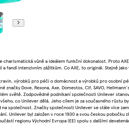
 charismatická vůně a ideálem funkční dokonalost. Proto AXE 
í a fandí intenzivním zážitkům. Co AXE, to originál. Stejně jako 
travin, výrobků pro péči o domácnost a výrobků pro osobní péč
bené značky Dove, Rexona, Axe, Domestos, Cif, SAVO, Hellmann
elém světě. Zodpovědné podnikaní společnosti Unilever stanov
i všeho, co Unilever dělá. Jeho cílem je za současného růstu b
 na společnost. Značky společnosti Unilever se stále více zamě
. Unilever byl založen v roce 1930 a svou českou pobočku zří
 součástí regionu Východní Evropa (EE) spolu s dalšími devaten