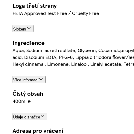
Loga třetí strany
PETA Approved Test Free / Cruelty Free
Složení
Ingredience
Aqua, Sodium laureth sulfate, Glycerin, Cocamidopropyl 
acid, Disodium EDTA, PPG-6, Lippia citriodora flower/lea
Hexyl cinnamal, Limonene, Linalool, Linalyl acetate, Te
Více informací
Čistý obsah
400ml ℮
Údaje o značce
Adresa pro vrácení