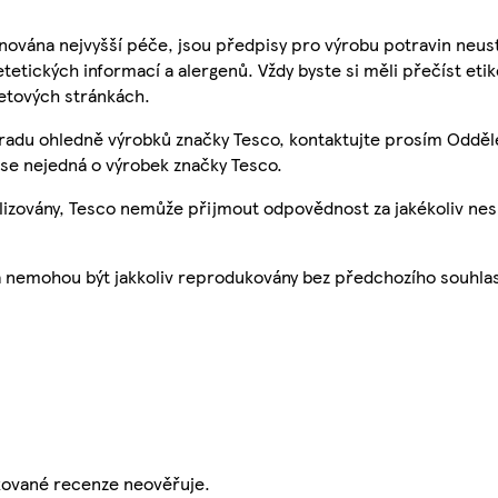
nována nejvyšší péče, jsou předpisy pro výrobu potravin neust
etetických informací a alergenů. Vždy byste si měli přečíst eti
etových stránkách.
 radu ohledně výrobků značky Tesco, kontaktujte prosím Odděl
se nejedná o výrobek značky Tesco.
ualizovány, Tesco nemůže přijmout odpovědnost za jakékoliv ne
a nemohou být jakkoliv reprodukovány bez předchozího souhla
ikované recenze neověřuje.