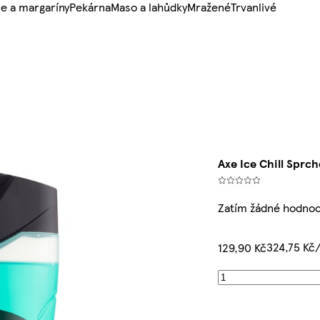
e a margaríny
Pekárna
Maso a lahůdky
Mražené
Trvanlivé
Axe Ice Chill Sprc
Zatím žádné hodno
324,75 Kč/
129,90 Kč