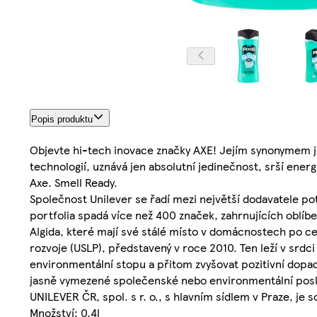
Popis produktu
Objevte hi-tech inovace značky AXE! Jejím synonymem je
technologií, uznává jen absolutní jedinečnost, srší energi
Axe. Smell Ready.
Společnost Unilever se řadí mezi největší dodavatele po
portfolia spadá více než 400 značek, zahrnujících oblí
Algida, které mají své stálé místo v domácnostech po c
rozvoje (USLP), představený v roce 2010. Ten leží v srdc
environmentální stopu a přitom zvyšovat pozitivní dopad
jasně vymezené společenské nebo environmentální poslání
UNILEVER ČR, spol. s r. o., s hlavním sídlem v Praze, je
Množství: 0.4l