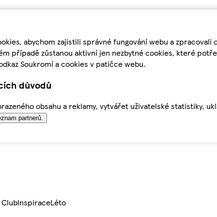
kies, abychom zajistili správné fungování webu a zpracovali 
ém případě zůstanou aktivní jen nezbytné cookies, které pot
odkaz Soukromí a cookies v patičce webu.
ících důvodů
azeného obsahu a reklamy, vytvářet uživatelské statistiky, uk
znam partnerů.
 Club
Inspirace
Léto