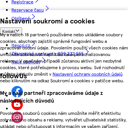
Registrace
Rezervace času
Oblíbené
Nastavení soukromí a cookies
Kontakt
My a našich 18 partnerů používáme nebo ukládáme soubory
cookies, abychom zajistili správné fungování webu a
itesco.cz
zpracovali osobní údaje. Povolením použití všech cookies nám
Zákaznické centrum - 800 222 555
umožníte zobrazovat například také personalizovanou
reklamu. V opačném případě zůstanou aktivní jen nezbytné
Naše obchody
cookies, které potřebujeme k provozu webu. Své rozhodnutí
můžete kdykoliv změnit v
Nastavení ochrany osobních údajů
followUs
nebo kliknutím na odkaz Soukromí a cookies v patičce webu.
My a naši partneři zpracováváme údaje z
následujících důvodů
Povolením souborů cookies nám umožníte měřit efektivitu
zobrazeného obsahu a reklamy, vytvářet uživatelské statistiky,
ukládat nebo přistupovat k informacím ve vašem zařízení,