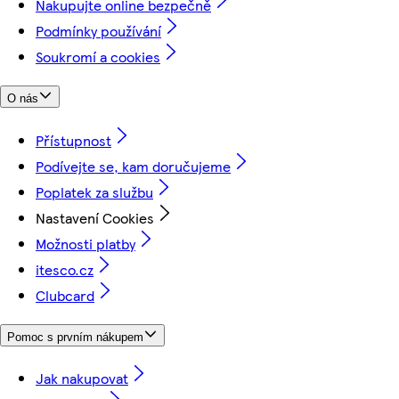
Nakupujte online bezpečně
Podmínky používání
Soukromí a cookies
O nás
Přístupnost
Podívejte se, kam doručujeme
Poplatek za službu
Nastavení Cookies
Možnosti platby
itesco.cz
Clubcard
Pomoc s prvním nákupem
Jak nakupovat