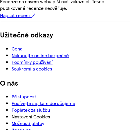
Recenze na našem webu píší naši zákazníci. Tesco
publikované recenze neověřuje.
Napsat recenzi
Užitečné odkazy
Cena
Nakupujte online bezpečně
Podmínky používání
Soukromí a cookies
O nás
Přístupnost
Podívejte se, kam doručujeme
Poplatek za službu
Nastavení Cookies
Možnosti platby
itesco.cz