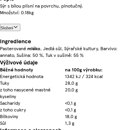
Sýr s bílou plísní na povrchu, plnotučný.
Množství: 0.18kg
Složení
Ingredience
Pasterované
mléko
, Jedlá sůl, Sýrařské kultury, Barvivo:
annato, Sušina: 50 %, Tuk v sušině: 55 %
Výživové údaje
Běžné hodnoty
na 100g výrobku:
Energetická hodnota
1342 kJ / 324 kcal
Tuky
28,0 g
z toho nasycené mastné
20,0 g
kyseliny
Sacharidy
<0,1 g
z toho cukry
<0,1 g
Bílkoviny
18,0 g
Sůl
1,3 g