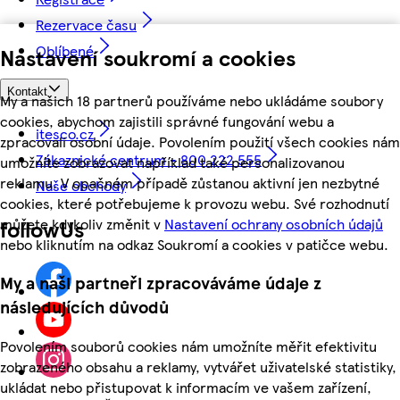
Rezervace času
Oblíbené
Nastavení soukromí a cookies
Kontakt
My a našich 18 partnerů používáme nebo ukládáme soubory
cookies, abychom zajistili správné fungování webu a
itesco.cz
zpracovali osobní údaje. Povolením použití všech cookies nám
Zákaznické centrum - 800 222 555
umožníte zobrazovat například také personalizovanou
reklamu. V opačném případě zůstanou aktivní jen nezbytné
Naše obchody
cookies, které potřebujeme k provozu webu. Své rozhodnutí
můžete kdykoliv změnit v
Nastavení ochrany osobních údajů
followUs
nebo kliknutím na odkaz Soukromí a cookies v patičce webu.
My a naši partneři zpracováváme údaje z
následujících důvodů
Povolením souborů cookies nám umožníte měřit efektivitu
zobrazeného obsahu a reklamy, vytvářet uživatelské statistiky,
ukládat nebo přistupovat k informacím ve vašem zařízení,