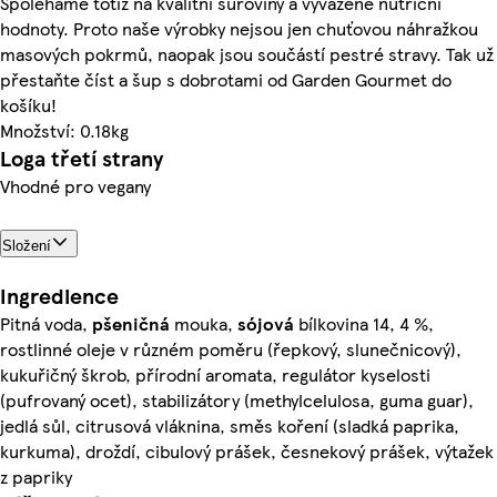
Spoléháme totiž na kvalitní suroviny a vyvážené nutriční
hodnoty. Proto naše výrobky nejsou jen chuťovou náhražkou
masových pokrmů, naopak jsou součástí pestré stravy. Tak už
přestaňte číst a šup s dobrotami od Garden Gourmet do
košíku!
Množství: 0.18kg
Loga třetí strany
Vhodné pro vegany
Složení
Ingredience
Pitná voda,
pšeničná
mouka,
sójová
bílkovina 14, 4 %,
rostlinné oleje v různém poměru (řepkový, slunečnicový),
kukuřičný škrob, přírodní aromata, regulátor kyselosti
(pufrovaný ocet), stabilizátory (methylcelulosa, guma guar),
jedlá sůl, citrusová vláknina, směs koření (sladká paprika,
kurkuma), droždí, cibulový prášek, česnekový prášek, výtažek
z papriky