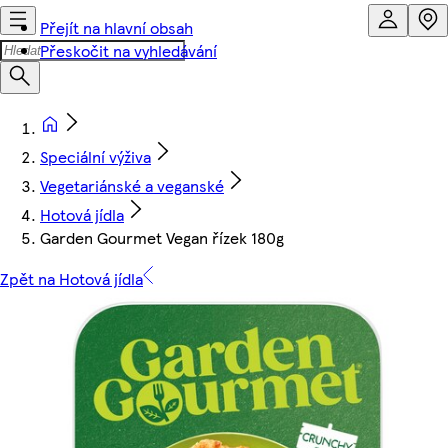
Přejít na hlavní obsah
Přeskočit na vyhledávání
Speciální výživa
Vegetariánské a veganské
Hotová jídla
Garden Gourmet Vegan řízek 180g
Zpět na Hotová jídla