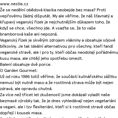
www.nestle.cz
Že se nedělní obědová klasika neobejde bez masa? Proti
vepřovému žádný dišputát. My ale věříme, že náš šťavnatý a
křupavý veganský řízek je nejchutnějším důkazem toho, že
když se chce, všechno jde. A vsaďte se, že to vaše
bramborová kaše ani nepozná.
Veganský řízek je skvělým zdrojem vlákniny a obsahuje sójové
bílkoviny. Je tak ideální alternativou pro všechny, kteří fandí
veganské stravě, ale i pro ty, kteří občas neodolají pořádnému
kusu masa, ale chtějí jeho spotřebu omezit.
Balení obsahuje dvě porce.
O Garden Gourmet:
Už od roku 1986 totiž věříme, že součástí kulinářského zážitku
nemusí být nutně maso a že rostlinná strava může být nejen
zdravá, ale opravdu chutná.
Za více než třicet let zkušeností jsme dokázali vyladit naše
bezmasé výrobky tak, že je dnes vyhledávají nejen vegetariáni
a vegani, ale i tzv flexiteriáni, kteří si k rostlinné stravě občas
dopřejí i kousek masa.