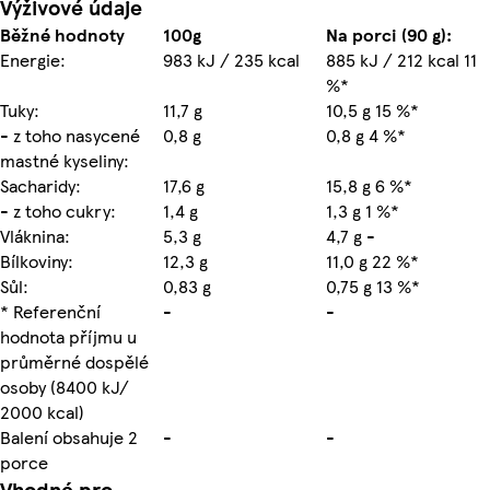
Výživové údaje
Běžné hodnoty
100g
Na porci (90 g):
Energie:
983 kJ / 235 kcal
885 kJ / 212 kcal 11
%*
Tuky:
11,7 g
10,5 g 15 %*
- z toho nasycené
0,8 g
0,8 g 4 %*
mastné kyseliny:
Sacharidy:
17,6 g
15,8 g 6 %*
- z toho cukry:
1,4 g
1,3 g 1 %*
Vláknina:
5,3 g
4,7 g -
Bílkoviny:
12,3 g
11,0 g 22 %*
Sůl:
0,83 g
0,75 g 13 %*
* Referenční
-
-
hodnota příjmu u
průměrné dospělé
osoby (8400 kJ/
2000 kcal)
Balení obsahuje 2
-
-
porce
Vhodné pro