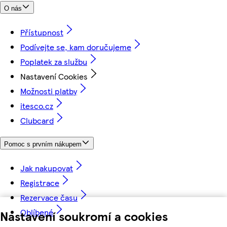
O nás
Přístupnost
Podívejte se, kam doručujeme
Poplatek za službu
Nastavení Cookies
Možnosti platby
itesco.cz
Clubcard
Pomoc s prvním nákupem
Jak nakupovat
Registrace
Rezervace času
Oblíbené
Nastavení soukromí a cookies