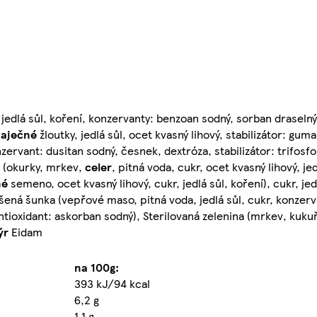
 jedlá sůl, koření, konzervanty: benzoan sodný, sorban draselný)
vaječné
žloutky, jedlá sůl, ocet kvasný lihový, stabilizátor: gum
zervant: dusitan sodný, česnek, dextróza, stabilizátor: trifosf
a (okurky, mrkev,
celer
, pitná voda, cukr, ocet kvasný lihový, jed
né
semeno, ocet kvasný lihový, cukr, jedlá sůl, koření), cukr, je
šená šunka (vepřové maso, pitná voda, jedlá sůl, cukr, konzerv
antioxidant: askorban sodný), Sterilovaná zelenina (mrkev, kuku
ýr
Eidam
na 100g:
393 kJ/94 kcal
6,2 g
1,1 g