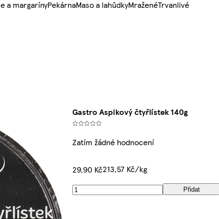
e a margaríny
Pekárna
Maso a lahůdky
Mražené
Trvanlivé
Gastro Aspikový čtyřlístek 140g
Zatím žádné hodnocení
213,57 Kč/kg
29,90 Kč
Přidat