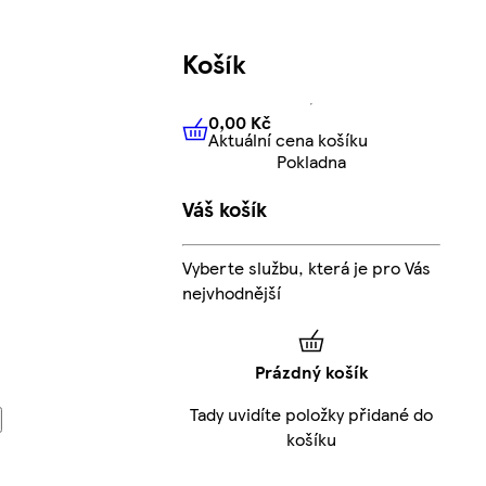
Košík
0,00 Kč
Aktuální cena košíku
0,00 Kč
Aktuální cena košíku
Pokladna
Váš košík
Vyberte službu, která je pro Vás
nejvhodnější
Prázdný košík
Tady uvidíte položky přidané do
košíku