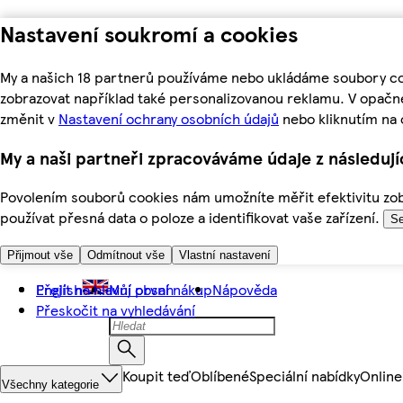
Nastavení soukromí a cookies
My a našich 18 partnerů používáme nebo ukládáme soubory coo
zobrazovat například také personalizovanou reklamu. V opačn
změnit v
Nastavení ochrany osobních údajů
nebo kliknutím na 
My a naši partneři zpracováváme údaje z následuj
Povolením souborů cookies nám umožníte měřit efektivitu zobr
používat přesná data o poloze a identifikovat vaše zařízení.
Se
Přijmout vše
Odmítnout vše
Vlastní nastavení
Přejít na hlavní obsah
English
Můj první nákup
Nápověda
Přeskočit na vyhledávání
Koupit teď
Oblíbené
Speciální nabídky
Online
Všechny kategorie