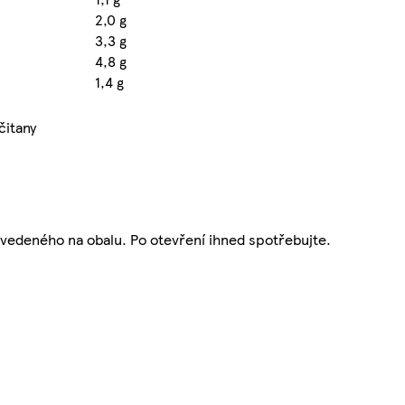
2,0 g
3,3 g
4,8 g
1,4 g
čitany
 uvedeného na obalu. Po otevření ihned spotřebujte.