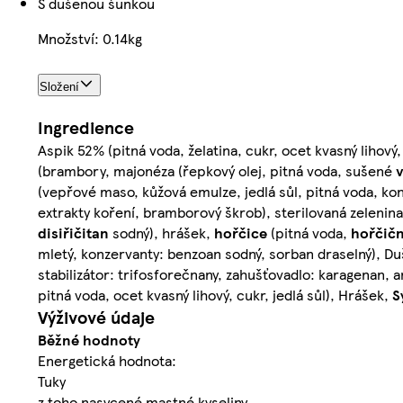
S dušenou šunkou
Množství: 0.14kg
Složení
Ingredience
Aspik 52% (pitná voda, želatina, cukr, ocet kvasný lihový,
(brambory, majonéza (řepkový olej, pitná voda, sušené
(vepřové maso, kůžová emulze, jedlá sůl, pitná voda, kon
extrakty koření, bramborový škrob), sterilovaná zelenin
disiřičitan
sodný), hrášek,
hořčice
(pitná voda,
hořčič
mletý, konzervanty: benzoan sodný, sorban draselný), Du
stabilizátor: trifosforečnany, zahušťovadlo: karagenan, 
pitná voda, ocet kvasný lihový, cukr, jedlá sůl), Hrášek,
S
Výživové údaje
Běžné hodnoty
Energetická hodnota:
Tuky
z toho nasycené mastné kyseliny