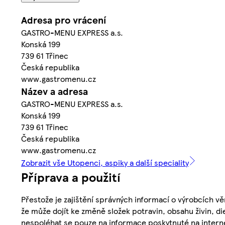
Adresa pro vrácení
GASTRO-MENU EXPRESS a.s.
Konská 199
739 61 Třinec
Česká republika
www.gastromenu.cz
Název a adresa
GASTRO-MENU EXPRESS a.s.
Konská 199
739 61 Třinec
Česká republika
www.gastromenu.cz
Zobrazit vše Utopenci, aspiky a další speciality
Příprava a použití
Přestože je zajištění správných informací o výrobcích vě
že může dojít ke změně složek potravin, obsahu živin, di
nespoléhat se pouze na informace poskytnuté na intern