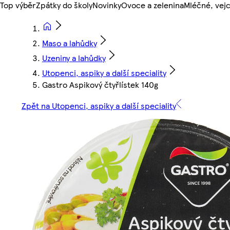
Top výběr
Zpátky do školy
Novinky
Ovoce a zelenina
Mléčné, vejc
Maso a lahůdky
Uzeniny a lahůdky
Utopenci, aspiky a další speciality
Gastro Aspikový čtyřlístek 140g
Zpět na Utopenci, aspiky a další speciality