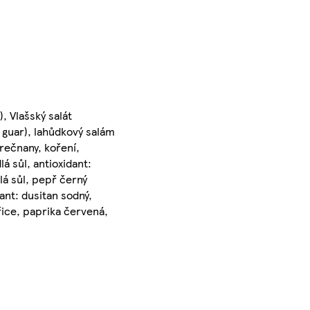
, Vlašský salát
a guar), lahůdkový salám
orečnany, koření,
lá sůl, antioxidant:
dlá sůl, pepř černý
ant: dusitan sodný,
řice, paprika červená,