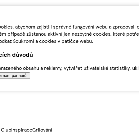
kies, abychom zajistili správné fungování webu a zpracovali 
ém případě zůstanou aktivní jen nezbytné cookies, které pot
odkaz Soukromí a cookies v patičce webu.
ících důvodů
azeného obsahu a reklamy, vytvářet uživatelské statistiky, uk
znam partnerů.
 Club
Inspirace
Grilování