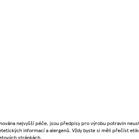
nována nejvyšší péče, jsou předpisy pro výrobu potravin neust
etetických informací a alergenů. Vždy byste si měli přečíst eti
etových stránkách.