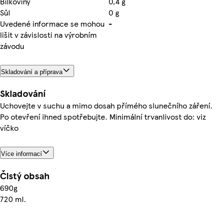
Bílkoviny
0,4 g
Sůl
0 g
Uvedené informace se mohou
-
lišit v závislosti na výrobním
závodu
Skladování a příprava
Skladování
Uchovejte v suchu a mimo dosah přímého slunečního záření.
Po otevření ihned spotřebujte. Minimální trvanlivost do: viz
víčko
Více informací
Čistý obsah
690g
720 ml.