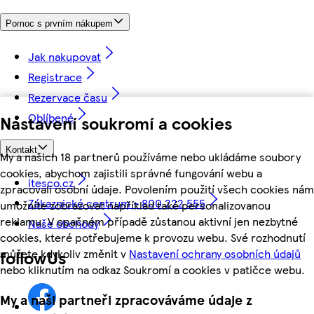
Pomoc s prvním nákupem
Jak nakupovat
Registrace
Rezervace času
Oblíbené
Nastavení soukromí a cookies
Kontakt
My a našich 18 partnerů používáme nebo ukládáme soubory
cookies, abychom zajistili správné fungování webu a
itesco.cz
zpracovali osobní údaje. Povolením použití všech cookies nám
Zákaznické centrum - 800 222 555
umožníte zobrazovat například také personalizovanou
reklamu. V opačném případě zůstanou aktivní jen nezbytné
Naše obchody
cookies, které potřebujeme k provozu webu. Své rozhodnutí
můžete kdykoliv změnit v
Nastavení ochrany osobních údajů
followUs
nebo kliknutím na odkaz Soukromí a cookies v patičce webu.
My a naši partneři zpracováváme údaje z