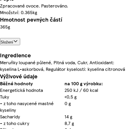
Zpracované ovoce. Pasterováno.
Množství: 0.365kg
Hmotnost pevných částí
365g
Složení
Ingredience
Meruňky loupané půlené, Pitná voda, Cukr, Antioxidant:
kyselina L-askorbová, Regulátor kyselosti: kyselina citronová
Výživové údaje
Běžné hodnoty
na 100 g výrobku:
Energetická hodnota
250 kJ / 60 kcal
Tuky
<0,5 g
- z toho nasycené mastné
0 g
kyseliny
Sacharidy
14 g
- z toho cukry
8,7 g