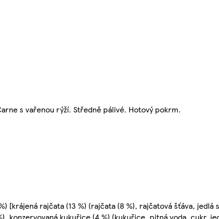
rne s vařenou rýží. Středně pálivé. Hotový pokrm.
krájená rajčata (13 %) (rajčata (8 %), rajčatová šťáva, jedlá s
%), konzervovaná kukuřice (4 %) (kukuřice, pitná voda, cukr, je