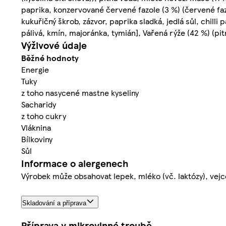
paprika, konzervované červené fazole (3 %) (červené fazol
kukuřičný škrob, zázvor, paprika sladká, jedlá sůl, chilli p
pálivá, kmín, majoránka, tymián], Vařená rýže (42 %) (pitn
Výživové údaje
Běžné hodnoty
Energie
Tuky
z toho nasycené mastne kyseliny
Sacharidy
z toho cukry
Vláknina
Bílkoviny
Sůl
Informace o alergenech
Výrobek může obsahovat lepek, mléko (vč. laktózy), vejce,
Skladování a příprava
Příprava v mikrovlnné troubě