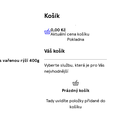
Košík
0,00 Kč
Aktuální cena košíku
0,00 Kč
Aktuální cena košíku
Pokladna
Váš košík
s vařenou rýží 400g
Vyberte službu, která je pro Vás
nejvhodnější
Prázdný košík
Tady uvidíte položky přidané do
košíku