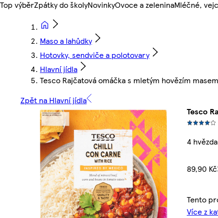
Top výběr
Zpátky do školy
Novinky
Ovoce a zelenina
Mléčné, vejc
Maso a lahůdky
Hotovky, sendviče a polotovary
Hlavní jídla
Tesco Rajčatová omáčka s mletým hovězím masem c
Zpět na Hlavní jídla
Tesco R
4 hvězda
89,90 Kč
Tento pr
Více z ka