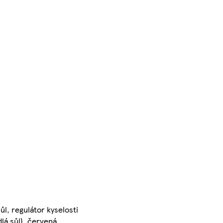
ůl, regulátor kyselosti
dlá sůl), červená