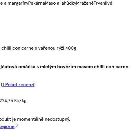
e a margaríny
Pekárna
Maso a lahůdky
Mražené
Trvanlivé
hilli con carne s vařenou rýží 400g
ajčatová omáčka s mletým hovězím masem chilli con carne 
(
1 Počet recenzí
)
224,75 Kč/kg
odukt je momentálně nedostupný.
tegorie