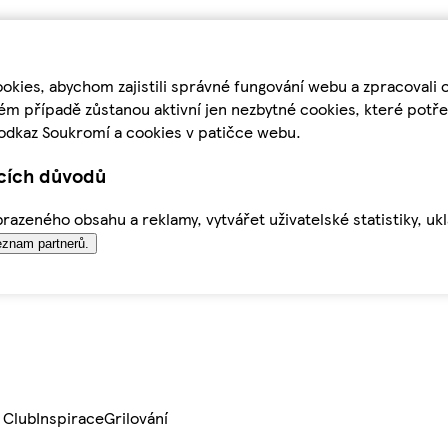
kies, abychom zajistili správné fungování webu a zpracovali 
ém případě zůstanou aktivní jen nezbytné cookies, které pot
odkaz Soukromí a cookies v patičce webu.
ících důvodů
azeného obsahu a reklamy, vytvářet uživatelské statistiky, uk
znam partnerů.
 Club
Inspirace
Grilování