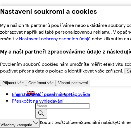
Nastavení soukromí a cookies
My a našich 18 partnerů používáme nebo ukládáme soubory coo
zobrazovat například také personalizovanou reklamu. V opačn
změnit v
Nastavení ochrany osobních údajů
nebo kliknutím na 
My a naši partneři zpracováváme údaje z následuj
Povolením souborů cookies nám umožníte měřit efektivitu zobr
používat přesná data o poloze a identifikovat vaše zařízení.
Se
Přijmout vše
Odmítnout vše
Vlastní nastavení
Přejít na hlavní obsah
English
Můj první nákup
Nápověda
Přeskočit na vyhledávání
Koupit teď
Oblíbené
Speciální nabídky
Online
Všechny kategorie