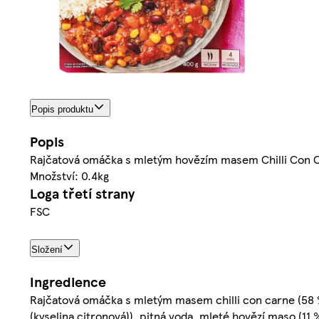
Popis produktu
Popis
Rajčatová omáčka s mletým hovězím masem Chilli Con Ca
Množství: 0.4kg
Loga třetí strany
FSC
Složení
Ingredience
Rajčatová omáčka s mletým masem chilli con carne (58 %) [
(kyselina citronová)), pitná voda, mleté hovězí maso (11 