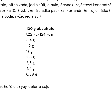
e, pitná voda, jedlá sůl), cibule, česnek, rajčatový koncentrát
aprika (0, 3 %), uzená sladká paprika, koriandr, želírující látka 
á voda, rýže, jedlá sůl)
100 g obsahuje
522 kJ/124 kcal
3,4 g
1,2 g
18 g
2,8 g
2,5 g
4,4 g
0,88 g
 hořčici, ryby, celer a sóju.