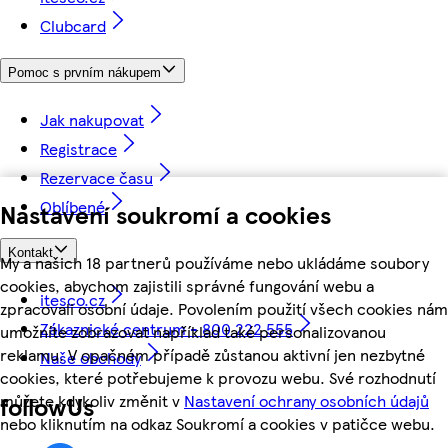
Clubcard
Pomoc s prvním nákupem
Jak nakupovat
Registrace
Rezervace času
Oblíbené
Nastavení soukromí a cookies
Kontakt
My a našich 18 partnerů používáme nebo ukládáme soubory
cookies, abychom zajistili správné fungování webu a
itesco.cz
zpracovali osobní údaje. Povolením použití všech cookies nám
Zákaznické centrum - 800 222 555
umožníte zobrazovat například také personalizovanou
reklamu. V opačném případě zůstanou aktivní jen nezbytné
Naše obchody
cookies, které potřebujeme k provozu webu. Své rozhodnutí
můžete kdykoliv změnit v
Nastavení ochrany osobních údajů
followUs
nebo kliknutím na odkaz Soukromí a cookies v patičce webu.