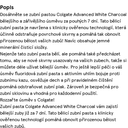
Popis
Dosáhněte se zubní pastou Colgate Advanced White Charcoal
bělejšího a zářivějšího úsměvu za pouhých 7 dní. Tato bělicí
zubní pasta je navržena s klinicky ověřenou technologií, která
účinně odstraňuje povrchové skvrny a pomáhá tak obnovit
přirozenou bělost vašich zubů! Navíc obsahuje jemné
minerální čisticí složky.
Nejenže tato zubní pasta bělí, ale pomáhá také předcházet
tomu, aby se nové skvrny usazovaly na vašich zubech, takže si
můžete déle užívat bělejší úsměv. Pro ještě lepší péči o váš
úsměv fluoridová zubní pasta s aktivním uhlím bojuje proti
zubnímu kazu, osvěžuje dech a při pravidelném čištění
pomáhá odstraňovat zubní plak. Zároveň je bezpečná pro
zubní sklovinu a vhodná pro každodenní použití.
Rozzařte úsměv s Colgate!
Zubní pasta Colgate Advanced White Charcoal vám zajistí
bělejší zuby již za 7 dní. Tato bělicí zubní pasta s klinicky
ověřenou technologií pomáhá obnovit přirozenou bělost
vašich zubů.