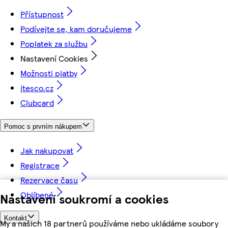
Přístupnost
Podívejte se, kam doručujeme
Poplatek za službu
Nastavení Cookies
Možnosti platby
itesco.cz
Clubcard
Pomoc s prvním nákupem
Jak nakupovat
Registrace
Rezervace času
Oblíbené
Nastavení soukromí a cookies
Kontakt
My a našich 18 partnerů používáme nebo ukládáme soubory