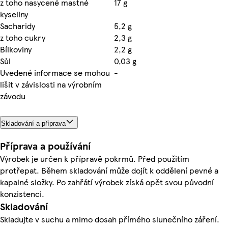
z toho nasycené mastné
17 g
kyseliny
Sacharidy
5,2 g
z toho cukry
2,3 g
Bílkoviny
2,2 g
Sůl
0,03 g
Uvedené informace se mohou
-
lišit v závislosti na výrobním
závodu
Skladování a příprava
Příprava a používání
Výrobek je určen k přípravě pokrmů. Před použitím
protřepat. Během skladování může dojít k oddělení pevné a
kapalné složky. Po zahřátí výrobek získá opět svou původní
konzistenci.
Skladování
Skladujte v suchu a mimo dosah přímého slunečního záření.