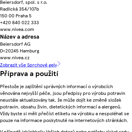
Beiersdorf, spol. s r.o.
Radlická 354/107b
150 00 Praha 5
+420 840 022 333
www.nivea.com
Název a adresa
Beiersdorf AG
D-20245 Hamburg
www.nivea.cz
Zobrazit vše Sprchové gely
Příprava a použití
Přestože je zajištění správných informací o výrobcích
věnována nejvyšší péče, jsou předpisy pro výrobu potravin
neustále aktualizovány tak, že může dojít ke změně složek
potravin, obsahu živin, dietetických informací a alergenů.
Vždy byste si měli přečíst etiketu na výrobku a nespoléhat se
pouze na informace poskytnuté na internetových stránkách.
V případě jakýchkoliv Vašich dotazů nebo potřeby získat radu