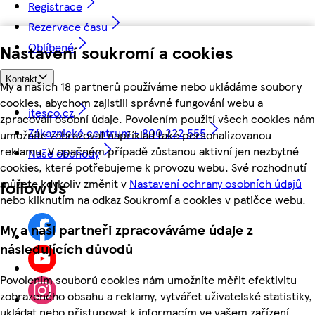
Registrace
Rezervace času
Oblíbené
Nastavení soukromí a cookies
Kontakt
My a našich 18 partnerů používáme nebo ukládáme soubory
cookies, abychom zajistili správné fungování webu a
itesco.cz
zpracovali osobní údaje. Povolením použití všech cookies nám
Zákaznické centrum - 800 222 555
umožníte zobrazovat například také personalizovanou
reklamu. V opačném případě zůstanou aktivní jen nezbytné
Naše obchody
cookies, které potřebujeme k provozu webu. Své rozhodnutí
můžete kdykoliv změnit v
Nastavení ochrany osobních údajů
followUs
nebo kliknutím na odkaz Soukromí a cookies v patičce webu.
My a naši partneři zpracováváme údaje z
následujících důvodů
Povolením souborů cookies nám umožníte měřit efektivitu
zobrazeného obsahu a reklamy, vytvářet uživatelské statistiky,
ukládat nebo přistupovat k informacím ve vašem zařízení,