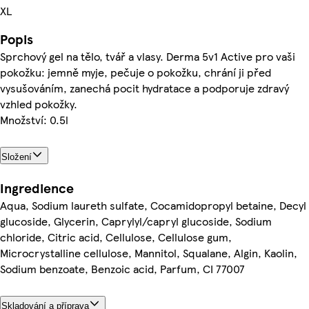
XL
Popis
Sprchový gel na tělo, tvář a vlasy. Derma 5v1 Active pro vaši
pokožku: jemně myje, pečuje o pokožku, chrání ji před
vysušováním, zanechá pocit hydratace a podporuje zdravý
vzhled pokožky.
Množství: 0.5l
Složení
Ingredience
Aqua, Sodium laureth sulfate, Cocamidopropyl betaine, Decyl
glucoside, Glycerin, Caprylyl/capryl glucoside, Sodium
chloride, Citric acid, Cellulose, Cellulose gum,
Microcrystalline cellulose, Mannitol, Squalane, Algin, Kaolin,
Sodium benzoate, Benzoic acid, Parfum, CI 77007
Skladování a příprava