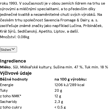
roku 1993. V současnosti je v obou zemích lídrem na trhu se
sýrovými a mléčnými specialitami, a to především díky
jedinečné kvalitě a nezaměnitelné chuti svých výrobků. Na
českém trhu společnost Savencia Fromage & Dairy, a. s.
zastřešuje známé značky jako například Lučina, Pribináček,
Král Sýrů, Sedlčanský, Apetito, Liptov, a další.
Množství: 0.08kg
Složení
Ingredience
Mléko
, Sůl, Mlékařské kultury, Sušina min. 47 %, Tuk min. 18 %
Výživové údaje
Běžné hodnoty
na 100 g výrobku:
Energie
1206 kJ/289 kcal
Tuky
20 g
z toho NMK*
12 g
Sacharidy
2,3 g
z toho cukry
< 0,5 g