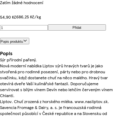
Zatím žádné hodnocení
686,25 Kč/kg
54,90 Kč
Přidat
Popis produktu
Popis
Sýr přírodní pařený.
Nová moderní nabídka Liptov sýrů hravých tvarů je jako
stvořená pro rodinné posezení, párty nebo pro drobnou
svačinku, když dostanete chuť na něco malého. Hravý tvar
otevírá dveře Vaší kulinářské fantazii. Doporučujeme
servírovat s bílým vínem Devín nebo lehčím červeným vínem
Chianti.
Liptov. Chuť zrozená z horského mléka. www.nasliptov.sk.
Savencia Fromage & Dairy, a. s. je francouzská rodinná
společnost působící v České republice a na Slovensku od