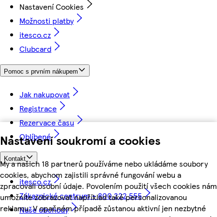
Nastavení Cookies
Možnosti platby
itesco.cz
Clubcard
Pomoc s prvním nákupem
Jak nakupovat
Registrace
Rezervace času
Oblíbené
Nastavení soukromí a cookies
Kontakt
My a našich 18 partnerů používáme nebo ukládáme soubory
cookies, abychom zajistili správné fungování webu a
itesco.cz
zpracovali osobní údaje. Povolením použití všech cookies nám
Zákaznické centrum - 800 222 555
umožníte zobrazovat například také personalizovanou
reklamu. V opačném případě zůstanou aktivní jen nezbytné
Naše obchody