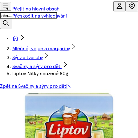
Přejít na hlavní obsah
Přeskočit na vyhledávání
Mléčné, vejce a margaríny
Sýry a tvarohy
Svačiny a sýry pro děti
Liptov Nitky neuzené 80g
Zpět na Svačiny a sýry pro děti