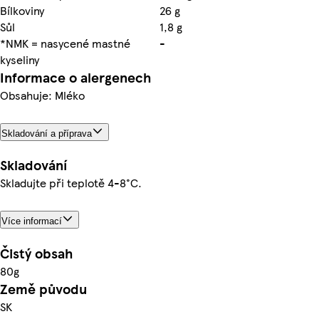
Bílkoviny
26 g
Sůl
1,8 g
*NMK = nasycené mastné
-
kyseliny
Informace o alergenech
Obsahuje: Mléko
Skladování a příprava
Skladování
Skladujte při teplotě 4-8°C.
Více informací
Čistý obsah
80g
Země původu
SK