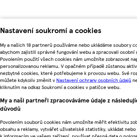
Nastavení soukromí a cookies
My a našich 18 partnerů používáme nebo ukládáme soubory co
abychom zajistili správné fungování webu a zpracovali osobní 
Povolením použití všech cookies nám umožníte zobrazovat nap
personalizovanou reklamu. V opačném případě zůstanou aktiv
nezbytné cookies, které potřebujeme k provozu webu. Své ro
můžete kdykoliv změnit v
Nastavení ochrany osobních údajů
n
kliknutím na odkaz Soukromí a cookies v patičce webu.
My a naši partneři zpracováváme údaje z následují
důvodů
Povolením souborů cookies nám umožníte měřit efektivitu z
obsahu a reklamy, vytvářet uživatelské statistiky, ukládat nebo
k informacím ve vašem zařízení, používat přesná data o poloz