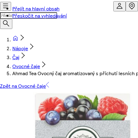
Přejít na hlavní obsah
Přeskočit na vyhledávání
Nápoje
Čaj
Ovocné čaje
Ahmad Tea Ovocný čaj aromatizovaný s příchutí lesních p
Zpět na Ovocné čaje