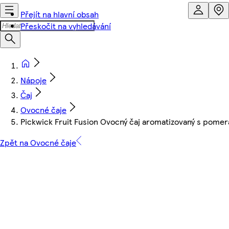
Přejít na hlavní obsah
Přeskočit na vyhledávání
Nápoje
Čaj
Ovocné čaje
Pickwick Fruit Fusion Ovocný čaj aromatizovaný s pome
Zpět na Ovocné čaje