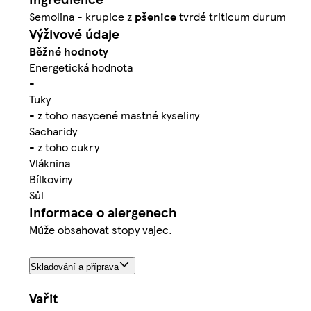
Semolina - krupice z
pšenice
tvrdé triticum durum
Výživové údaje
Běžné hodnoty
Energetická hodnota
-
Tuky
- z toho nasycené mastné kyseliny
Sacharidy
- z toho cukry
Vláknina
Bílkoviny
Sůl
Informace o alergenech
Může obsahovat stopy vajec.
Skladování a příprava
Vařit