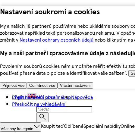
Nastavení soukromí a cookies
My a našich 18 partnerů používáme nebo ukládáme soubory coo
zobrazovat například také personalizovanou reklamu. V opačn
změnit v
Nastavení ochrany osobních údajů
nebo kliknutím na 
My a naši partneři zpracováváme údaje z následuj
Povolením souborů cookies nám umožníte měřit efektivitu zobr
používat přesná data o poloze a identifikovat vaše zařízení.
Se
Přijmout vše
Odmítnout vše
Vlastní nastavení
Přejít na hlavní obsah
English
Můj první nákup
Nápověda
Přeskočit na vyhledávání
Koupit teď
Oblíbené
Speciální nabídky
Online
Všechny kategorie