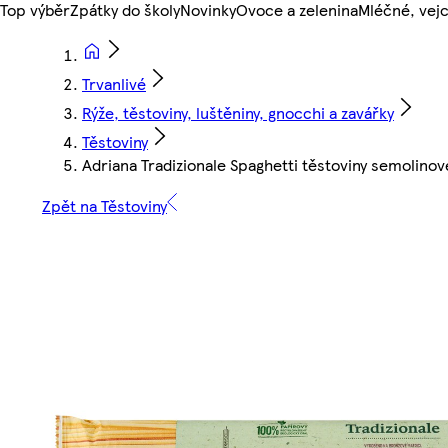
Top výběr
Zpátky do školy
Novinky
Ovoce a zelenina
Mléčné, vejc
Trvanlivé
Rýže, těstoviny, luštěniny, gnocchi a zavářky
Těstoviny
Adriana Tradizionale Spaghetti těstoviny semolino
Zpět na Těstoviny