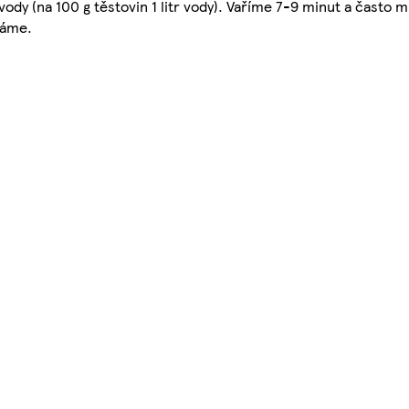
vody (na 100 g těstovin 1 litr vody). Vaříme 7-9 minut a často
váme.