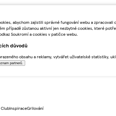
kies, abychom zajistili správné fungování webu a zpracovali 
ém případě zůstanou aktivní jen nezbytné cookies, které pot
odkaz Soukromí a cookies v patičce webu.
ících důvodů
azeného obsahu a reklamy, vytvářet uživatelské statistiky, uk
znam partnerů.
 Club
Inspirace
Grilování