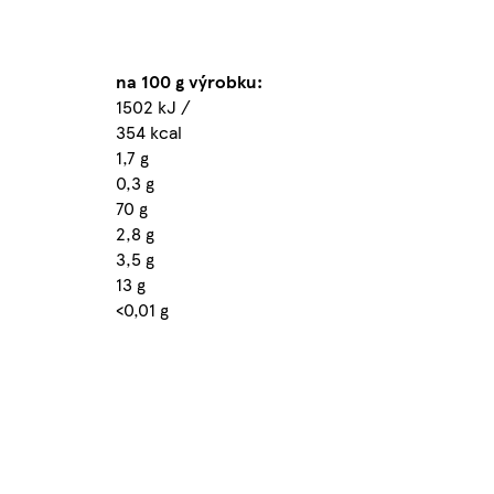
na 100 g výrobku:
1502 kJ /
354 kcal
1,7 g
0,3 g
70 g
2,8 g
3,5 g
13 g
<0,01 g