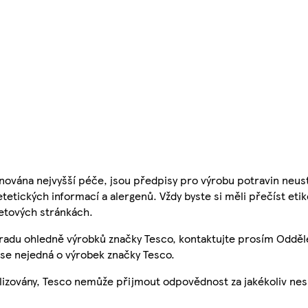
nována nejvyšší péče, jsou předpisy pro výrobu potravin neust
etetických informací a alergenů. Vždy byste si měli přečíst eti
etových stránkách.
 radu ohledně výrobků značky Tesco, kontaktujte prosím Odděl
se nejedná o výrobek značky Tesco.
ualizovány, Tesco nemůže přijmout odpovědnost za jakékoliv ne