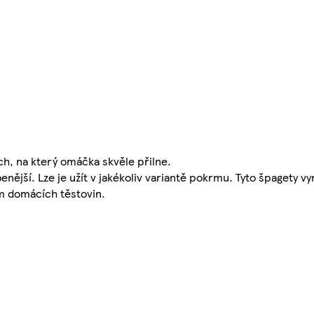
rch, na který omáčka skvěle přilne.
benější. Lze je užít v jakékoliv variantě pokrmu. Tyto špagety 
m domácích těstovin.