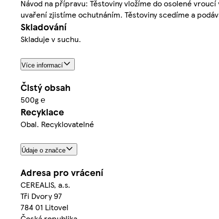
Návod na přípravu: Těstoviny vložíme do osolené vroucí 
uvaření zjistíme ochutnáním. Těstoviny scedíme a podá
Skladování
Skladuje v suchu.
Více informací
Čistý obsah
500g ℮
Recyklace
Obal. Recyklovatelné
Údaje o značce
Adresa pro vrácení
CEREALIS, a.s.
Tři Dvory 97
784 01 Litovel
Česká republika