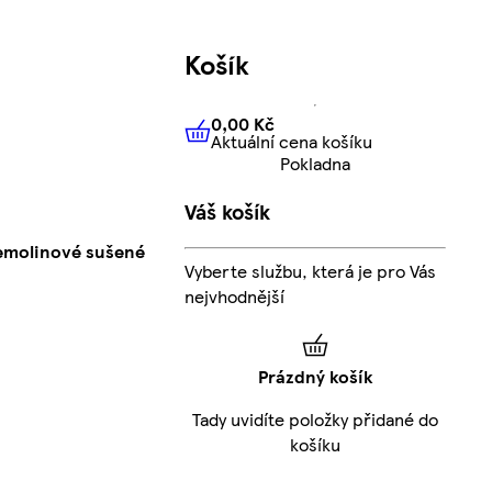
Košík
0,00 Kč
Aktuální cena košíku
0,00 Kč
Aktuální cena košíku
Pokladna
Váš košík
semolinové sušené
Vyberte službu, která je pro Vás
nejvhodnější
Prázdný košík
Tady uvidíte položky přidané do
košíku