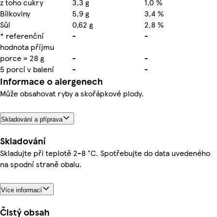
z toho cukry
3,3 g
1,0 %
Bílkoviny
5,9 g
3,4 %
Sůl
0,62 g
2,8 %
* referenční
-
-
hodnota příjmu
porce = 28 g
-
-
5 porcí v balení
-
-
Informace o alergenech
Může obsahovat ryby a skořápkové plody.
Skladování a příprava
Skladování
Skladujte při teplotě 2-8 °C. Spotřebujte do data uvedeného
na spodní straně obalu.
Více informací
Čistý obsah