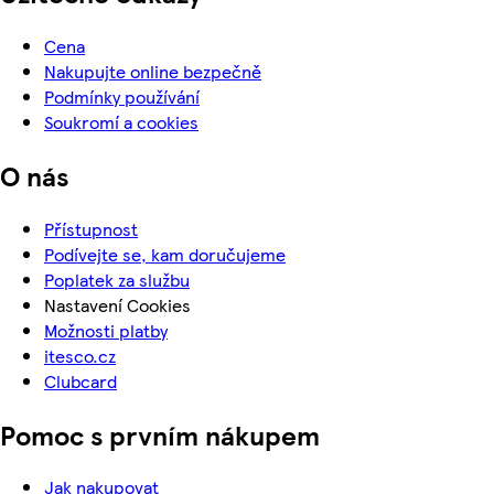
Cena
Nakupujte online bezpečně
Podmínky používání
Soukromí a cookies
O nás
Přístupnost
Podívejte se, kam doručujeme
Poplatek za službu
Nastavení Cookies
Možnosti platby
itesco.cz
Clubcard
Pomoc s prvním nákupem
Jak nakupovat