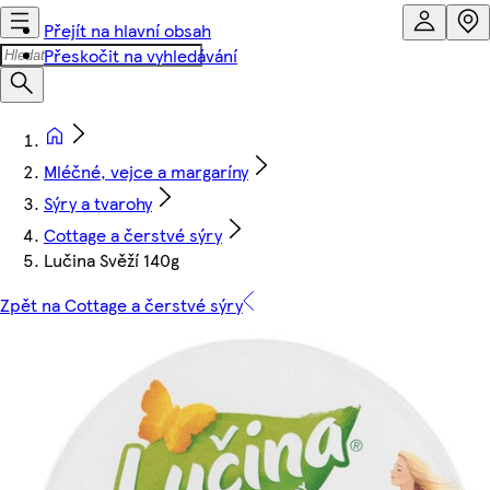
Přejít na hlavní obsah
Přeskočit na vyhledávání
Mléčné, vejce a margaríny
Sýry a tvarohy
Cottage a čerstvé sýry
Lučina Svěží 140g
Zpět na Cottage a čerstvé sýry