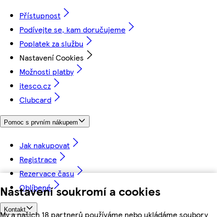
Přístupnost
Podívejte se, kam doručujeme
Poplatek za službu
Nastavení Cookies
Možnosti platby
itesco.cz
Clubcard
Pomoc s prvním nákupem
Jak nakupovat
Registrace
Rezervace času
Oblíbené
Nastavení soukromí a cookies
Kontakt
My a našich 18 partnerů používáme nebo ukládáme soubory