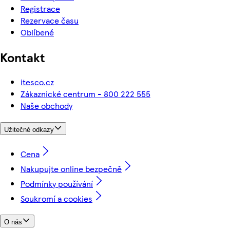
Registrace
Rezervace času
Oblíbené
Kontakt
itesco.cz
Zákaznické centrum - 800 222 555
Naše obchody
Užitečné odkazy
Cena
Nakupujte online bezpečně
Podmínky používání
Soukromí a cookies
O nás