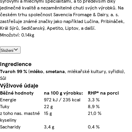
sýrovými a mléčnými specialitami, a to především díky
jedinečné kvalitě a nezaměnitelné chuti svých výrobků. Na
českém trhu společnost Savencia Fromage & Dairy, a. s.
zastřešuje známé značky jako například Lučina, Pribináček,
Král Sýrů, Sedlčanský, Apetito, Liptov, a další.
Množství: 0.14kg
Složení
Ingredience
Tvaroh
99 %
(
mléko
,
smetana
, mlékařské kultury, syřidlo),
Sůl
Výživové údaje
Běžné hodnoty
na 100 g výrobku:
RHP* na porci
Energie
972 kJ / 235 kcal
3,3 %
Tuky
22 g
8,9 %
z toho nas. mastné
15 g
21,0 %
kyseliny
Sacharidy
3,4 g
0,4 %