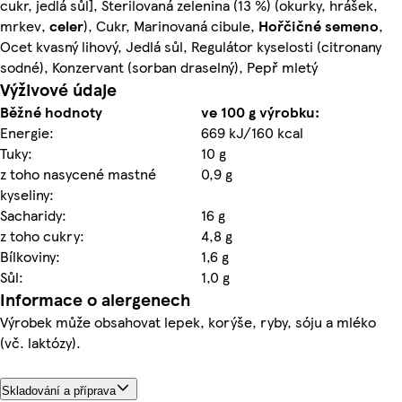
cukr, jedlá sůl], Sterilovaná zelenina (13 %) (okurky, hrášek,
mrkev,
celer
), Cukr, Marinovaná cibule,
Hořčičné
semeno
,
Ocet kvasný lihový, Jedlá sůl, Regulátor kyselosti (citronany
sodné), Konzervant (sorban draselný), Pepř mletý
Výživové údaje
Běžné hodnoty
ve 100 g výrobku:
Energie:
669 kJ/160 kcal
Tuky:
10 g
z toho nasycené mastné
0,9 g
kyseliny:
Sacharidy:
16 g
z toho cukry:
4,8 g
Bílkoviny:
1,6 g
Sůl:
1,0 g
Informace o alergenech
Výrobek může obsahovat lepek, korýše, ryby, sóju a mléko
(vč. laktózy).
Skladování a příprava