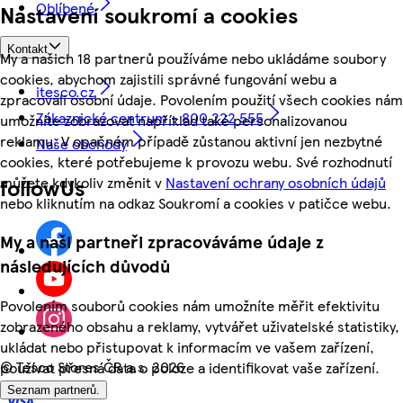
Oblíbené
Nastavení soukromí a cookies
Kontakt
My a našich 18 partnerů používáme nebo ukládáme soubory
cookies, abychom zajistili správné fungování webu a
itesco.cz
zpracovali osobní údaje. Povolením použití všech cookies nám
Zákaznické centrum - 800 222 555
umožníte zobrazovat například také personalizovanou
reklamu. V opačném případě zůstanou aktivní jen nezbytné
Naše obchody
cookies, které potřebujeme k provozu webu. Své rozhodnutí
můžete kdykoliv změnit v
Nastavení ochrany osobních údajů
followUs
nebo kliknutím na odkaz Soukromí a cookies v patičce webu.
My a naši partneři zpracováváme údaje z
následujících důvodů
Povolením souborů cookies nám umožníte měřit efektivitu
zobrazeného obsahu a reklamy, vytvářet uživatelské statistiky,
ukládat nebo přistupovat k informacím ve vašem zařízení,
©
Tesco Stores ČR a.s. 2026
používat přesná data o poloze a identifikovat vaše zařízení.
Seznam partnerů.