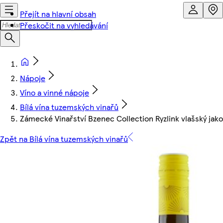
Přejít na hlavní obsah
Přeskočit na vyhledávání
Nápoje
Víno a vinné nápoje
Bílá vína tuzemských vinařů
Zámecké Vinařství Bzenec Collection Ryzlink vlašský jako
Zpět na Bílá vína tuzemských vinařů