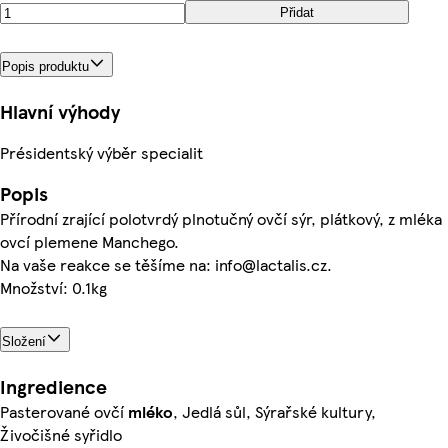
Přidat
Popis produktu
Hlavní výhody
Présidentský výběr specialit
Popis
Přírodní zrající polotvrdý plnotučný ovčí sýr, plátkový, z mléka
ovcí plemene Manchego.
Na vaše reakce se těšíme na: info@lactalis.cz.
Množství: 0.1kg
Složení
Ingredience
Pasterované ovčí
mléko
, Jedlá sůl, Sýrařské kultury,
Živočišné syřidlo