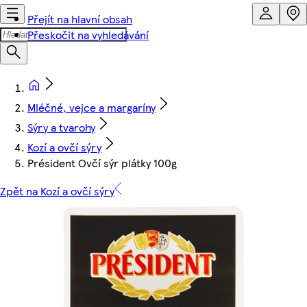
Přejít na hlavní obsah
Přeskočit na vyhledávání
Mléčné, vejce a margaríny
Sýry a tvarohy
Kozí a ovčí sýry
Président Ovčí sýr plátky 100g
Zpět na Kozí a ovčí sýry