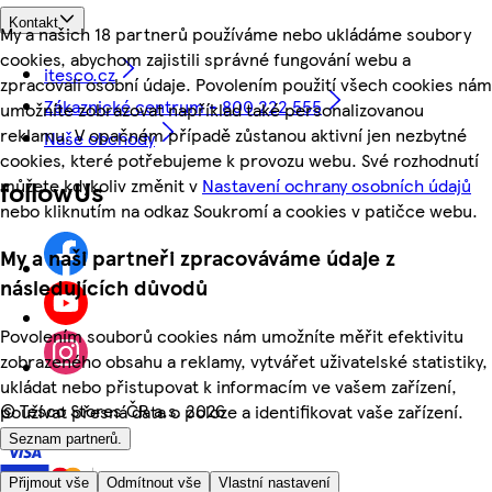
Kontakt
My a našich 18 partnerů používáme nebo ukládáme soubory
cookies, abychom zajistili správné fungování webu a
itesco.cz
zpracovali osobní údaje. Povolením použití všech cookies nám
Zákaznické centrum - 800 222 555
umožníte zobrazovat například také personalizovanou
reklamu. V opačném případě zůstanou aktivní jen nezbytné
Naše obchody
cookies, které potřebujeme k provozu webu. Své rozhodnutí
můžete kdykoliv změnit v
Nastavení ochrany osobních údajů
followUs
nebo kliknutím na odkaz Soukromí a cookies v patičce webu.
My a naši partneři zpracováváme údaje z
následujících důvodů
Povolením souborů cookies nám umožníte měřit efektivitu
zobrazeného obsahu a reklamy, vytvářet uživatelské statistiky,
ukládat nebo přistupovat k informacím ve vašem zařízení,
©
Tesco Stores ČR a.s. 2026
používat přesná data o poloze a identifikovat vaše zařízení.
Seznam partnerů.
Přijmout vše
Odmítnout vše
Vlastní nastavení