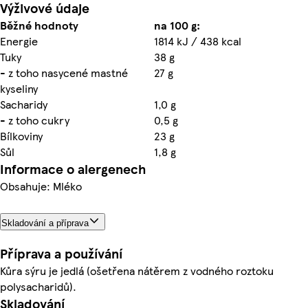
Výživové údaje
Běžné hodnoty
na 100 g:
Energie
1814 kJ / 438 kcal
Tuky
38 g
- z toho nasycené mastné
27 g
kyseliny
Sacharidy
1,0 g
- z toho cukry
0,5 g
Bílkoviny
23 g
Sůl
1,8 g
Informace o alergenech
Obsahuje: Mléko
Skladování a příprava
Příprava a používání
Kůra sýru je jedlá (ošetřena nátěrem z vodného roztoku
polysacharidů).
Skladování