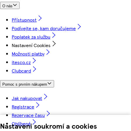
O nás
Přístupnost
Podívejte se, kam doručujeme
Poplatek za službu
Nastavení Cookies
Možnosti platby
itesco.cz
Clubcard
Pomoc s prvním nákupem
Jak nakupovat
Registrace
Rezervace času
Oblíbené
Nastavení soukromí a cookies