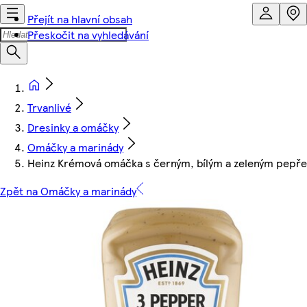
Přejít na hlavní obsah
Přeskočit na vyhledávání
Trvanlivé
Dresinky a omáčky
Omáčky a marinády
Heinz Krémová omáčka s černým, bílým a zeleným pepř
Zpět na Omáčky a marinády