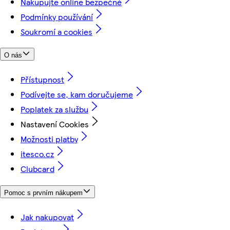
Nakupujte online bezpečně
Podmínky používání
Soukromí a cookies
O nás
Přístupnost
Podívejte se, kam doručujeme
Poplatek za službu
Nastavení Cookies
Možnosti platby
itesco.cz
Clubcard
Pomoc s prvním nákupem
Jak nakupovat