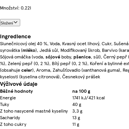
Množství: 0.22l
Složení
Ingredience
Slunečnicový olej 40 %, Voda, Kvasný ocet lihový, Cukr, Sušená
syrovátka (
mléko
), Jedlá sůl, Modifikovaný škrob, Barvivo (kar
Sójová omáčka (voda,
sójové
boby,
pšenice
, sůl), Černý pepř 
%), Zelený pepř (0, 2 %), Bílý pepř (0, 2 %), Koření a bylinné ex
(obsahuje
celer
), Aroma, Zahušťovadlo (xanthanová guma), Re
kyselosti (kyselina citronová), Česnekový prášek
Výživové údaje
Běžné hodnoty
na 100 g
Energie
1741 kJ/421 kcal
Tuky
40 g
Z toho nasycené mastné kyseliny
3,3 g
Sacharidy
13 g
Z toho cukry
11 g