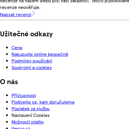
Recenze na našem webu píší naši zákazníci. Tesco publikovan
recenze neověřuje.
Napsat recenzi
Užitečné odkazy
Cena
Nakupujte online bezpečně
Podmínky používání
Soukromí a cookies
O nás
Přístupnost
Podívejte se, kam doručujeme
Poplatek za službu
Nastavení Cookies
Možnosti platby
itesco.cz