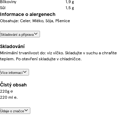
Bílkoviny
1,9 g
Sůl
1,5 g
Informace o alergenech
Obsahuje: Celer, Mléko, Sója, Pšenice
Skladování a příprava
Skladování
Minimální trvanlivost do: viz víčko. Skladujte v suchu a chraňt
teplem. Po otevření skladujte v chladničce.
Více informací
Čistý obsah
220g ℮
220 ml e.
Údaje o značce