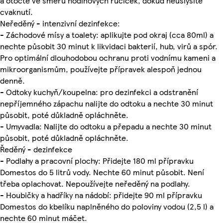
a otočte ve směru hodinových ručiček, dokud neuslyšíte
cvaknutí.
Neředěný - intenzivní dezinfekce:
- Záchodové mísy a toalety: aplikujte pod okraj (cca 80ml) a
nechte působit 30 minut k likvidaci bakterií, hub, virů a spór.
Pro optimální dlouhodobou ochranu proti vodnímu kameni a
mikroorganismům, používejte přípravek alespoň jednou
denně.
- Odtoky kuchyň/koupelna: pro dezinfekci a odstranění
nepříjemného zápachu nalijte do odtoku a nechte 30 minut
působit, poté důkladně opláchněte.
- Umyvadla: Nalijte do odtoku a přepadu a nechte 30 minut
působit, poté důkladně opláchněte.
Ředěný - dezinfekce
- Podlahy a pracovní plochy: Přidejte 180 ml přípravku
Domestos do 5 litrů vody. Nechte 60 minut působit. Není
třeba oplachovat. Nepoužívejte neředěný na podlahy.
- Houbičky a hadříky na nádobí: přidejte 90 ml přípravku
Domestos do kbelíku naplněného do poloviny vodou (2,5 l) a
nechte 60 minut máčet.