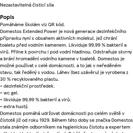
Nezastavitelná čisticí síla
Popis
Pomáháme školám viz QR kód.
Domestos Extended Power je nová generace dezinfekčního
přípravku nyní s obsahem aktivních molekul, jež chrání
toaletu před vodním kamenem. Likviduje 99,99 % bakterií a
virů. Přilne k povrchu i pod vodní hladinou. Odstraňuje skvrny
a brání hromadění vodního kamene v toaletě. Domestos je
možné používat v celé domácnosti, a to jak v neředěném
stavu, tak ředěný s vodou. Láhev (bez uzávěru) je vyrobena z
30 % recyklovaného plastu.
- dezinfekční prostředek.
- wc gel.
- likviduje 99,99 % bakterií a virů.
- extra hustý.
Domestos pomáhá udržovat domácnosti po celém světě v
čistotě již od roku 1929. Během této doby se značka Domestos
stala známým odborníkem na hygienickou čistotu a expertem