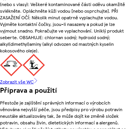
(nebo s vlasy): Veškeré kontaminované části oděvu okamžitě
svlékněte. Opláchněte kůži vodou [nebo osprchujte]. PŘI
ZASAŽENÍ OČÍ: Několik minut opatrně vyplachujte vodou.
Vyjměte kontaktní čočky, jsou-li nasazeny a pokud je lze
vyjmout snadno. Pokračujte ve vyplachování. Uniklý produkt
seberte. OBSAHUJE: chlornan sodný; hydroxid sodný;
alkyl(dimethyl)aminy (alkyl odvozen od mastných kyselin
kokosového oleje).
Zobrazit vše WC
Příprava a použití
Přestože je zajištění správných informací o výrobcích
věnována nejvyšší péče, jsou předpisy pro výrobu potravin
neustále aktualizovány tak, že může dojít ke změně složek
potravin, obsahu živin, dietetických informací a alergenů.