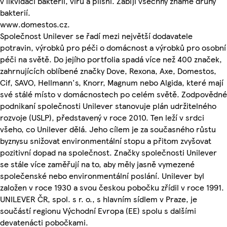
v likvidaci bakterií, virů a plísní. Zabíjí všechny známé druhy
bakterií.
www.domestos.cz.
Společnost Unilever se řadí mezi největší dodavatele
potravin, výrobků pro péči o domácnost a výrobků pro osobní
péči na světě. Do jejího portfolia spadá více než 400 značek,
zahrnujících oblíbené značky Dove, Rexona, Axe, Domestos,
Cif, SAVO, Hellmann's, Knorr, Magnum nebo Algida, které mají
své stálé místo v domácnostech po celém světě. Zodpovědné
podnikaní společnosti Unilever stanovuje plán udržitelného
rozvoje (USLP), představený v roce 2010. Ten leží v srdci
všeho, co Unilever dělá. Jeho cílem je za současného růstu
byznysu snižovat environmentální stopu a přitom zvyšovat
pozitivní dopad na společnost. Značky společnosti Unilever
se stále více zaměřují na to, aby měly jasně vymezené
společenské nebo environmentální poslání. Unilever byl
založen v roce 1930 a svou českou pobočku zřídil v roce 1991.
UNILEVER ČR, spol. s r. o., s hlavním sídlem v Praze, je
součástí regionu Východní Evropa (EE) spolu s dalšími
devatenácti pobočkami.