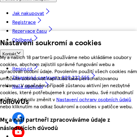
Jak nakupovat
Registrace
Rezervace času
Oblíbené
Nastavení soukromí a cookies
Kontakt
My a našich 18 partnerů používáme nebo ukládáme soubory
cookies, abychom zajistili správné fungování webu a
itesco.cz
zpracovali osobní údaje. Povolením použití všech cookies nám
Zákaznické centrum - 800 222 555
umožníte zobrazovat například také personalizovanou
reklamu. V opačném případě zůstanou aktivní jen nezbytné
Naše obchody
cookies, které potřebujeme k provozu webu. Své rozhodnutí
můžete kdykoliv změnit v
Nastavení ochrany osobních údajů
followUs
nebo kliknutím na odkaz Soukromí a cookies v patičce webu.
My a naši partneři zpracováváme údaje z
následujících důvodů