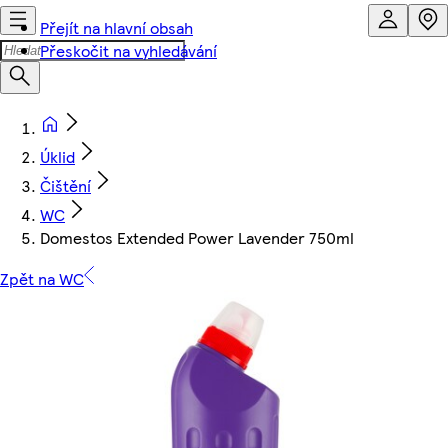
Přejít na hlavní obsah
Přeskočit na vyhledávání
Úklid
Čištění
WC
Domestos Extended Power Lavender 750ml
Zpět na WC