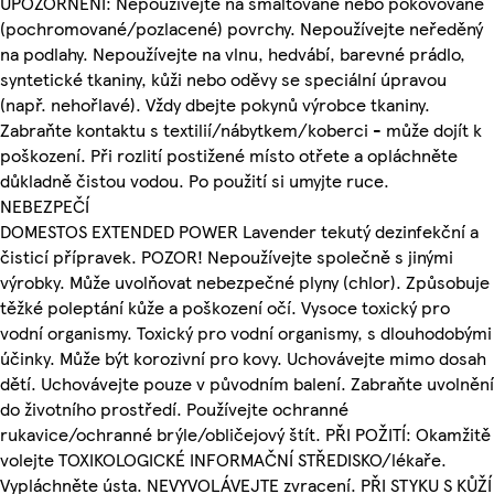
UPOZORNĚNÍ: Nepoužívejte na smaltované nebo pokovované
(pochromované/pozlacené) povrchy. Nepoužívejte neředěný
na podlahy. Nepoužívejte na vlnu, hedvábí, barevné prádlo,
syntetické tkaniny, kůži nebo oděvy se speciální úpravou
(např. nehořlavé). Vždy dbejte pokynů výrobce tkaniny.
Zabraňte kontaktu s textilií/nábytkem/koberci - může dojít k
poškození. Při rozlití postižené místo otřete a opláchněte
důkladně čistou vodou. Po použití si umyjte ruce.
NEBEZPEČÍ
DOMESTOS EXTENDED POWER Lavender tekutý dezinfekční a
čisticí přípravek. POZOR! Nepoužívejte společně s jinými
výrobky. Může uvolňovat nebezpečné plyny (chlor). Způsobuje
těžké poleptání kůže a poškození očí. Vysoce toxický pro
vodní organismy. Toxický pro vodní organismy, s dlouhodobými
účinky. Může být korozivní pro kovy. Uchovávejte mimo dosah
dětí. Uchovávejte pouze v původním balení. Zabraňte uvolnění
do životního prostředí. Používejte ochranné
rukavice/ochranné brýle/obličejový štít. PŘI POŽITÍ: Okamžitě
volejte TOXIKOLOGICKÉ INFORMAČNÍ STŘEDISKO/lékaře.
Vypláchněte ústa. NEVYVOLÁVEJTE zvracení. PŘI STYKU S KŮŽÍ