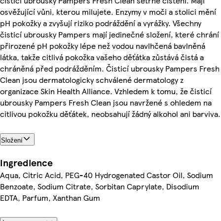
čisticí ubrousky Pampers Fresh Clean šetrné čištění. Mají
osvěžující vůni, kterou milujete. Enzymy v moči a stolici mění
pH pokožky a zvyšují riziko podráždění a vyrážky. Všechny
čisticí ubrousky Pampers mají jedinečné složení, které chrání
přirozené pH pokožky lépe než vodou navlhčená bavlněná
látka, takže citlivá pokožka vašeho děťátka zůstává čistá a
chráněná před podrážděním. Čisticí ubrousky Pampers Fresh
Clean jsou dermatologicky schválené dermatology z
organizace Skin Health Alliance. Vzhledem k tomu, že čisticí
ubrousky Pampers Fresh Clean jsou navržené s ohledem na
citlivou pokožku děťátek, neobsahují žádný alkohol ani barviva.
Složení
Ingredience
Aqua, Citric Acid, PEG-40 Hydrogenated Castor Oil, Sodium
Benzoate, Sodium Citrate, Sorbitan Caprylate, Disodium
EDTA, Parfum, Xanthan Gum