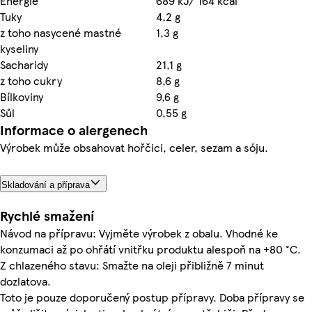
Energie
689 kJ/ 164 kcal
Tuky
4,2 g
z toho nasycené mastné
1,3 g
kyseliny
Sacharidy
21,1 g
z toho cukry
8,6 g
Bílkoviny
9,6 g
Sůl
0,55 g
Informace o alergenech
Výrobek může obsahovat hořčici, celer, sezam a sóju.
Skladování a příprava
Rychlé smažení
Návod na přípravu: Vyjměte výrobek z obalu. Vhodné ke
konzumaci až po ohřátí vnitřku produktu alespoň na +80 °C.
Z chlazeného stavu: Smažte na oleji přibližně 7 minut
dozlatova.
Toto je pouze doporučený postup přípravy. Doba přípravy se