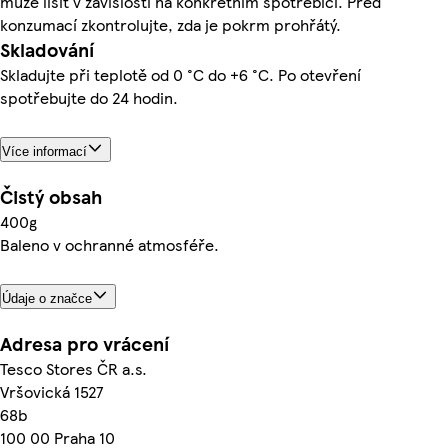
může lišit v závislosti na konkrétním spotřebiči. Před
konzumací zkontrolujte, zda je pokrm prohřátý.
Skladování
Skladujte při teplotě od 0 °C do +6 °C. Po otevření
spotřebujte do 24 hodin.
Více informací
Čistý obsah
400g
Baleno v ochranné atmosféře.
Údaje o značce
Adresa pro vrácení
Tesco Stores ČR a.s.
Vršovická 1527
68b
100 00 Praha 10