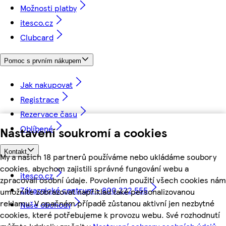
Možnosti platby
itesco.cz
Clubcard
Pomoc s prvním nákupem
Jak nakupovat
Registrace
Rezervace času
Oblíbené
Nastavení soukromí a cookies
Kontakt
My a našich 18 partnerů používáme nebo ukládáme soubory
cookies, abychom zajistili správné fungování webu a
itesco.cz
zpracovali osobní údaje. Povolením použití všech cookies nám
Zákaznické centrum - 800 222 555
umožníte zobrazovat například také personalizovanou
reklamu. V opačném případě zůstanou aktivní jen nezbytné
Naše obchody
cookies, které potřebujeme k provozu webu. Své rozhodnutí