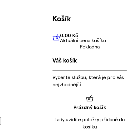
Košík
0,00 Kč
Aktuální cena košíku
0,00 Kč
Aktuální cena košíku
Pokladna
Váš košík
Vyberte službu, která je pro Vás
nejvhodnější
Prázdný košík
Tady uvidíte položky přidané do
košíku