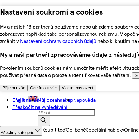
Nastavení soukromí a cookies
My a našich 18 partnerů používáme nebo ukládáme soubory coo
zobrazovat například také personalizovanou reklamu. V opačn
změnit v
Nastavení ochrany osobních údajů
nebo kliknutím na 
My a naši partneři zpracováváme údaje z následuj
Povolením souborů cookies nám umožníte měřit efektivitu zobr
používat přesná data o poloze a identifikovat vaše zařízení.
Se
Přijmout vše
Odmítnout vše
Vlastní nastavení
Přejít na hlavní obsah
English
Můj první nákup
Nápověda
Přeskočit na vyhledávání
Koupit teď
Oblíbené
Speciální nabídky
Online
Všechny kategorie