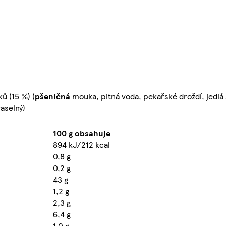
ů (15 %) (
pšeničná
mouka, pitná voda, pekařské droždí, jedlá 
raselný)
100 g obsahuje
894 kJ/212 kcal
0,8 g
0,2 g
43 g
1,2 g
2,3 g
6,4 g
1,0 g