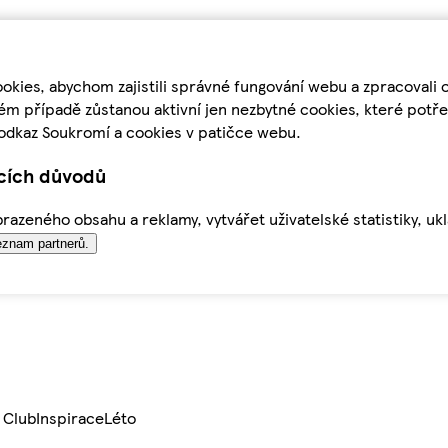
kies, abychom zajistili správné fungování webu a zpracovali 
ém případě zůstanou aktivní jen nezbytné cookies, které pot
odkaz Soukromí a cookies v patičce webu.
ících důvodů
azeného obsahu a reklamy, vytvářet uživatelské statistiky, uk
znam partnerů.
 Club
Inspirace
Léto