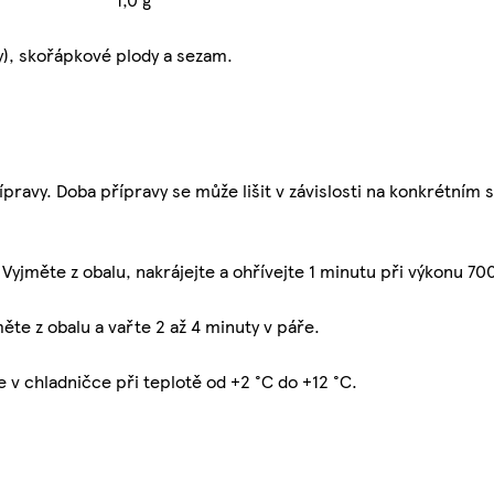
y), skořápkové plody a sezam.
ravy. Doba přípravy se může lišit v závislosti na konkrétním 
Vyjměte z obalu, nakrájejte a ohřívejte 1 minutu při výkonu 70
te z obalu a vařte 2 až 4 minuty v páře.
 v chladničce při teplotě od +2 °C do +12 °C.