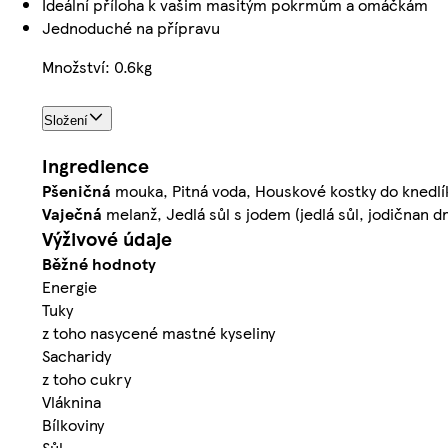
Ideální příloha k vašim masitým pokrmům a omáčkám
Jednoduché na přípravu
Množství: 0.6kg
Složení
Ingredience
Pšeničná
mouka, Pitná voda, Houskové kostky do knedlík
Vaječná
melanž, Jedlá sůl s jodem (jedlá sůl, jodičnan d
Výživové údaje
Běžné hodnoty
Energie
Tuky
z toho nasycené mastné kyseliny
Sacharidy
z toho cukry
Vláknina
Bílkoviny
Sůl