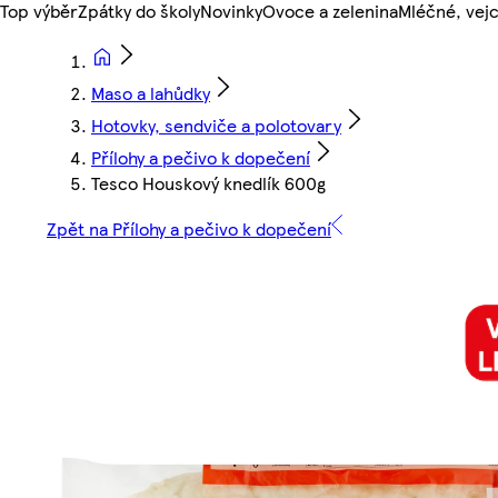
Top výběr
Zpátky do školy
Novinky
Ovoce a zelenina
Mléčné, vejc
Maso a lahůdky
Hotovky, sendviče a polotovary
Přílohy a pečivo k dopečení
Tesco Houskový knedlík 600g
Zpět na Přílohy a pečivo k dopečení