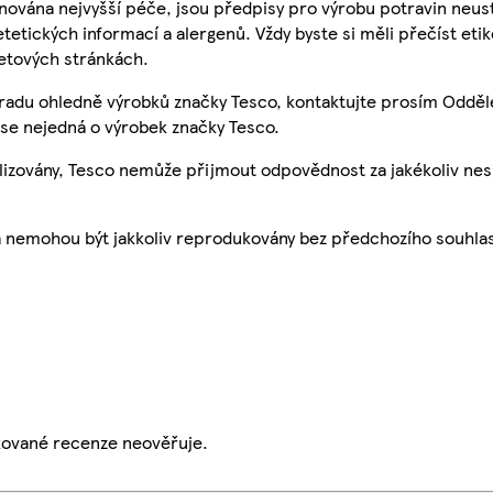
nována nejvyšší péče, jsou předpisy pro výrobu potravin neust
etetických informací a alergenů. Vždy byste si měli přečíst eti
etových stránkách.
 radu ohledně výrobků značky Tesco, kontaktujte prosím Odděl
se nejedná o výrobek značky Tesco.
ualizovány, Tesco nemůže přijmout odpovědnost za jakékoliv ne
a nemohou být jakkoliv reprodukovány bez předchozího souhla
ikované recenze neověřuje.