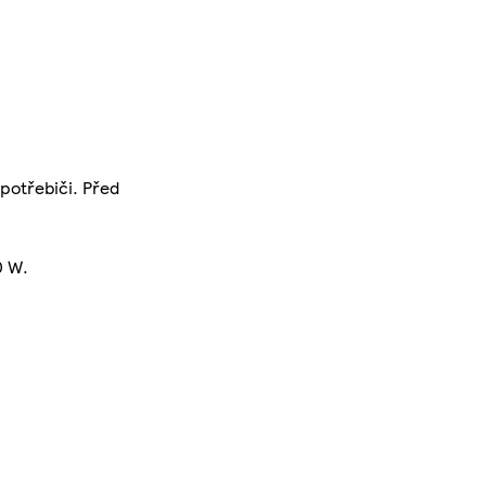
spotřebiči. Před
0 W.