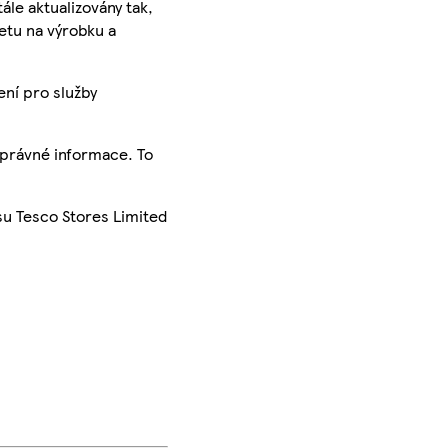
ále aktualizovány tak,
ketu na výrobku a
ení pro služby
správné informace. To
su Tesco Stores Limited