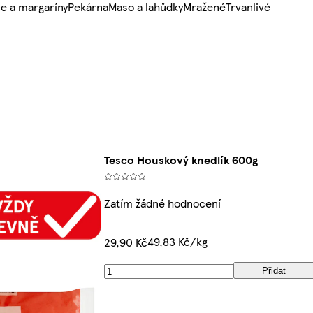
e a margaríny
Pekárna
Maso a lahůdky
Mražené
Trvanlivé
Tesco Houskový knedlík 600g
Zatím žádné hodnocení
49,83 Kč/kg
29,90 Kč
Přidat