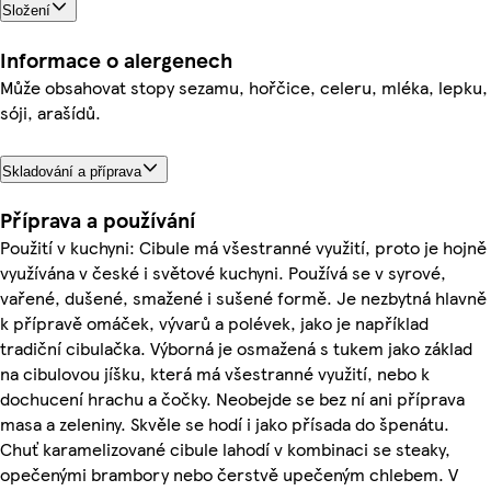
Složení
Informace o alergenech
Může obsahovat stopy sezamu, hořčice, celeru, mléka, lepku,
sóji, arašídů.
Skladování a příprava
Příprava a používání
Použití v kuchyni: Cibule má všestranné využití, proto je hojně
využívána v české i světové kuchyni. Používá se v syrové,
vařené, dušené, smažené i sušené formě. Je nezbytná hlavně
k přípravě omáček, vývarů a polévek, jako je například
tradiční cibulačka. Výborná je osmažená s tukem jako základ
na cibulovou jíšku, která má všestranné využití, nebo k
dochucení hrachu a čočky. Neobejde se bez ní ani příprava
masa a zeleniny. Skvěle se hodí i jako přísada do špenátu.
Chuť karamelizované cibule lahodí v kombinaci se steaky,
opečenými brambory nebo čerstvě upečeným chlebem. V