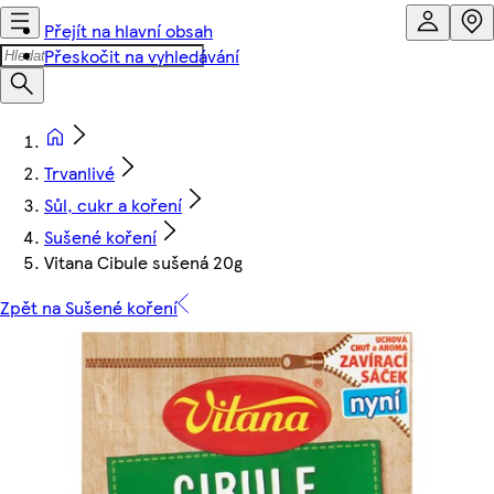
Přejít na hlavní obsah
Přeskočit na vyhledávání
Trvanlivé
Sůl, cukr a koření
Sušené koření
Vitana Cibule sušená 20g
Zpět na Sušené koření