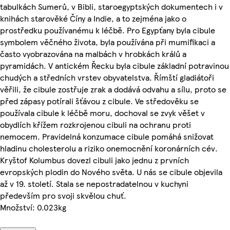
tabulkách Sumerů, v Bibli, staroegyptských dokumentech i v
knihách starověké Číny a Indie, a to zejména jako o
prostředku používanému k léčbě. Pro Egypťany byla cibule
symbolem věčného života, byla používána při mumifikaci a
často vyobrazována na malbách v hrobkách králů a
pyramidách. V antickém Řecku byla cibule základní potravinou
chudých a středních vrstev obyvatelstva. Římští gladiátoři
věřili, že cibule zostřuje zrak a dodává odvahu a sílu, proto se
před zápasy potírali šťávou z cibule. Ve středověku se
používala cibule k léčbě moru, dochoval se zvyk věšet v
obydlích křížem rozkrojenou cibuli na ochranu proti
nemocem. Pravidelná konzumace cibule pomáhá snižovat
hladinu cholesterolu a riziko onemocnění koronárních cév.
Kryštof Kolumbus dovezl cibuli jako jednu z prvních
evropských plodin do Nového světa. U nás se cibule objevila
až v 19. století. Stala se nepostradatelnou v kuchyni
především pro svoji skvělou chuť.
Množství: 0.023kg