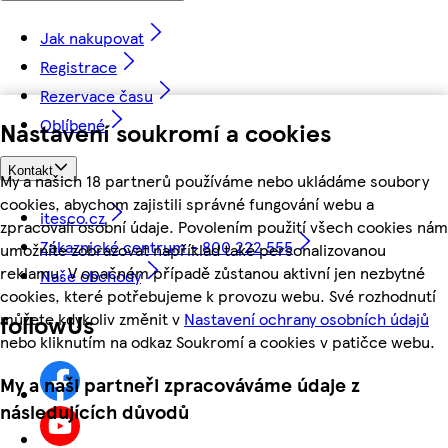
Jak nakupovat
Registrace
Rezervace času
Oblíbené
Nastavení soukromí a cookies
Kontakt
My a našich 18 partnerů používáme nebo ukládáme soubory
cookies, abychom zajistili správné fungování webu a
itesco.cz
zpracovali osobní údaje. Povolením použití všech cookies nám
Zákaznické centrum - 800 222 555
umožníte zobrazovat například také personalizovanou
reklamu. V opačném případě zůstanou aktivní jen nezbytné
Naše obchody
cookies, které potřebujeme k provozu webu. Své rozhodnutí
můžete kdykoliv změnit v
Nastavení ochrany osobních údajů
followUs
nebo kliknutím na odkaz Soukromí a cookies v patičce webu.
My a naši partneři zpracováváme údaje z
následujících důvodů