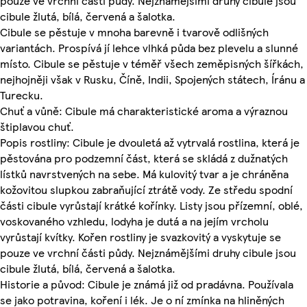
pouze ve vrchní části půdy. Nejznámějšími druhy cibule jsou
cibule žlutá, bílá, červená a šalotka.
Cibule se pěstuje v mnoha barevně i tvarově odlišných
variantách. Prospívá jí lehce vlhká půda bez plevelu a slunné
místo. Cibule se pěstuje v téměř všech zeměpisných šířkách,
nejhojněji však v Rusku, Číně, Indii, Spojených státech, Íránu a
Turecku.
Chuť a vůně: Cibule má charakteristické aroma a výraznou
štiplavou chuť.
Popis rostliny: Cibule je dvouletá až vytrvalá rostlina, která je
pěstována pro podzemní část, která se skládá z dužnatých
lístků navrstvených na sebe. Má kulovitý tvar a je chráněna
kožovitou slupkou zabraňující ztrátě vody. Ze středu spodní
části cibule vyrůstají krátké kořínky. Listy jsou přízemní, oblé,
voskovaného vzhledu, lodyha je dutá a na jejím vrcholu
vyrůstají kvítky. Kořen rostliny je svazkovitý a vyskytuje se
pouze ve vrchní části půdy. Nejznámějšími druhy cibule jsou
cibule žlutá, bílá, červená a šalotka.
Historie a původ: Cibule je známá již od pradávna. Používala
se jako potravina, koření i lék. Je o ní zmínka na hliněných