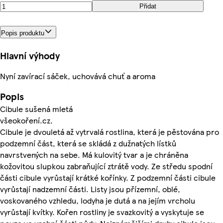
Přidat
Popis produktu
Hlavní výhody
Nyní zavírací sáček, uchovává chuť a aroma
Popis
Cibule sušená mletá
všeokoření.cz.
Cibule je dvouletá až vytrvalá rostlina, která je pěstována pro
podzemní část, která se skládá z dužnatých lístků
navrstvených na sebe. Má kulovitý tvar a je chráněna
kožovitou slupkou zabraňující ztrátě vody. Ze středu spodní
části cibule vyrůstají krátké kořínky. Z podzemní části cibule
vyrůstají nadzemní části. Listy jsou přízemní, oblé,
voskovaného vzhledu, lodyha je dutá a na jejím vrcholu
vyrůstají kvítky. Kořen rostliny je svazkovitý a vyskytuje se