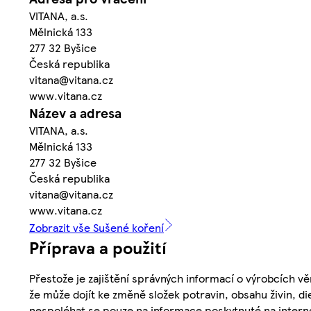
VITANA, a.s.
Mělnická 133
277 32 Byšice
Česká republika
vitana@vitana.cz
www.vitana.cz
Název a adresa
VITANA, a.s.
Mělnická 133
277 32 Byšice
Česká republika
vitana@vitana.cz
www.vitana.cz
Zobrazit vše Sušené koření
Příprava a použití
Přestože je zajištění správných informací o výrobcích vě
že může dojít ke změně složek potravin, obsahu živin, di
nespoléhat se pouze na informace poskytnuté na intern