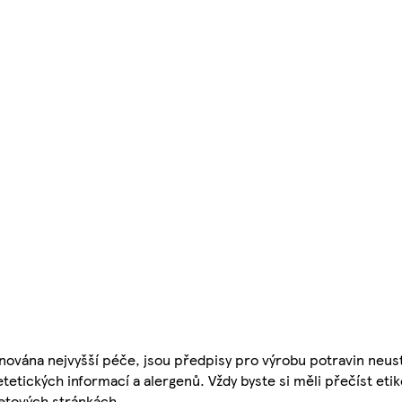
nována nejvyšší péče, jsou předpisy pro výrobu potravin neust
etetických informací a alergenů. Vždy byste si měli přečíst eti
etových stránkách.