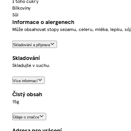
z toho cukry
Bílkoviny
Sůl
Informace o alergenech
Může obsahovat stopy sezamu, celeru, mléka, lepku, sóji
Skladování a příprava
Skladování
Skladujte v suchu.
Více informací
Čistý obsah
15g
Údaje o značce
Adresa pro vrácení