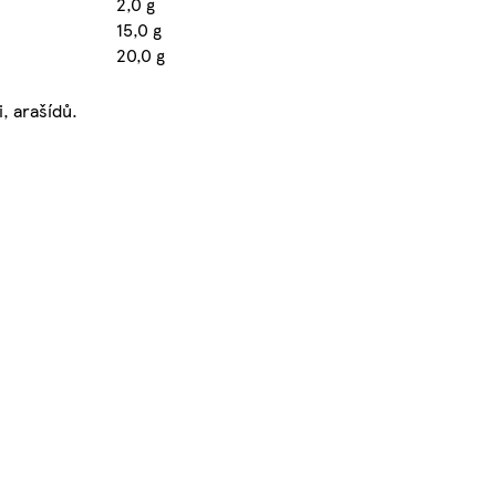
2,0 g
15,0 g
20,0 g
, arašídů.