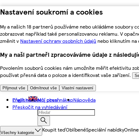
Nastavení soukromí a cookies
My a našich 18 partnerů používáme nebo ukládáme soubory coo
zobrazovat například také personalizovanou reklamu. V opačn
změnit v
Nastavení ochrany osobních údajů
nebo kliknutím na 
My a naši partneři zpracováváme údaje z následuj
Povolením souborů cookies nám umožníte měřit efektivitu zobr
používat přesná data o poloze a identifikovat vaše zařízení.
Se
Přijmout vše
Odmítnout vše
Vlastní nastavení
Přejít na hlavní obsah
English
Můj první nákup
Nápověda
Přeskočit na vyhledávání
Koupit teď
Oblíbené
Speciální nabídky
Online
Všechny kategorie