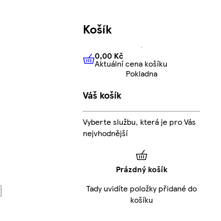
Košík
0,00 Kč
Aktuální cena košíku
0,00 Kč
Aktuální cena košíku
Pokladna
Váš košík
Vyberte službu, která je pro Vás
nejvhodnější
Prázdný košík
Tady uvidíte položky přidané do
košíku