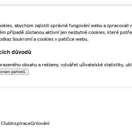
kies, abychom zajistili správné fungování webu a zpracovali 
ém případě zůstanou aktivní jen nezbytné cookies, které pot
odkaz Soukromí a cookies v patičce webu.
ících důvodů
azeného obsahu a reklamy, vytvářet uživatelské statistiky, uk
znam partnerů.
 Club
Inspirace
Grilování