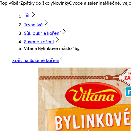
Top výběr
Zpátky do školy
Novinky
Ovoce a zelenina
Mléčné, vejc
Trvanlivé
Sůl, cukr a koření
Sušené koření
Vitana Bylinkové máslo 15g
Zpět na Sušené koření