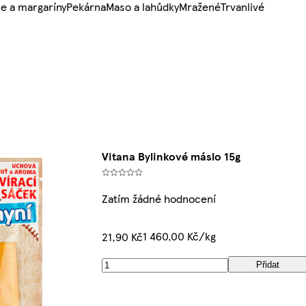
e a margaríny
Pekárna
Maso a lahůdky
Mražené
Trvanlivé
Vitana Bylinkové máslo 15g
Zatím žádné hodnocení
1 460,00 Kč/kg
21,90 Kč
Přidat