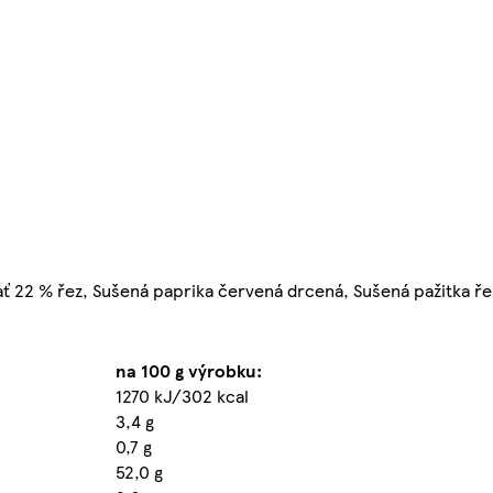
ať 22 % řez, Sušená paprika červená drcená, Sušená pažitka ře
na 100 g výrobku:
1270 kJ/302 kcal
3,4 g
0,7 g
52,0 g