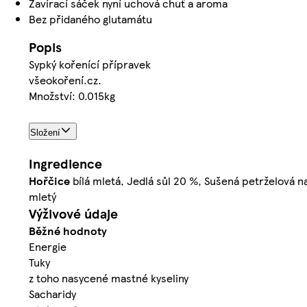
Zavírací sáček nyní uchová chuť a aroma
Bez přidaného glutamátu
Popis
Sypký kořenící přípravek
všeokoření.cz.
Množství: 0.015kg
Složení
Ingredience
Hořčice
bílá mletá, Jedlá sůl 20 %, Sušená petrželová n
mletý
Výživové údaje
Běžné hodnoty
Energie
Tuky
z toho nasycené mastné kyseliny
Sacharidy