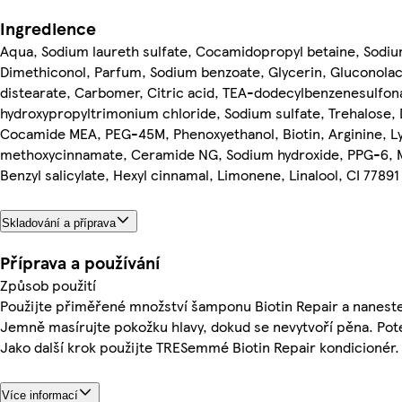
Ingredience
Aqua, Sodium laureth sulfate, Cocamidopropyl betaine, Sodiu
Dimethiconol, Parfum, Sodium benzoate, Glycerin, Gluconolac
distearate, Carbomer, Citric acid, TEA-dodecylbenzenesulfon
hydroxypropyltrimonium chloride, Sodium sulfate, Trehalose,
Cocamide MEA, PEG-45M, Phenoxyethanol, Biotin, Arginine, Lys
methoxycinnamate, Ceramide NG, Sodium hydroxide, PPG-6, Mi
Benzyl salicylate, Hexyl cinnamal, Limonene, Linalool, CI 77891
Skladování a příprava
Příprava a používání
Způsob použití
Použijte přiměřené množství šamponu Biotin Repair a naneste
Jemně masírujte pokožku hlavy, dokud se nevytvoří pěna. Pot
Jako další krok použijte TRESemmé Biotin Repair kondicionér.
Více informací