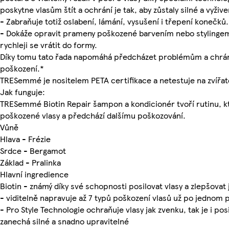
poskytne vlasům štít a ochrání je tak, aby zůstaly silné a vyživ
- Zabraňuje totiž oslabení, lámání, vysušení i třepení konečků.
- Dokáže opravit prameny poškozené barvením nebo styling
rychleji se vrátit do formy.
Díky tomu tato řada napomáhá předcházet problémům a chrání
poškození.*
TRESemmé je nositelem PETA certifikace a netestuje na zvířa
Jak funguje:
TRESemmé Biotin Repair šampon a kondicionér tvoří rutinu, k
poškozené vlasy a předchází dalšímu poškozování.
Vůně
Hlava - Frézie
Srdce - Bergamot
Základ - Pralinka
Hlavní ingredience
Biotin - známý díky své schopnosti posilovat vlasy a zlepšovat j
- viditelně napravuje až 7 typů poškození vlasů už po jednom p
- Pro Style Technologie ochraňuje vlasy jak zvenku, tak je i posi
zanechá silné a snadno upravitelné