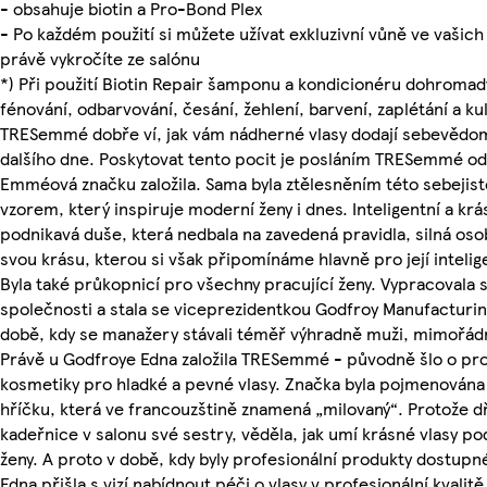
- obsahuje biotin a Pro-Bond Plex
- Po každém použití si můžete užívat exkluzivní vůně ve vašich
právě vykročíte ze salónu
*) Při použití Biotin Repair šamponu a kondicionéru dohromad
fénování, odbarvování, česání, žehlení, barvení, zaplétání a k
TRESemmé dobře ví, jak vám nádherné vlasy dodají sebevědom
dalšího dne. Poskytovat tento pocit je posláním TRESemmé od 
Emméová značku založila. Sama byla ztělesněním této sebejistot
vzorem, který inspiruje moderní ženy i dnes. Inteligentní a krá
podnikavá duše, která nedbala na zavedená pravidla, silná os
svou krásu, kterou si však připomínáme hlavně pro její intelig
Byla také průkopnicí pro všechny pracující ženy. Vypracovala 
společnosti a stala se viceprezidentkou Godfroy Manufacturi
době, kdy se manažery stávali téměř výhradně muži, mimořád
Právě u Godfroye Edna založila TRESemmé - původně šlo o pro
kosmetiky pro hladké a pevné vlasy. Značka byla pojmenována 
hříčku, která ve francouzštině znamená „milovaný“. Protože dř
kadeřnice v salonu své sestry, věděla, jak umí krásné vlasy 
ženy. A proto v době, kdy byly profesionální produkty dostupn
Edna přišla s vizí nabídnout péči o vlasy v profesionální kvalit