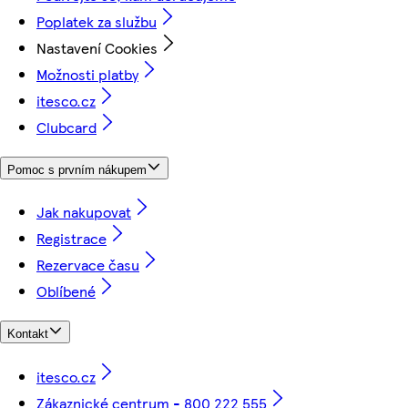
Poplatek za službu
Nastavení Cookies
Možnosti platby
itesco.cz
Clubcard
Pomoc s prvním nákupem
Jak nakupovat
Registrace
Rezervace času
Oblíbené
Kontakt
itesco.cz
Zákaznické centrum - 800 222 555