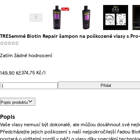
TRESemmé Biotin Repair šampon na poškozené vlasy s Pr
Zatím žádné hodnocení
374,75 Kč/l
149,90 Kč
Přidat
Popis produktu
Popis
Vaše vlasy nemusí být dokonalé, ale můžou dosáhnout své nejl
Předcházejte jejich poškození s naší nejpokročilejší řadou Biot
postará o viditelný rozdíl v péči o vlasy díky speciální technol