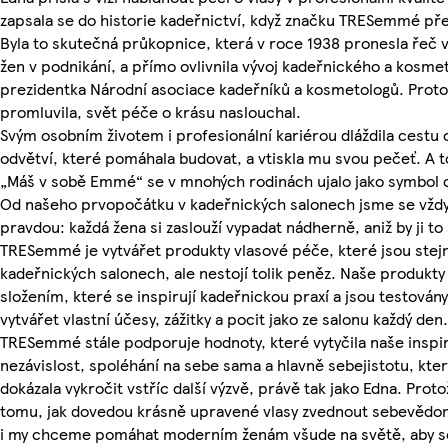
zapsala se do historie kadeřnictví, když značku TRESemmé před
Byla to skutečná průkopnice, která v roce 1938 pronesla řeč 
žen v podnikání, a přímo ovlivnila vývoj kadeřnického a kosme
prezidentka Národní asociace kadeřníků a kosmetologů. Proto
promluvila, svět péče o krásu naslouchal.
Svým osobním životem i profesionální kariérou dláždila cestu
odvětví, které pomáhala budovat, a vtiskla mu svou pečeť. A 
„Máš v sobě Emmé“ se v mnohých rodinách ujalo jako symbol 
Od našeho prvopočátku v kadeřnických salonech jsme se vždy 
pravdou: každá žena si zaslouží vypadat nádherně, aniž by ji to
TRESemmé je vytvářet produkty vlasové péče, které jsou stejně 
kadeřnických salonech, ale nestojí tolik peněz. Naše produkty
složením, které se inspirují kadeřnickou praxí a jsou testovány
vytvářet vlastní účesy, zážitky a pocit jako ze salonu každý den.
TRESemmé stále podporuje hodnoty, které vytyčila naše inspira
nezávislost, spoléhání na sebe sama a hlavně sebejistotu, kte
dokázala vykročit vstříc další výzvě, právě tak jako Edna. Pro
tomu, jak dovedou krásně upravené vlasy zvednout sebevědomí
i my chceme pomáhat moderním ženám všude na světě, aby se