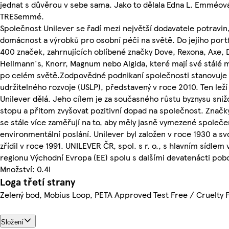
jednat s důvěrou v sebe sama. Jako to dělala Edna L. Emméová
TRESemmé.
Společnost Unilever se řadí mezi největší dodavatele potravin
domácnost a výrobků pro osobní péči na světě. Do jejího portf
400 značek, zahrnujících oblíbené značky Dove, Rexona, Axe, 
Hellmann's, Knorr, Magnum nebo Algida, které mají své stálé
po celém světě.Zodpovědné podnikaní společnosti stanovuje 
udržitelného rozvoje (USLP), představený v roce 2010. Ten leží
Unilever dělá. Jeho cílem je za současného růstu byznysu sni
stopu a přitom zvyšovat pozitivní dopad na společnost. Značk
se stále více zaměřují na to, aby měly jasně vymezené společ
environmentální poslání. Unilever byl založen v roce 1930 a 
zřídil v roce 1991. UNILEVER ČR, spol. s r. o., s hlavním sídlem 
regionu Východní Evropa (EE) spolu s dalšími devatenácti pob
Množství: 0.4l
Loga třetí strany
Zelený bod, Mobius Loop, PETA Approved Test Free / Cruelty 
Složení